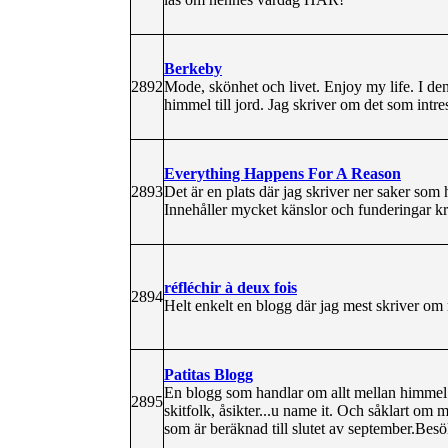
Berkeby
2892
Mode, skönhet och livet. Enjoy my life. I de
himmel till jord. Jag skriver om det som intr
Everything Happens For A Reason
2893
Det är en plats där jag skriver ner saker som 
Innehåller mycket känslor och funderingar kr
réfléchir à deux fois
2894
Helt enkelt en blogg där jag mest skriver om 
Patitas Blogg
En blogg som handlar om allt mellan himmel o
2895
skitfolk, åsikter...u name it. Och såklart om 
som är beräknad till slutet av september.Bes