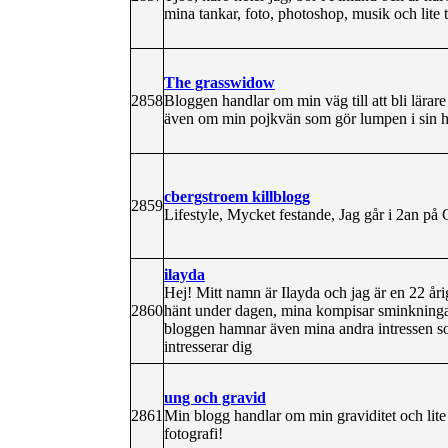
mina tankar, foto, photoshop, musik och lite t
The grasswidow
2858
Bloggen handlar om min väg till att bli lärar
även om min pojkvän som gör lumpen i sin h
cbergstroem killblogg
2859
Lifestyle, Mycket festande, Jag går i 2an på 
ilayda
Hej! Mitt namn är Ilayda och jag är en 22 åri
2860
hänt under dagen, mina kompisar sminkningar
bloggen hamnar även mina andra intressen so
intresserar dig
ung och gravid
2861
Min blogg handlar om min graviditet och lite
fotografi!