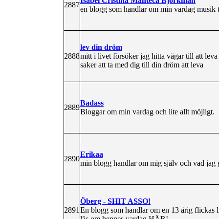
Isabel Cristina Manteca Björkman
2887
en blogg som handlar om min vardag musik te
lev din dröm
2888
mitt i livet försöker jag hitta vägar till att le
saker att ta med dig till din dröm att leva
Badass
2889
Bloggar om min vardag och lite allt möjligt.
Erikaa
2890
min blogg handlar om mig själv och vad jag 
Öberg - SHIT ASSO!
2891
En blogg som handlar om en 13 årig flickas l
läs om hennes vardag HÄR!