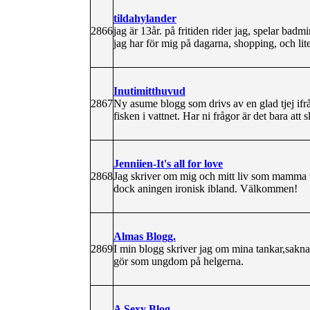
tildahylander
2866
jag är 13år. på fritiden rider jag, spelar b
jag har för mig på dagarna, shopping, och lite
Inutimitthuvud
2867
Ny asume blogg som drivs av en glad tjej ifr
fisken i vattnet. Har ni frågor är det bara att
Jenniien-It's all for love
2868
Jag skriver om mig och mitt liv som mamma til
dock aningen ironisk ibland. Välkommen!
Almas Blogg.
2869
I min blogg skriver jag om mina tankar,sakn
gör som ungdom på helgerna.
A Sexy Blog