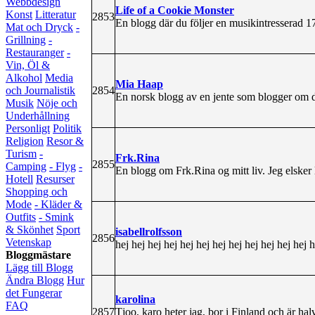
Webbdesign
Life of a Cookie Monster
Konst
Litteratur
2853
En blogg där du följer en musikintresserad 1
Mat och Dryck
-
Grillning
-
Restauranger
-
Vin, Öl &
Alkohol
Media
Mia Haap
2854
och Journalistik
En norsk blogg av en jente som blogger om d
Musik
Nöje och
Underhållning
Personligt
Politik
Religion
Resor &
Turism
-
Frk.Rina
2855
Camping
- Flyg
-
En blogg om Frk.Rina og mitt liv. Jeg elsker
Hotell
Resurser
Shopping och
Mode
- Kläder &
Outfits
- Smink
& Skönhet
Sport
isabellrolfsson
2856
Vetenskap
hej hej hej hej hej hej hej hej hej hej hej hej h
Bloggmästare
Lägg till Blogg
Ändra Blogg
Hur
det Fungerar
karolina
FAQ
2857
Tjoo, karo heter jag, bor i Finland och är ha