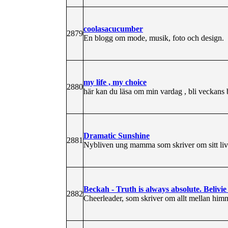
coolasacucumber
2879
En blogg om mode, musik, foto och design.
my life , my choice
2880
här kan du läsa om min vardag , bli veckans
Dramatic Sunshine
2881
Nybliven ung mamma som skriver om sitt liv 
Beckah - Truth is always absolute. Belivie 
2882
Cheerleader, som skriver om allt mellan himm