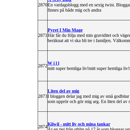
2870
En vardagsblogg med en sexig twist. Bloggar o
finnes på både mig och andra
Pyret I Min Mage
2871
Här får du följa med min graviditet och vägen
beräknat att vi ska bli tre i familjen. Välko
W i l l
2872
mitt super hemliga liv!mitt super hemliga liv!
Liten del av mig
2873
I bloggen delar jag med mig av små godbitar 
som upprör och gör mig arg. En liten del av m
Kiiwii - mitt liv och mina tankar
2874
Är en tjej från sthlm på 17 år som bloggar om