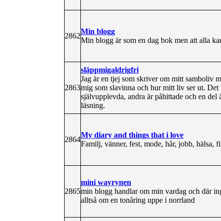
Min blogg
2862
Min blogg är som en dag bok men att alla ka
släppmigaldrigfri
Jag är en tjej som skriver om mitt samboliv m
2863
mig som slavinna och hur mitt liv ser ut. Det
självupplevda, andra är påhittade och en del är
läsning.
My diary and things that i love
2864
Familj, vänner, fest, mode, hår, jobb, hälsa,
mini wayrynen
2865
min blogg handlar om min vardag och där ing
alltså om en tonåring uppe i norrland