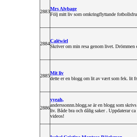
Mrs Alvbage
2883
Följ mitt liv som omkringflyttande fotbollsf
Caléwiel
2884
Skriver om min resa genom livet. Drömmen 
Mit liv
2885
dette er en blogg om lit av vært som fek. lit fr
yyeah,
anderssonnn.blogg.se är en blogg som skrivs 
2886
liv. Både bra och dålig saker . Uppdaterar ca
videos!