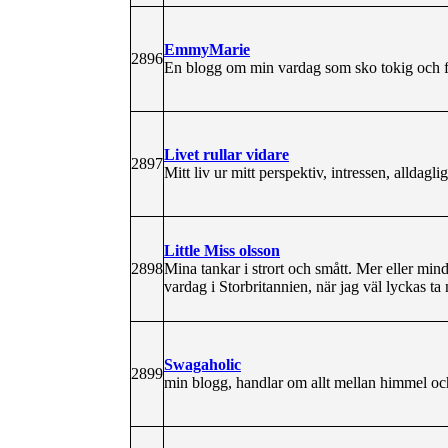
EmmyMarie
2896
En blogg om min vardag som sko tokig och f
Livet rullar vidare
2897
Mitt liv ur mitt perspektiv, intressen, alldagli
Little Miss olsson
2898
Mina tankar i strort och smått. Mer eller min
vardag i Storbritannien, när jag väl lyckas ta 
Swagaholic
2899
min blogg, handlar om allt mellan himmel oc