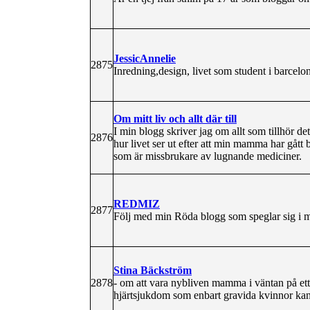
JessicAnnelie
2875
Inredning,design, livet som student i barcelo
Om mitt liv och allt där till
I min blogg skriver jag om allt som tillhör d
2876
hur livet ser ut efter att min mamma har gått
som är missbrukare av lugnande mediciner.
REDMIZ
2877
Följ med min Röda blogg som speglar sig i m
Stina Bäckström
2878
- om att vara nybliven mamma i väntan på ett
hjärtsjukdom som enbart gravida kvinnor kan 