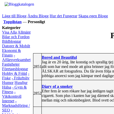
Lägg till Blogg
Ändra Blogg
Hur det Fungerar
Skapa egen Blogg
Topplistan
—
Personligt
Kategorier
Visa Alla
Allmänt
P
Bilar och Fordon
Bildbloggar
Datorer & Mobilt
Ekonomi &
Finans
-
Bored and Beautiful
Affärsverksamhet
Jag är en 20 årig, lite konstig och sprallig tje
Fastigheter
2851
allt som har med mode att göra brinner jag fö
Företagsbloggar
ÄLSKAR att fotografera. Du får även följa
Hobby & Fritid
-
jobbiga anorexi som jag kämpar med daglige
Fiske
- Friluftsliv
Humor
Husdjur
Diary of a smoker
Hälsa
- Gym &
Efter fem år som rökare har jag äntligen tagit
Fitness
-
2852
cigarett. Som plus i kanten har jag därmed s
Viktkontroll
mellan mig och nikotinbegäret. Blod svett oc
Internet
-
Marknadsföring /
SEO
-