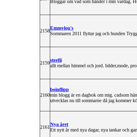
Bloggar om vad som händer i min vardag. Hur
Emmylou's
2158
Sommaren 2011 flyttar jag och hunden Tryggv
steefii
2159
allt mellan himmel och jord. bilder,mode, pr
boinflipp
2160
min blogg är en dagbok om mig. cadsom hä
utvecklas nu till sommarne då jag kommer 
Nya året
2161
Ett nytt år med nya dagar, nya tankar och ga