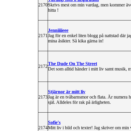
2170
Skrivs mest om min vardag, men kommer äve
hitta !
Jenniiiieee
2171
Jag för en enkel liten blogg på nattstad där
mina åsikter. Så kika gärna in!
The Dude On The Street
2172
Det som alltid händer i mitt liv samt musik, 
Stjärnor är mitt liv
2173
Jag är en tvåbarnsmor och flata. Är numera he
själ. Alldeles för rak på ärligheten.
Sofie's
2174
Mitt liv i bild och texter! Jag skriver om min