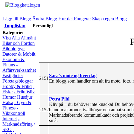
Lägg till Blogg
Ändra Blogg
Hur det Fungerar
Skapa egen Blogg
Topplistan
—
Personligt
Kategorier
Visa Alla
Allmänt
P
Bilar och Fordon
Bildbloggar
Datorer & Mobilt
Ekonomi &
Finans
-
Affärsverksamhet
Sara's mote og hverdag
Fastigheter
2151
En blogg som handler om alt fra mote, foto,
Företagsbloggar
Hobby & Fritid
-
Fiske
- Friluftsliv
Humor
Husdjur
Petra Pihl
Hälsa
- Gym &
Kliv på – du behöver inte knacka! Du behöver
Fitness
-
2152
bland makaroner, tvätthögar och annat som hör 
Viktkontroll
Marknadsförande kommunikatör och projektled
Internet
-
små.
Marknadsföring /
SEO
-