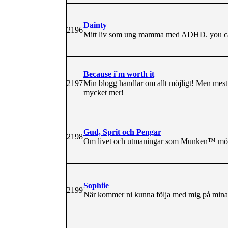
Dainty
2196
Mitt liv som ung mamma med ADHD. you can 
Because i`m worth it
2197
Min blogg handlar om allt möjligt! Men mest
mycket mer!
Gud, Sprit och Pengar
2198
Om livet och utmaningar som Munken™ möte
Sophiie
2199
När kommer ni kunna följa med mig på mina 