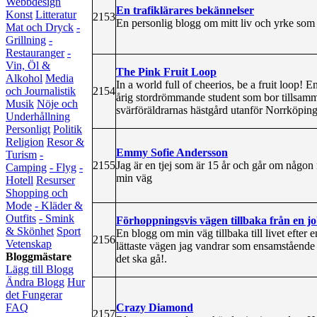
Webbdesign
En trafiklärares bekännelser
Konst
Litteratur
2153
En personlig blogg om mitt liv och yrke som t
Mat och Dryck
-
Grillning
-
Restauranger
-
Vin, Öl &
The Pink Fruit Loop
Alkohol
Media
In a world full of cheerios, be a fruit loop! E
2154
och Journalistik
årig stordrömmande student som bor tillsammans
Musik
Nöje och
svärföräldrarnas hästgård utanför Norrköping
Underhållning
Personligt
Politik
Religion
Resor &
Emmy Sofie Andersson
Turism
-
2155
Jag är en tjej som är 15 år och går om någon
Camping
- Flyg
-
min väg
Hotell
Resurser
Shopping och
Mode
- Kläder &
Outfits
- Smink
Förhoppningsvis vägen tillbaka från en jo
& Skönhet
Sport
En blogg om min väg tillbaka till livet efter
2156
Vetenskap
lättaste vägen jag vandrar som ensamstående 
Bloggmästare
det ska gå!.
Lägg till Blogg
Ändra Blogg
Hur
det Fungerar
Crazy Diamond
FAQ
2157