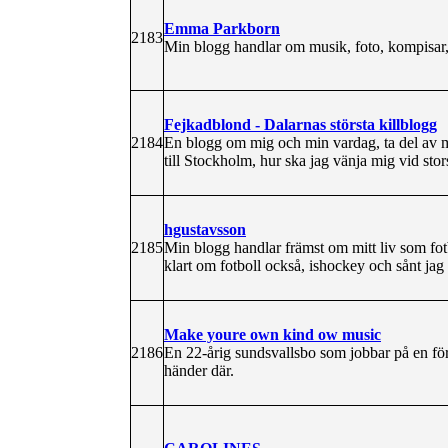
Emma Parkborn
2183
Min blogg handlar om musik, foto, kompisar
Fejkadblond - Dalarnas största killblogg
2184
En blogg om mig och min vardag, ta del av min
till Stockholm, hur ska jag vänja mig vid sto
hgustavsson
2185
Min blogg handlar främst om mitt liv som fotb
klart om fotboll också, ishockey och sånt jag 
Make youre own kind ow music
2186
En 22-årig sundsvallsbo som jobbar på en för
händer där.