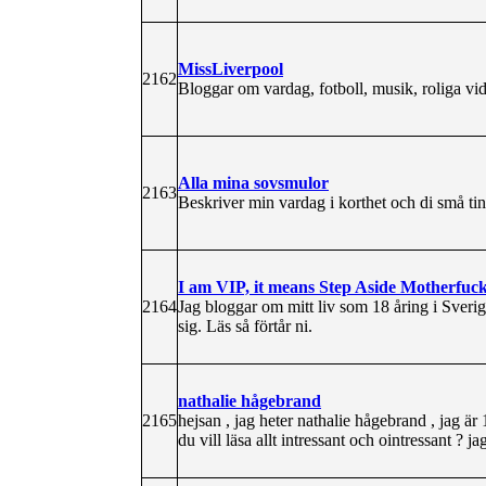
MissLiverpool
2162
Bloggar om vardag, fotboll, musik, roliga v
Alla mina sovsmulor
2163
Beskriver min vardag i korthet och di små ti
I am VIP, it means Step Aside Motherfuc
2164
Jag bloggar om mitt liv som 18 åring i Sverig
sig. Läs så förtår ni.
nathalie hågebrand
2165
hejsan , jag heter nathalie hågebrand , jag är 
du vill läsa allt intressant och ointressant ? ja