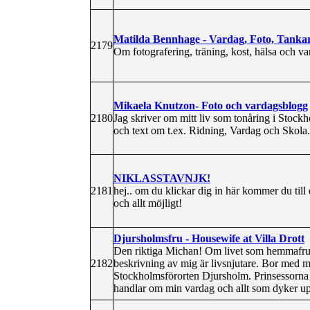
Matilda Bennhage - Vardag, Foto, Tanka
2179
Om fotografering, träning, kost, hälsa och v
Mikaela Knutzon- Foto och vardagsblogg
2180
Jag skriver om mitt liv som tonåring i Stock
och text om t.ex. Ridning, Vardag och Skola.
NIKLASSTAVNJK!
2181
hej.. om du klickar dig in här kommer du till 
och allt möjligt!
Djursholmsfru - Housewife at Villa Drott
Den riktiga Michan! Om livet som hemmafru 
2182
beskrivning av mig är livsnjutare. Bor med min
Stockholmsförorten Djursholm. Prinsessorna 
handlar om min vardag och allt som dyker up