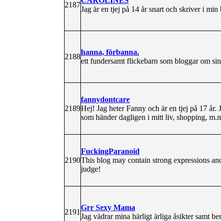
CAROLINES
2187
Jag är en tjej på 14 år snart och skriver i m
hanna, förbanna.
2188
ett fundersamt flickebarn som bloggar om si
fannydontcare
2189
Hej! Jag heter Fanny och är en tjej på 17 år.
som händer dagligen i mitt liv, shopping, m.
FuckingParanoid
2190
This blog may contain strong expressions and
judge!
Grr Sexy Mama
2191
Jag vädrar mina härligt ärliga åsikter samt be