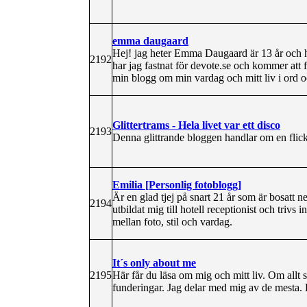
emma daugaard
Hej! jag heter Emma Daugaard är 13 år och ha
2192
har jag fastnat för devote.se och kommer att f
min blogg om min vardag och mitt liv i ord 
Glittertrams - Hela livet var ett disco
2193
Denna glittrande bloggen handlar om en flickas
Emilia [Personlig fotoblogg]
Är en glad tjej på snart 21 år som är bosatt ne
2194
utbildat mig till hotell receptionist och trivs
mellan foto, stil och vardag.
It´s only about me
2195
Här får du läsa om mig och mitt liv. Om all
funderingar. Jag delar med mig av de mesta. 