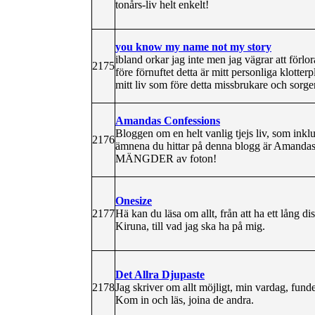
tonårs-liv helt enkelt!
you know my name not my story
ibland orkar jag inte men jag vägrar att förlor
2175
före förnuftet detta är mitt personliga klott
mitt liv som före detta missbrukare och sorge
Amandas Confessions
Bloggen om en helt vanlig tjejs liv, som inklud
2176
ämnena du hittar på denna blogg är Amandas 
MÄNGDER av foton!
Onesize
2177
Hä kan du läsa om allt, från att ha ett lång 
Kiruna, till vad jag ska ha på mig.
Det Allra Djupaste
2178
Jag skriver om allt möjligt, min vardag, funde
Kom in och läs, joina de andra.