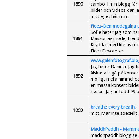
1890
sambo. I min blogg får 
bilder och videos där j
mitt eget hår m.m.
Fieez-Den modegalna tj
Sofie heter jag som har 
1891
Massor av mode, trender
Kryddar med lite av min
Fieez.Devote.se
www.galenfotograf.blog
Jag heter Daniela. Jag h
älskar att gå på konsert
1892
möjligt mella himmel oc
en massa konsert bilde
skolan. Jag är född 99 
breathe every breath.
1893
mitt liv är inte speciellt
MaddhPaddh - Mamma t
maddhpaddh.blogg.se ä