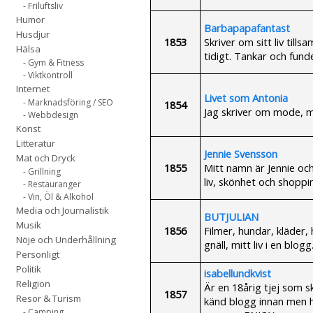
- Friluftsliv
Humor
Barbapapafantast
Husdjur
1853
Skriver om sitt liv ti
Hälsa
tidigt. Tankar och fun
- Gym & Fitness
- Viktkontroll
Internet
Livet som Antonia
- Marknadsföring / SEO
1854
Jag skriver om mode, m
- Webbdesign
Konst
Litteratur
Jennie Svensson
Mat och Dryck
1855
Mitt namn är Jennie och
- Grillning
liv, skönhet och shoppi
- Restauranger
- Vin, Öl & Alkohol
Media och Journalistik
BUTJULIAN
Musik
1856
Filmer, hundar, kläder,
Nöje och Underhållning
gnäll, mitt liv i en blogg
Personligt
Politik
isabellundkvist
Religion
Är en 18årig tjej som s
1857
Resor & Turism
känd blogg innan men har
- Camping