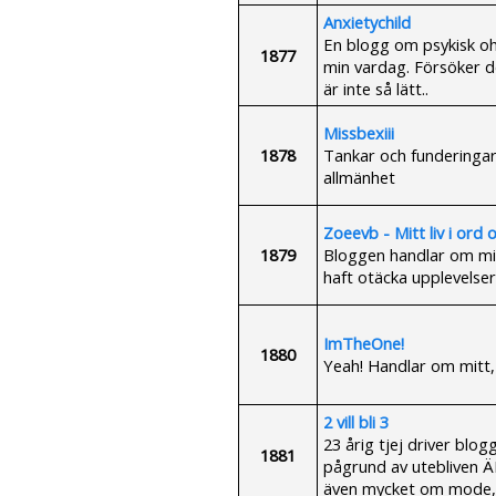
Anxietychild
En blogg om psykisk ohä
1877
min vardag. Försöker d
är inte så lätt..
Missbexiii
1878
Tankar och funderingar, 
allmänhet
Zoeevb - Mitt liv i ord o
1879
Bloggen handlar om mitt
haft otäcka upplevelser
ImTheOne!
1880
Yeah! Handlar om mitt, 
2 vill bli 3
23 årig tjej driver blog
1881
pågrund av utebliven ÄL
även mycket om mode, 