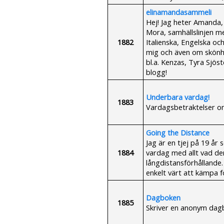
elinamandasammeli
Hej! Jag heter Amanda,
Mora, samhällslinjen med
1882
Italienska, Engelska och
mig och även om skönhe
bl.a. Kenzas, Tyra Sjöst
blogg!
Underbara vardag!
1883
Vardagsbetraktelser o
Going the Distance
Jag är en tjej på 19 å
1884
vardag med allt vad de
långdistansförhållande. 
enkelt värt att kämpa f
Dagboken
1885
Skriver en anonym dagb