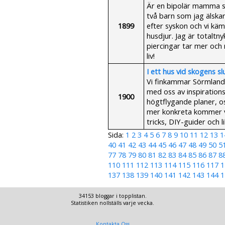
Är en bipolär mamma s
två barn som jag älskar
1899
efter syskon och vi käm
husdjur. Jag är totaltn
piercingar tar mer och m
liv!
I ett hus vid skogens sl
Vi finkammar Sörmland 
med oss av inspirations
1900
högtflygande planer, o
mer konkreta kommer vi 
tricks, DIY-guider och l
Sida:
1
2
3
4
5
6
7
8
9
10
11
12
13
1
40
41
42
43
44
45
46
47
48
49
50
5
77
78
79
80
81
82
83
84
85
86
87
8
110
111
112
113
114
115
116
117
1
137
138
139
140
141
142
143
144
1
34153 bloggar i topplistan.
Statistiken nollställs varje vecka.
Kontakta Oss