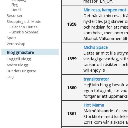
massor. ENJOY.
- Flyg
Min resa, kampen mot 
- Hotell
Det här är min resa, frå
Resurser
nyktert liv. Jag skriver
Shopping och Mode
1858
och rädslan för att miss
- Kläder & Outfits
som helst, men inom mig
- Smink & Skönhet
Sport
Alkohol. Välkommen till
Vetenskap
Michis Space
Bloggmästare
Detta är mitt lilla utry
1859
vardagliga vardag, stil
Lägg till Blogg
tankar och åsikter... oc
Ändra Blogg
will enjoy it!
Hur det Fungerar
FAQ
transliterator
Hej! Min blogg består a
1860
egna fotografi, lite va
förtjänar att uppmärk
Hot Mama
Malmöälskande tös som 
1861
Stockholm med kärleken
2011 kom vår älskade Mo