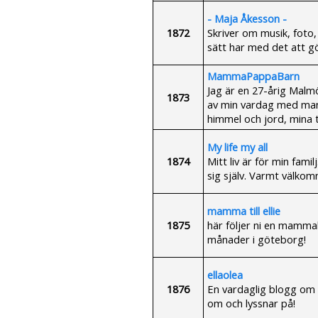
- Maja Åkesson -
1872
Skriver om musik, foto
sätt har med det att gö
MammaPappaBarn
Jag är en 27-årig Malm
1873
av min vardag med man 
himmel och jord, mina 
My life my all
1874
Mitt liv är för min fami
sig själv. Varmt välkom
mamma till ellie
1875
här följer ni en mammale
månader i göteborg!
ellaolea
1876
En vardaglig blogg om m
om och lyssnar på!