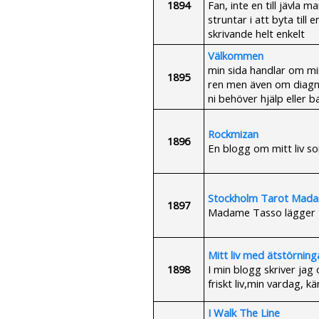
1894
Fan, inte en till jävla
struntar i att byta till
skrivande helt enkelt
Välkommen
min sida handlar om mi
1895
ren men även om diagno
ni behöver hjälp eller b
Rockmizan
1896
En blogg om mitt liv som
Stockholm Tarot Mad
1897
Madame Tasso lägger ta
Mitt liv med ätstörning
1898
I min blogg skriver jag 
friskt liv,min vardag, k
I Walk The Line