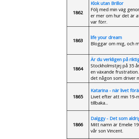
Klok utan Brillor
Följ med min väg genom 
1862
er mer om hur det är a
var förr.
life your dream
1863
Bloggar om mig, och mit
Är du verkligen på rikti
Stockholmstjej på 35 å
1864
en växande frustration.
det någon som driver 
Katarina - när livet för
1865
Livet efter att min 19
tillbaka...
Dalggy - Det som aldrig 
1866
Mitt namn är Emelie 19 
vår son Vincent.