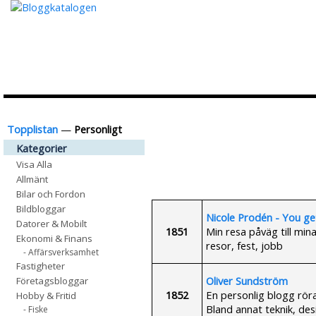
Topplistan
—
Personligt
Kategorier
Visa Alla
Allmänt
Bilar och Fordon
Bildbloggar
Nicole Prodén - You ge
Datorer & Mobilt
1851
Min resa påväg till mi
Ekonomi & Finans
resor, fest, jobb
- Affärsverksamhet
Fastigheter
Oliver Sundström
Företagsbloggar
1852
En personlig blogg rör
Hobby & Fritid
Bland annat teknik, desi
- Fiske