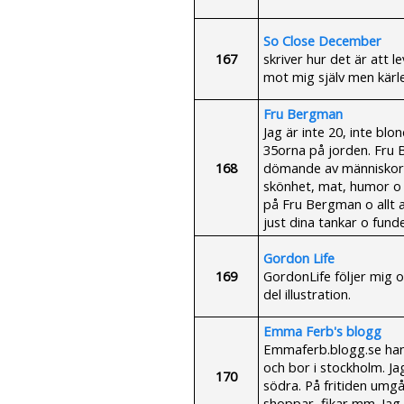
So Close December
167
skriver hur det är att 
mot mig själv men kärle
Fru Bergman
Jag är inte 20, inte bl
35orna på jorden. Fru 
168
dömande av människor h
skönhet, mat, humor o e
på Fru Bergman o allt a
just dina tankar o fund
Gordon Life
169
GordonLife följer mig o
del illustration.
Emma Ferb's blogg
Emmaferb.blogg.se han
och bor i stockholm. J
170
södra. På fritiden umg
shoppar, fikar mm. Jag