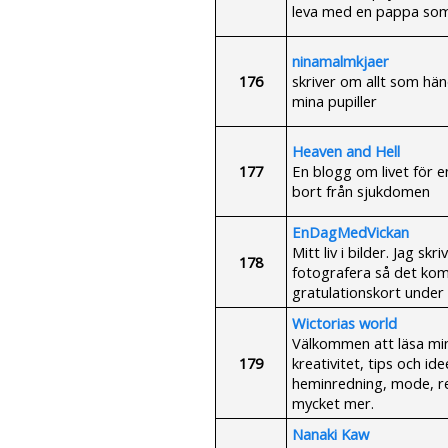
leva med en pappa som 
ninamalmkjaer
176
skriver om allt som hä
mina pupiller
Heaven and Hell
177
En blogg om livet för e
bort från sjukdomen
EnDagMedVickan
Mitt liv i bilder. Jag s
178
fotografera så det komm
gratulationskort under
Wictorias world
Välkommen att läsa min
179
kreativitet, tips och id
heminredning, mode, re
mycket mer.
Nanaki Kaw