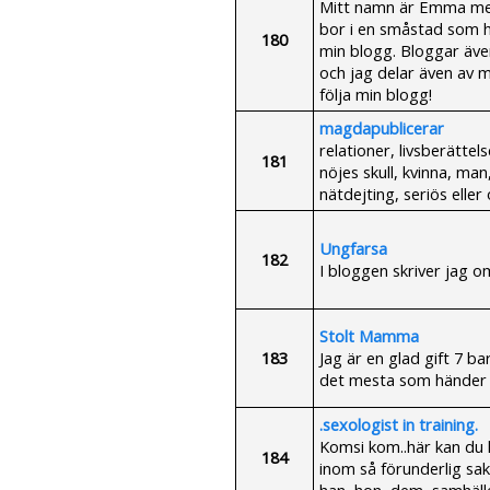
Mitt namn är Emma men 
bor i en småstad som he
180
min blogg. Bloggar äve
och jag delar även av mi
följa min blogg!
magdapublicerar
relationer, livsberättelse
181
nöjes skull, kvinna, man
nätdejting, seriös eller
Ungfarsa
182
I bloggen skriver jag o
Stolt Mamma
183
Jag är en glad gift 7 b
det mesta som händer i 
.sexologist in training.
Komsi kom..här kan du 
184
inom så förunderlig sak
han, hon, dem, samhälle