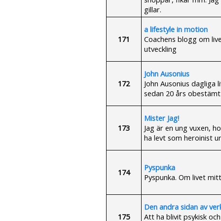
gillar.
a lifestyle in motion
171
Coachens blogg om livet,
utveckling
John Ausonius
172
John Ausonius dagliga l
sedan 20 års obestämt l
Mister Jag!
173
Jag är en ung vuxen, hom
ha levt som heroinist 
Pyspunka
174
Pyspunka. Om livet mitt i 
Den andra sidan av ver
175
Att ha blivit psykisk oc