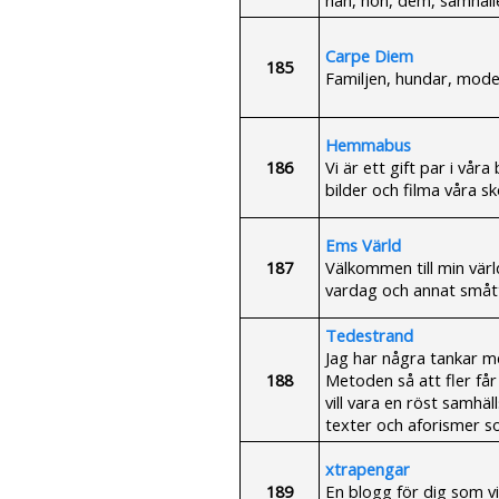
Carpe Diem
185
Familjen, hundar, mode 
Hemmabus
186
Vi är ett gift par i vår
bilder och filma våra s
Ems Värld
187
Välkommen till min värl
vardag och annat smått
Tedestrand
Jag har några tankar me
188
Metoden så att fler får m
vill vara en röst samhäl
texter och aforismer s
xtrapengar
189
En blogg för dig som vil