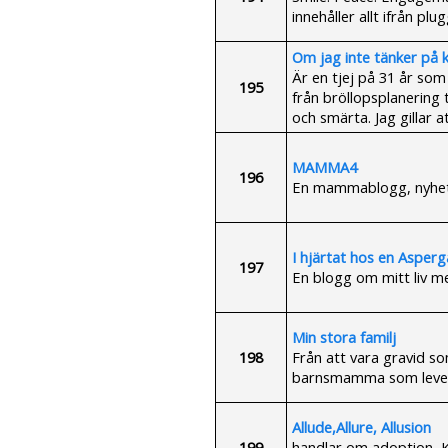
innehåller allt ifrån pl
Om jag inte tänker på k
Är en tjej på 31 år som
195
från bröllopsplanering 
och smärta. Jag gillar at
MAMMA4
196
En mammablogg, nyhete
I hjärtat hos en Asperg
197
En blogg om mitt liv 
Min stora familj
198
Från att vara gravid som
barnsmamma som lever
Allude,Allure, Allusion
199
handlar om adoption, K