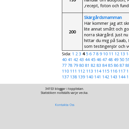
,recept, foton och fun
Skärgårdsmamman
Här kommer jag att sk
lite annat smått och g
200
norra skärgård. Just nu s
hittar du mig på Saab,
som testingenjör och v
Sida:
1
2
3
4
5
6
7
8
9
10
11
12
13
1
40
41
42
43
44
45
46
47
48
49
50
5
77
78
79
80
81
82
83
84
85
86
87
8
110
111
112
113
114
115
116
117
1
137
138
139
140
141
142
143
144
1
34153 bloggar i topplistan.
Statistiken nollställs varje vecka.
Kontakta Oss