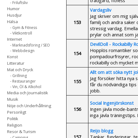
trädgård, fitness
- Friluftsliv
Humor
Vardagsliv
Husdjur
Jag skriver om mig själv
Hälsa
153
familj och andra saker o
- Gym & Fitness
stressig vardag. Emellan
- Viktkontroll
prylar och annat som ja
Internet
DevilDoll - Rockabilly 
- Marknadsföring / SEO
Hopplös romantiker som
- Webbdesign
154
pompadourfrisyrer, rock
Konst
rockabilly och mycket m
Litteratur
Mat och Dryck
Allt om att söka nytt j
- Grillning
Jag försöker hitta nya 
155
- Restauranger
får du nödvändiga tips 
- Vin, Öl & Alkohol
jobb.
Media och Journalistik
Musik
Social Ingenjörskonst
Nöje och Underhållning
156
Ingen jävla mode-bantn
Personligt
inga jävla träningstips.
Politik
Religion
Reijo blogg
Resor & Turism
157
Tankar, funderingar, tex
- Camping