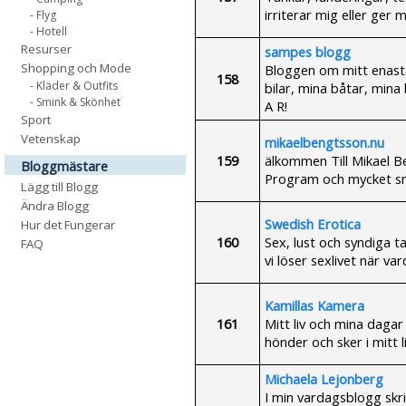
irriterar mig eller ger m
- Flyg
- Hotell
Resurser
sampes blogg
Shopping och Mode
Bloggen om mitt enastå
158
- Kläder & Outfits
bilar, mina båtar, min
- Smink & Skönhet
A R!
Sport
Vetenskap
mikaelbengtsson.nu
159
älkommen Till Mikael B
Bloggmästare
Program och mycket sm
Lägg till Blogg
Ändra Blogg
Swedish Erotica
Hur det Fungerar
160
Sex, lust och syndiga t
FAQ
vi löser sexlivet när v
Kamillas Kamera
161
Mitt liv och mina dag
hönder och sker i mitt li
Michaela Lejonberg
I min vardagsblogg skri