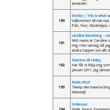
använder.
Shotta | This is what we 
190
Välkommen till min nya 
från, Fest, Modetipps,
caroline blomberg - ca
Mitt namn är Caroline o
191
mig i min vardag då ja
andra toppen sen allt 
Mamma till Heiley
192
Här får ni följa mig so
januari 2011. Jag skri
Keela ofcc!!
193
Tiiieep den bäwsta blog
ddeeeiij!!
Smilesuss
194
Smile. Peace. Engagema