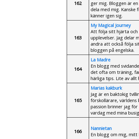
162
ger mig. Bloggen är en 
dela med mig. Kanske 
känner igen sig.
My Magical Journey
Att följa sitt hjärta o
163
upplevelser. Jag delar 
andra att också följa si
bloggen på engelska.
La Madre
En blogg med svidande ä
164
det ofta om träning, fa
härliga tips. Lite av allt 
Marias kakburk
Jag är en baktokig tv
165
förskollärare, världen
passion brinner jag för
vardag med mina busiga
Nannietan
166
En blogg om mig, mitt l