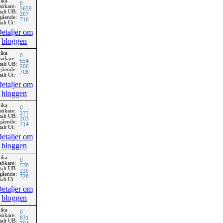
ika
0
sökare:
5659
talt UB:
207
gående:
716
alt Ut:
etaljer om
bloggen
ika
0
sökare:
654
talt UB:
206
gående:
708
alt Ut:
etaljer om
bloggen
ika
0
sökare:
277
talt UB:
203
gående:
714
alt Ut:
etaljer om
bloggen
ika
0
sökare:
538
talt UB:
220
gående:
728
alt Ut:
etaljer om
bloggen
ika
0
sökare:
831
talt UB: