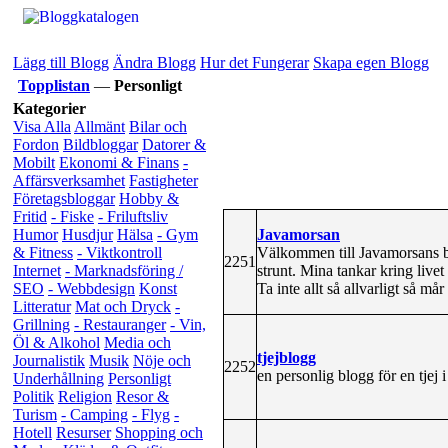
Lägg till Blogg
Ändra Blogg
Hur det Fungerar
Skapa egen Blogg
Topplistan
—
Personligt
Kategorier
Visa Alla
Allmänt
Bilar och
Fordon
Bildbloggar
Datorer &
Mobilt
Ekonomi & Finans
-
Affärsverksamhet
Fastigheter
Företagsbloggar
Hobby &
Fritid
- Fiske
- Friluftsliv
Javamorsan
Humor
Husdjur
Hälsa
- Gym
Välkommen till Javamorsans b
& Fitness
- Viktkontroll
2251
strunt. Mina tankar kring live
Internet
- Marknadsföring /
Ta inte allt så allvarligt så må
SEO
- Webbdesign
Konst
Litteratur
Mat och Dryck
-
Grillning
- Restauranger
- Vin,
Öl & Alkohol
Media och
tjejblogg
Journalistik
Musik
Nöje och
2252
en personlig blogg för en tjej 
Underhållning
Personligt
Politik
Religion
Resor &
Turism
- Camping
- Flyg
-
Hotell
Resurser
Shopping och