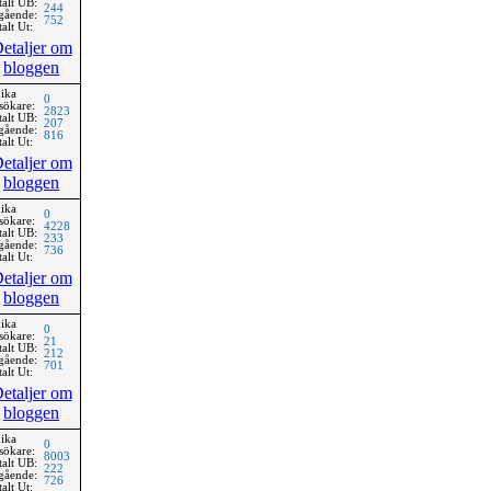
talt UB:
244
gående:
752
alt Ut:
etaljer om
bloggen
ika
0
sökare:
2823
talt UB:
207
gående:
816
alt Ut:
etaljer om
bloggen
ika
0
sökare:
4228
talt UB:
233
gående:
736
alt Ut:
etaljer om
bloggen
ika
0
sökare:
21
talt UB:
212
gående:
701
alt Ut:
etaljer om
bloggen
ika
0
sökare:
8003
talt UB:
222
gående:
726
alt Ut: