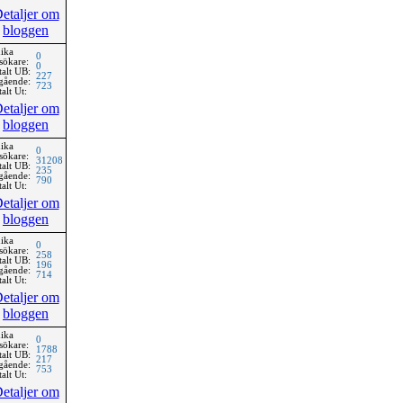
etaljer om
bloggen
ika
0
sökare:
0
talt UB:
227
gående:
723
alt Ut:
etaljer om
bloggen
ika
0
sökare:
31208
talt UB:
235
gående:
790
alt Ut:
etaljer om
bloggen
ika
0
sökare:
258
talt UB:
196
gående:
714
alt Ut:
etaljer om
bloggen
ika
0
sökare:
1788
talt UB:
217
gående:
753
alt Ut:
etaljer om