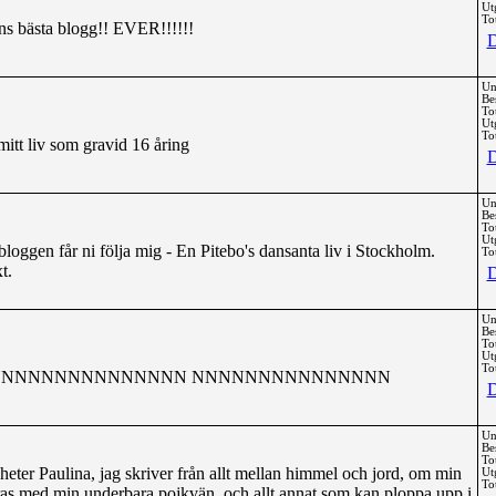
Ut
Tot
bästa blogg!! EVER!!!!!!
D
Un
Be
To
Ut
Tot
tt liv som gravid 16 åring
D
Un
Be
To
Ut
bloggen får ni följa mig - En Pitebo's dansanta liv i Stockholm.
Tot
t.
D
Un
Be
To
Ut
Tot
NNNNNNNNNNNNNN NNNNNNNNNNNNNNN
D
Un
Be
To
eter Paulina, jag skriver från allt mellan himmel och jord, om min
Ut
Tot
as med min underbara pojkvän, och allt annat som kan ploppa upp i