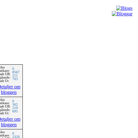
ika
0
sökare:
8567
talt UB:
211
gående:
703
alt Ut:
etaljer om
bloggen
ika
0
sökare:
562
talt UB:
219
gående:
695
alt Ut:
etaljer om
bloggen
ika
0
sökare:
2329