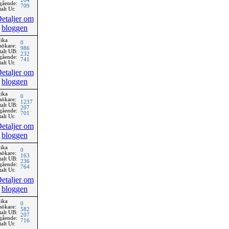
204
gående:
709
alt Ut:
etaljer om
bloggen
ika
0
sökare:
986
talt UB:
232
gående:
741
alt Ut:
etaljer om
bloggen
ika
0
sökare:
1237
talt UB:
207
gående:
701
alt Ut:
etaljer om
bloggen
ika
0
sökare:
163
talt UB:
236
gående:
764
alt Ut:
etaljer om
bloggen
ika
0
sökare:
582
talt UB:
207
gående:
716
alt Ut: