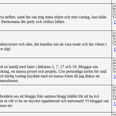
Un
Be
To
Ut
ess helhet, samt lite om mig mina nöjen och min vardag, kan både
Tot
 förekomma lite party och chillax bilder.
D
Un
Be
To
Ut
kter,texter och sånt, det handlar om att vara tonår och lite vilsen i
Tot
en dig!
D
Un
Be
d en familj med barn i åldrarna 2, 7, 17 och 19. Bloggar om
To
Ut
ooking, en massa pyssel och projekt. Gör personliga tavlor för små
Tot
 och härlig vardag kryddat med en massa foton då jag älskar att
D
meralinsen.
Un
Be
To
estämt oss att blogga från samma blogg istället för att ha två
Ut
Tot
t så vill vi ha en mycket uppdaterad och intressant! Vi bloggar om
D
esor etc
Un