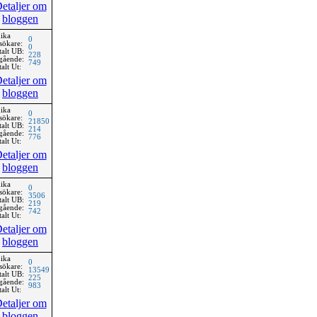
etaljer om
bloggen
ika
0
sökare:
0
talt UB:
228
gående:
749
alt Ut:
etaljer om
bloggen
ika
0
sökare:
21850
talt UB:
214
gående:
776
alt Ut:
etaljer om
bloggen
ika
0
sökare:
3506
talt UB:
219
gående:
742
alt Ut:
etaljer om
bloggen
ika
0
sökare:
13549
talt UB:
225
gående:
983
alt Ut:
etaljer om
bloggen