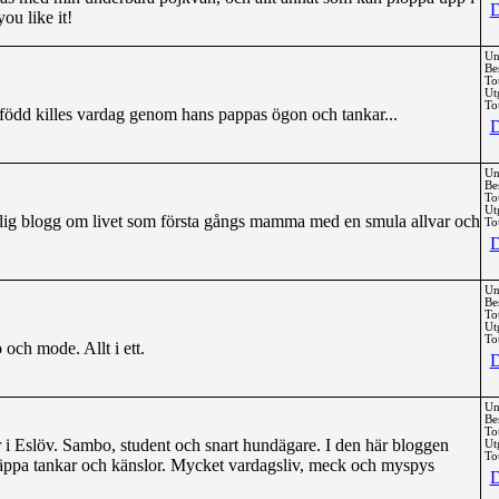
D
ou like it!
Un
Be
To
Ut
Tot
yfödd killes vardag genom hans pappas ögon och tankar...
D
Un
Be
To
Ut
 ärlig blogg om livet som första gångs mamma med en smula allvar och
Tot
D
Un
Be
To
Ut
Tot
 och mode. Allt i ett.
D
Un
Be
To
or i Eslöv. Sambo, student och snart hundägare. I den här bloggen
Ut
Tot
knäppa tankar och känslor. Mycket vardagsliv, meck och myspys
D