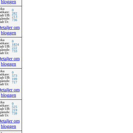
bloggen
ika
0
sökare:
282
talt UB:
213
gående:
736
alt Ut:
etaljer om
bloggen
ika
0
sökare:
1824
talt UB:
222
gående:
733
alt Ut:
etaljer om
bloggen
ika
0
sökare:
573
talt UB:
199
gående:
717
alt Ut:
etaljer om
bloggen
ika
0
sökare:
525
talt UB:
219
gående:
739
alt Ut:
etaljer om
bloggen