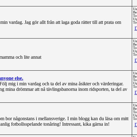
Un
Be
To
Ut
n vardag. Jag gör allt från att laga goda rätter till att prata om
Tot
D
Un
Be
To
Ut
Tot
m mamma och lite annat
D
Un
Be
anyone else.
To
Följ mig i min vardag och ta del av mina åsikter och värderingar.
Ut
Tot
ng mina drömmar att nå tävlingsbanorna inom ridsporten, ta del av
D
Un
Be
To
Ut
 som bor någonstans i mellansverige. I min blogg kan du läsa om mitt
Tot
anlig fotbollsspelande tonåring! Intressant, kika gärna in!
D