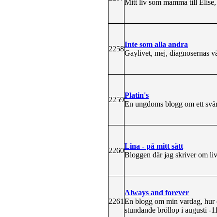
Mitt liv som mamma till Elise,
Inte som alla andra
2258
Gaylivet, mej, diagnosernas vä
Platin's
2259
En ungdoms blogg om ett svårt
Lina - på mitt sätt
2260
Bloggen där jag skriver om live
Always and forever
2261
En blogg om min vardag, hur de
stundande bröllop i augusti -