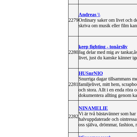
Andreas \\
2279
Ordinary saker om livet och d
skriva om musik eller film kan
keep fighting - tonårsliv
2280
Jag delar med mig av tankar,åsi
livet, just du kanske känner ig
HUSnrNIO
Snurriga dagar tillsammans me
2281
familjelivet, mitt hem, scrapb
och stora. Allt i en enda röra
dokumentera allting genom ka
NINAMELIE
Vi är två bästavänner som har b
2282
halvuppdaterade och ointressan
oss själva, drömmar, fashion, r