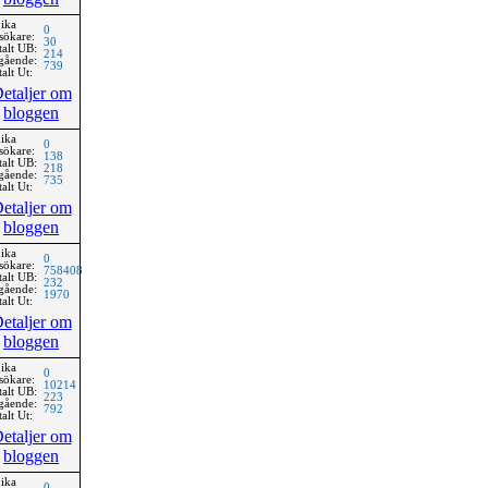
ika
0
sökare:
30
talt UB:
214
gående:
739
alt Ut:
etaljer om
bloggen
ika
0
sökare:
138
talt UB:
218
gående:
735
alt Ut:
etaljer om
bloggen
ika
0
sökare:
758408
talt UB:
232
gående:
1970
alt Ut:
etaljer om
bloggen
ika
0
sökare:
10214
talt UB:
223
gående:
792
alt Ut:
etaljer om
bloggen
ika
0