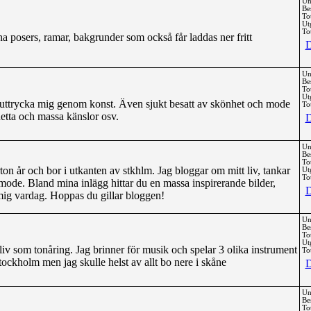
Un
Be
To
Ut
Tot
na posers, ramar, bakgrunder som också får laddas ner fritt
D
Un
Be
To
Ut
tt uttrycka mig genom konst. Även sjukt besatt av skönhet och mode
Tot
 detta och massa känslor osv.
D
Un
Be
To
orton år och bor i utkanten av stkhlm. Jag bloggar om mitt liv, tankar
Ut
Tot
 mode. Bland mina inlägg hittar du en massa inspirerande bilder,
D
mig vardag. Hoppas du gillar bloggen!
Un
Be
To
Ut
 liv som tonåring. Jag brinner för musik och spelar 3 olika instrument
Tot
tockholm men jag skulle helst av allt bo nere i skåne
D
Un
Be
To