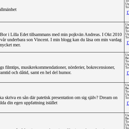
To
Ut
Tot
 allmänhet
D
Un
Be
To
Bor i Lilla Edet tillsammans med min pojkvän Andreas. I Okt 2010
Ut
Tot
ck vår underbara son Vincent. I min blogg kan du läsa om min vardag
D
mycket mer.
Un
Be
To
Ut
ngs filmtips, musikrekommendationer, nörderier, bokrecensioner,
Tot
ramtid och dåtid, samt en hel del humor.
D
Un
Be
To
Ut
ka skriva en sån där patetisk presentation om sig själv? Dream on
Tot
lda din egen uppfattning istället
D
Un
Be
To
Ut
Tot