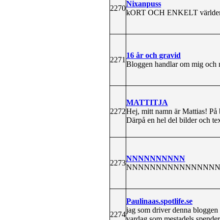
Nixanpuss
2270
kORT OCH ENKELT världens 
16 år och gravid
2271
Bloggen handlar om mig och mi
MATTITJA
2272
Hej, mitt namn är Mattias! På 
Därpå en hel del bilder och tex
NNNNNNNNNN
2273
NNNNNNNNNNNNNNNN
Paulinaas.spotlife.se
jag som driver denna bloggen h
2274
vardag som mestadels spender