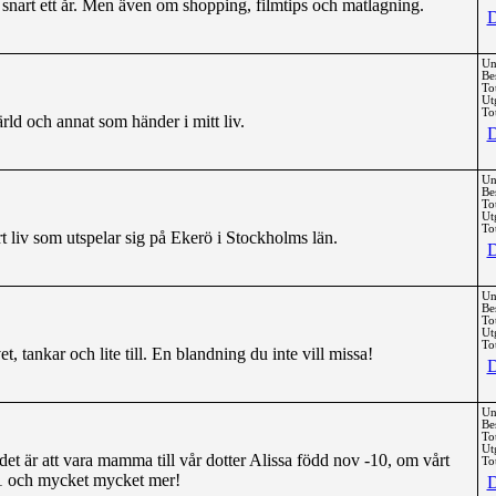
 snart ett år. Men även om shopping, filmtips och matlagning.
D
Un
Be
To
Ut
Tot
rld och annat som händer i mitt liv.
D
Un
Be
To
Ut
Tot
 liv som utspelar sig på Ekerö i Stockholms län.
D
Un
Be
To
Ut
Tot
t, tankar och lite till. En blandning du inte vill missa!
D
Un
Be
To
Ut
t är att vara mamma till vår dotter Alissa född nov -10, om vårt
Tot
11 och mycket mycket mer!
D