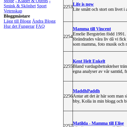
Mode
- Kläder & Outfits
-
Life is now
Smink & Skönhet
Sport
2253
Lite smått och stort om livet i
Vetenskap
Bloggmästare
Lägg till Blogg
Ändra Blogg
Hur det Fungerar
FAQ
Mamma till Vincent
Emelie Bergström född 1991. 
2254
förändrades våra liv då vi fi
som mamma, foto musik och 
Kent Helt Enkelt
2255
Bland vardagsbetraktelser trä
egna analyser av vår samtid, f
MaddhPaddh
2256
Antar att det är här som man s
bby, Kolla in min blogg och bi
Matilda - Mamma till Elise
2257