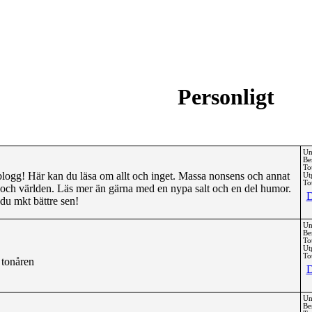
Personligt
Un
Be
To
logg! Här kan du läsa om allt och inget. Massa nonsens och annat
Ut
Tot
t och världen. Läs mer än gärna med en nypa salt och en del humor.
D
r du mkt bättre sen!
Un
Be
To
Ut
Tot
i tonåren
D
Un
Be