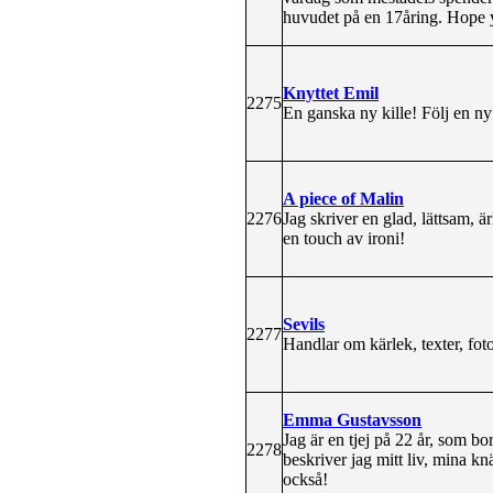
huvudet på en 17åring. Hope y
Knyttet Emil
2275
En ganska ny kille! Följ en n
A piece of Malin
2276
Jag skriver en glad, lättsam,
en touch av ironi!
Sevils
2277
Handlar om kärlek, texter, foto
Emma Gustavsson
Jag är en tjej på 22 år, som b
2278
beskriver jag mitt liv, mina 
också!