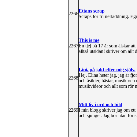
Ettans scrap
2266
Scraps för fri nerladdning. Eg
This is me
2267
En tjej på 17 år som älskar a
alltså utsidan! skriver om allt
Lini, på jakt efter mig själv.
Hej, Elina heter jag, jag är fj
2268
och åsikter, hästar, musik och
musikvideor och allt som rör 
Mitt liv i ord och bild
2269
I min blogg skriver jag om ett
och sjunger. Jag bor utan för s