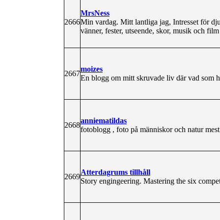
MrsNess
2666
Min vardag. Mitt lantliga jag, Intresset för dj
vänner, fester, utseende, skor, musik och film
moizes
2667
En blogg om mitt skruvade liv där vad som h
anniematildas
2668
fotoblogg , foto på människor och natur mest
Atterdagrums tillhåll
2669
Story engingeering. Mastering the six compet