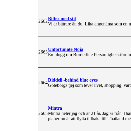
Bitter med stil
2662
Vi är bittrare än du. Lika angenäma som en m
Unfortunate Noja
2663
En blogg om Borderline Personlighetsstörning
Diddeli -behind blue eyes
2664
Göteborgs tjej som lever livet, shopping, vard
Mintra
2665
Mintra heter jag och är 21 år. Jag är från Tha
planer nu är att flytta tillbaka till Thailand 