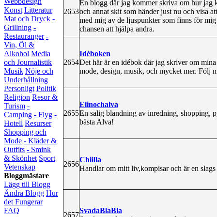
Webbdesign
En blogg där jag kommer skriva om hur jag k
Konst
Litteratur
2653
och annat skit som händer just nu och visa att
Mat och Dryck
-
med mig av de ljuspunkter som finns för mig o
Grillning
-
chansen att hjälpa andra.
Restauranger
-
Vin, Öl &
Idéboken
Alkohol
Media
2654
Det här är en idébok där jag skriver om mina 
och Journalistik
mode, design, musik, och mycket mer. Följ me
Musik
Nöje och
Underhållning
Personligt
Politik
Religion
Resor &
Elinochalva
Turism
-
2655
En salig blandning av inredning, shopping, p
Camping
- Flyg
-
bästa Alva!
Hotell
Resurser
Shopping och
Mode
- Kläder &
Outfits
- Smink
& Skönhet
Sport
Chiilla
2656
Vetenskap
Handlar om mitt liv,kompisar och är en slags
Bloggmästare
Lägg till Blogg
Ändra Blogg
Hur
det Fungerar
SvadaBlaBla
FAQ
2657