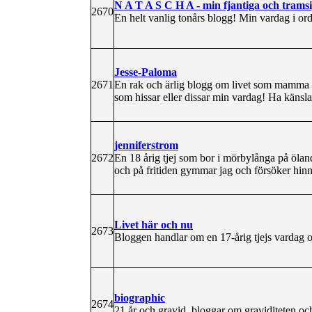
N A T A S C H A - min fjantiga och trams
2670
En helt vanlig tonårs blogg! Min vardag i ord 
Jesse-Paloma
2671
En rak och ärlig blogg om livet som mamma t
som hissar eller dissar min vardag! Ha käns
jenniferstrom
2672
En 18 årig tjej som bor i mörbylånga på öla
och på fritiden gymmar jag och försöker hinn
Livet här och nu
2673
Bloggen handlar om en 17-årig tjejs vardag oc
biographic
2674
21 år och gravid. bloggar om graviditeten oc