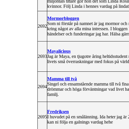
miljontals tittare gör hon det som Linda Ro
kvinnor. Följ Linda i hennes vardag på lindat
Mormorbloggen
Som ni förstår på namnet är jag mormor och m
2692
kring något av alla mina intressen. I blogge
händelser och funderingar jag har. Hälsa gä
Mayalicious
2693
Jag är Maya, en tjugotre åring heltidsstude
livets små överraskningar med fokus på världe
Mamma till två
Singel och ensamstående mamma till två fina f
2694
drömmar och höga förväntningar vad livet har
familj.
Fredriksen
2695
I huvudet på en smålänning. Ida heter jag är 
kan ni följa en galnings vardag hehe