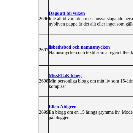
Dags att bli vuxen
2696
Inte alltid varit den mest ansvarstagande per
nybliven pappa är det allt eller inget som gäll
lisbethsbod och namnsmycken
2697
Namnsmycken och textil som är egen tillverk
MissEllaK blogg
2698
Min personliga blogg om mitt liv som 15-år
kompisar
Ellen Ahlgren
2699
En blogg om en 15 årings grymma liv. Mode, 
på bloggen.