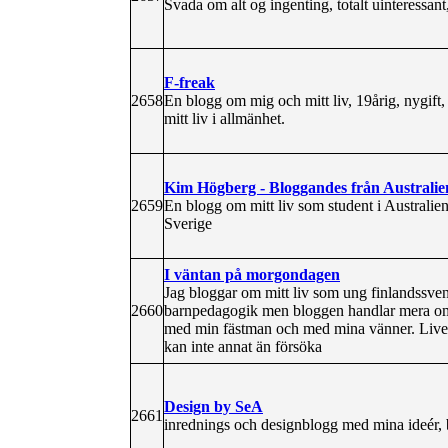
Svada om alt og ingenting, totalt uinteressant
F-freak
2658
En blogg om mig och mitt liv, 19årig, nygif
mitt liv i allmänhet.
Kim Högberg - Bloggandes från Australie
2659
En blogg om mitt liv som student i Australie
Sverige
I väntan på morgondagen
Jag bloggar om mitt liv som ung finlandssven
2660
barnpedagogik men bloggen handlar mera om li
med min fästman och med mina vänner. Livet 
kan inte annat än försöka
Design by SeA
2661
inrednings och designblogg med mina ideér, b