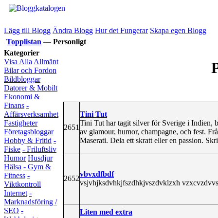
Lägg till Blogg
Ändra Blogg
Hur det Fungerar
Skapa egen Blogg
Topplistan
—
Personligt
Kategorier
Visa Alla
Allmänt
P
Bilar och Fordon
Bildbloggar
Datorer & Mobilt
Ekonomi &
Finans
-
Tini Tut
Affärsverksamhet
Tini Tut har tagit silver för Sverige i Indie
Fastigheter
2651
av glamour, humor, champagne, och fest. Från
Företagsbloggar
Maserati. Dela ett skratt eller en passion. Sk
Hobby & Fritid
-
Fiske
- Friluftsliv
Humor
Husdjur
Hälsa
- Gym &
vbvxdfbdf
Fitness
-
2652
vsjvhjksdvhkjfszdhkjvszdvklzxh vzxcvzdvvs
Viktkontroll
Internet
-
Marknadsföring /
SEO
-
Liten med extra