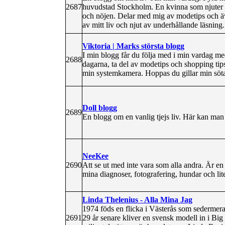
2687
huvudstad Stockholm. En kvinna som njuter a
och nöjen. Delar med mig av modetips och äve
av mitt liv och njut av underhållande läsning.
Viktoria | Marks största blogg
I min blogg får du följa med i min vardag med
2688
dagarna, ta del av modetips och shopping tip
min systemkamera. Hoppas du gillar min söt
Doll blogg
2689
En blogg om en vanlig tjejs liv. Här kan man l
NeeKee
2690
Att se ut med inte vara som alla andra. Är e
mina diagnoser, fotografering, hundar och lit
Linda Thelenius - Alla Mina Jag
1974 föds en flicka i Västerås som sedermer
2691
29 år senare kliver en svensk modell in i Big 