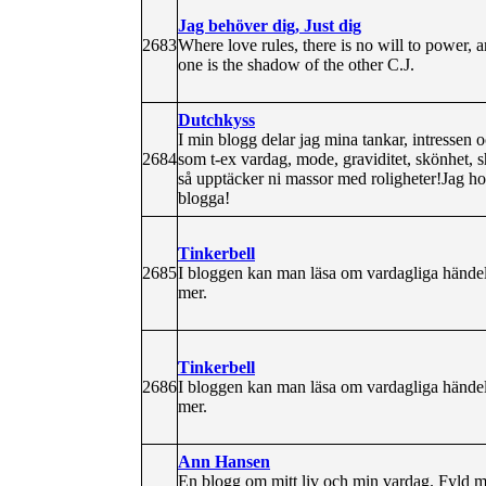
Jag behöver dig, Just dig
2683
Where love rules, there is no will to power,
one is the shadow of the other C.J.
Dutchkyss
I min blogg delar jag mina tankar, intressen 
2684
som t-ex vardag, mode, graviditet, skönhet,
så upptäcker ni massor med roligheter!Jag ho
blogga!
Tinkerbell
2685
I bloggen kan man läsa om vardagliga hände
mer.
Tinkerbell
2686
I bloggen kan man läsa om vardagliga hände
mer.
Ann Hansen
En blogg om mitt liv och min vardag. Fyld med