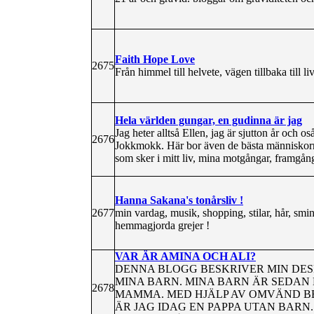
Faith Hope Love
2675
Från himmel till helvete, vägen tillbaka till liv
Hela världen gungar, en gudinna är jag
Jag heter alltså Ellen, jag är sjutton år och os
2676
Jokkmokk. Här bor även de bästa människorn
som sker i mitt liv, mina motgångar, framgång
Hanna Sakana's tonårsliv !
2677
min vardag, musik, shopping, stilar, hår, smi
hemmagjorda grejer !
VAR ÄR AMINA OCH ALI?
DENNA BLOGG BESKRIVER MIN DESP
MINA BARN. MINA BARN ÄR SEDAN 
2678
MAMMA. MED HJÄLP AV OMVÄND B
ÄR JAG IDAG EN PAPPA UTAN BARN