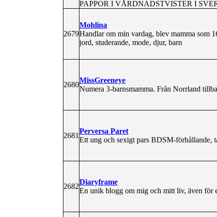
PAPPOR I VÅRDNADSTVISTER I SVER
Mohlina
2679
Handlar om min vardag, blev mamma som 16å
jord, studerande, mode, djur, barn
MissGreeneye
2680
Numera 3-barnsmamma. Från Norrland tillbak
Perversa Paret
2681
Ett ung och sexigt pars BDSM-förhållande, t
Diaryframe
2682
En unik blogg om mig och mitt liv, även för er