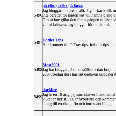
på riktigt eller på låtsas
Jag bloggar om presic allt. Jag älskar kritik
5496
inte berättat för någon jag vill hamna bland d
Om ni inte gillar den första gången ni läser s
vill ni kritisera. Jag bloggar för det är kul.
Eddies Tips
5497
Här kommer du få Trav tips, fotbolls tips, spe
Most2001
5498
Jag har bloggat på olika ställen sedan borjan 
2007. Sedan dess har jag dagligen uppdatera
darkbee
Jag är en 18 årig tjej som skriver bland ann
5499
vilket är florist. Jag är nybörjare och komm
blogg till en riktigt fin och intressant blogg.