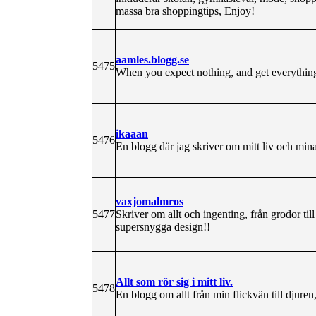
massa bra shoppingtips, Enjoy!
aamles.blogg.se
5475
When you expect nothing, and get everything,
ikaaan
5476
En blogg där jag skriver om mitt liv och mina
vaxjomalmros
5477
Skriver om allt och ingenting, från grodor til
supersnygga design!!
Allt som rör sig i mitt liv.
5478
En blogg om allt från min flickvän till djur