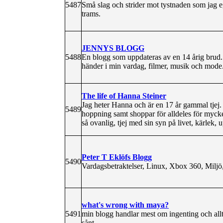
5487
Små slag och strider mot tystnaden som jag eg
trams.
JENNYS BLOGG
5488
En blogg som uppdateras av en 14 årig brud. I
händer i min vardag, filmer, musik och mode
The life of Hanna Steiner
Jag heter Hanna och är en 17 år gammal tjej.
5489
hoppning samt shoppar för alldeles för mycke
så ovanlig, tjej med sin syn på livet, kärlek,
Peter T Eklöfs Blogg
5490
Vardagsbetraktelser, Linux, Xbox 360, Miljö,
what's wrong with maya?
5491
min blogg handlar mest om ingenting och all
sånt.