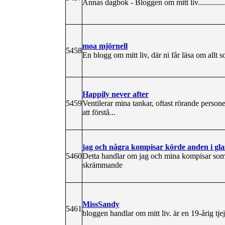
Annas dagbok - Bloggen om mitt liv...................
moa mjörnell
5458
En blogg om mitt liv, där ni får läsa om allt
Happily never after
5459
Ventilerar mina tankar, oftast rörande person
att förstå...
jag och några kompisar körde anden i glas
5460
Detta handlar om jag och mina kompisar som k
skrämmande
MissSandy
5461
bloggen handlar om mitt liv. är en 19-årig tj