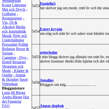
Webbdesign
DaniellaS
Konst
Litteratur
5453
här skriver jag om mode, mitt liv och lite ann
Mat och Dryck
-
Grillning
-
Restauranger
-
Vin, Öl &
Alkohol
Media
Esters krypin
5454
och Journalistik
om mig och mitt liv och saker som händer ru
Musik
Nöje och
Underhållning
Personligt
Politik
Religion
Resor &
setterholm
Turism
-
5455
i min blogg skriver jag allmänt om mitt liv, 
Camping
- Flyg
-
skriver kommer direkt ifrån hjärtat och det vi
Hotell
Resurser
Shopping och
Mode
- Kläder &
Outfits
- Smink
& Skönhet
Sport
Jonalius
5456
Vetenskap
Bloggen om mig........................... ...
Bloggmästare
Lägg till Blogg
Ändra Blogg
Hur
det Fungerar
Annas dagbok
FAQ
5457