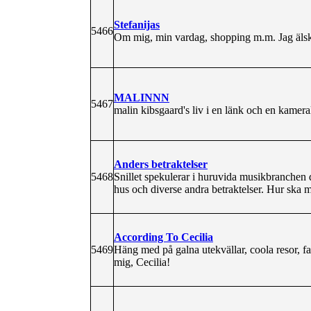
Stefanijas
5466
Om mig, min vardag, shopping m.m. Jag älskar 
MALINNN
5467
malin kibsgaard's liv i en länk och en kamera
Anders betraktelser
5468
Snillet spekulerar i huruvida musikbranchen dö
hus och diverse andra betraktelser. Hur ska m
According To Cecilia
5469
Häng med på galna utekvällar, coola resor, f
mig, Cecilia!