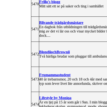
Frillo's blogg
5470
Mitt sätt ett se på saker och ting i samhället
Blivande trädgårdsmästare
En dagbok från utbildningen till trädgårdsmä
5471
mig av det vi lär oss och visar mycket bilder
dock....
BlondiiochBrownii
5472
Två härliga brudar som pluggar till ambulans
Frumammastudent
5473
40 år trebarnsmor, 20 och 18 och 4år med sa
typ som lever livet lite annorlunda, skriver
Lifestyle by Moniqa
Är en tjej på 15 år som går i 9an. I min blogg
5474
inkluderar skolan, gymnasieval, mode, shoppi