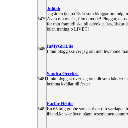
Julitah
Jag är en tjej på 18 år som bloggar om mig, mi
5479
Även om musik, film o mode! Pluggar, dansa
för min framtid! ska bli advokat.. jag älskar
bilar, träning o LIVET!
InMyGirlLife
5480
I min blogg skriver jag om mitt liv, mode 
Sandra Orrebro
5481
I min blogg skriver jag om allt som händer i m
hemma kvällar till fester.
Farfar Hebbe
5482
En 65 årig gubbe som skriver om vardagen,bå
ibland,kanske även några reseminnen,country