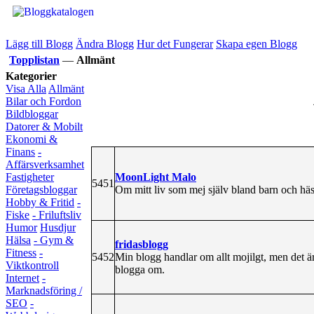
Lägg till Blogg
Ändra Blogg
Hur det Fungerar
Skapa egen Blogg
Topplistan
—
Allmänt
Kategorier
Visa Alla
Allmänt
Bilar och Fordon
Bildbloggar
Datorer & Mobilt
Ekonomi &
Finans
-
Affärsverksamhet
MoonLight Malo
Fastigheter
5451
Om mitt liv som mej själv bland barn och häst
Företagsbloggar
Hobby & Fritid
-
Fiske
- Friluftsliv
Humor
Husdjur
Hälsa
- Gym &
fridasblogg
Fitness
-
5452
Min blogg handlar om allt mojilgt, men det är
Viktkontroll
blogga om.
Internet
-
Marknadsföring /
SEO
-