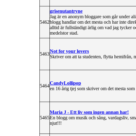
grisenutantryne
Jag är en anonym bloggare som går under ali
5462
blogg handlar om det mesta och har inte dire
alltid är fullständigt ärlig om vad jag tycker 
medelstor stad.
Not for your lovers
5463
Skriver om att ta studenten, flytta hemifrån, m
CandyLollipop
5464
en 16 årig tjej som skriver om det mesta so
Maria J - Ett liv som ingen annan har!
5465
En blogg om musik och sång, vardagsliv, sm
njut!!!