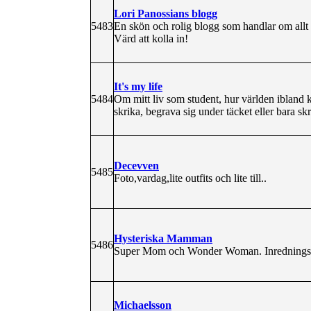
Lori Panossians blogg
5483
En skön och rolig blogg som handlar om allt m
Värd att kolla in!
It's my life
5484
Om mitt liv som student, hur världen ibland 
skrika, begrava sig under täcket eller bara sk
Decevven
5485
Foto,vardag,lite outfits och lite till..
Hysteriska Mamman
5486
Super Mom och Wonder Woman. Inredningsga
Michaelsson