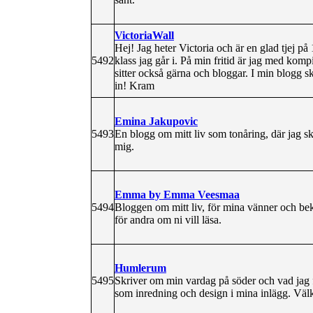
VictoriaWall
Hej! Jag heter Victoria och är en glad tjej på
5492
klass jag går i. På min fritid är jag med kom
sitter också gärna och bloggar. I min blogg s
in! Kram
Emina Jakupovic
5493
En blogg om mitt liv som tonåring, där jag 
mig.
Emma by Emma Veesmaa
5494
Bloggen om mitt liv, för mina vänner och bek
för andra om ni vill läsa.
Humlerum
5495
Skriver om min vardag på söder och vad jag 
som inredning och design i mina inlägg. V