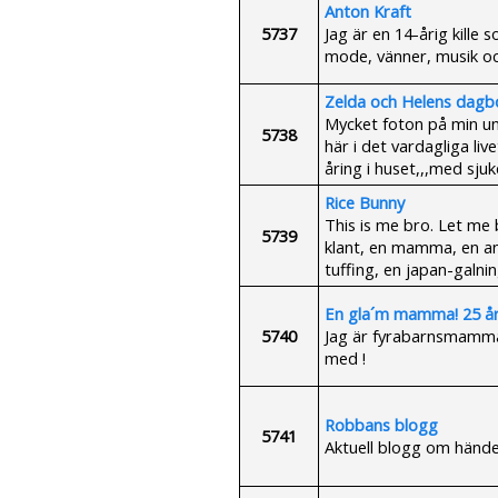
Anton Kraft
5737
Jag är en 14-årig kille
mode, vänner, musik o
Zelda och Helens dagb
Mycket foton på min und
5738
här i det vardagliga liv
åring i huset,,,med sju
Rice Bunny
This is me bro. Let me 
5739
klant, en mamma, en an
tuffing, en japan-galn
En gla´m mamma! 25 år
5740
Jag är fyrabarnsmamma 
med !
Robbans blogg
5741
Aktuell blogg om händel