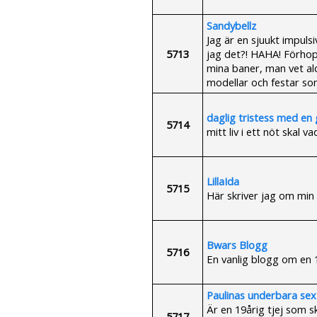
Sandybellz
Jag är en sjuukt impulsiv 
5713
jag det?! HAHA! Förhop
mina baner, man vet ald
modellar och festar som
daglig tristess med en 
5714
mitt liv i ett nöt skal
LillaIda
5715
Här skriver jag om min v
Bwars Blogg
5716
En vanlig blogg om en 1
Paulinas underbara sex
Är en 19årig tjej som sk
5717