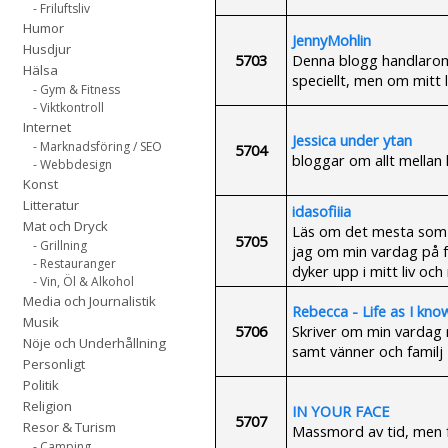
- Friluftsliv
Humor
JennyMohlin
Husdjur
5703
Denna blogg handlarom 
Hälsa
speciellt, men om mitt l
- Gym & Fitness
- Viktkontroll
Internet
Jessica under ytan
- Marknadsföring / SEO
5704
bloggar om allt mellan
- Webbdesign
Konst
Litteratur
idasofiiia
Mat och Dryck
Läs om det mesta som ry
5705
- Grillning
jag om min vardag på f
- Restauranger
dyker upp i mitt liv och
- Vin, Öl & Alkohol
Media och Journalistik
Rebecca - Life as I know
Musik
5706
Skriver om min vardag
Nöje och Underhållning
samt vänner och familj
Personligt
Politik
Religion
IN YOUR FACE
5707
Resor & Turism
Massmord av tid, men f
- Camping