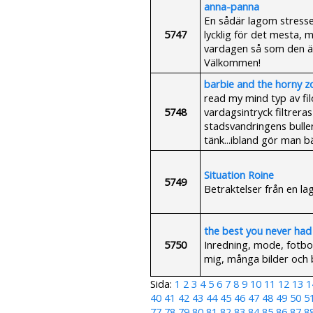
anna-panna
En sådär lagom stresse
5747
lycklig för det mesta,
vardagen så som den är
Välkommen!
barbie and the horny 
read my mind typ av filo
5748
vardagsintryck filtrer
stadsvandringens bulle
tänk...ibland gör man bä
Situation Roine
5749
Betraktelser från en la
the best you never had
5750
Inredning, mode, fotbol
mig, många bilder och 
Sida:
1
2
3
4
5
6
7
8
9
10
11
12
13
1
40
41
42
43
44
45
46
47
48
49
50
5
77
78
79
80
81
82
83
84
85
86
87
8