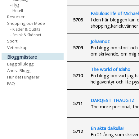
- Flyg
- Hotell
Fabulous life of Michae
Resurser
5708
I den här bloggen kan d
Shopping och Mode
shopping,kärlek,vänner,
- Kläder & Outfits
- Smink & Skönhet
Johannoz
Sport
5709
En blogg om stort och 
Vetenskap
om skrivande, om mig 
Bloggmästare
Lägg till Blogg
The world of Idaho
Ändra Blogg
5710
En blogg om vad jag ha
Hur det Fungerar
helgäventyr och lite pys
FAQ
DARQEST THAUGTZ
5711
The more personal, the
En äkta dalkulla!
5712
En 21 åring som skriver