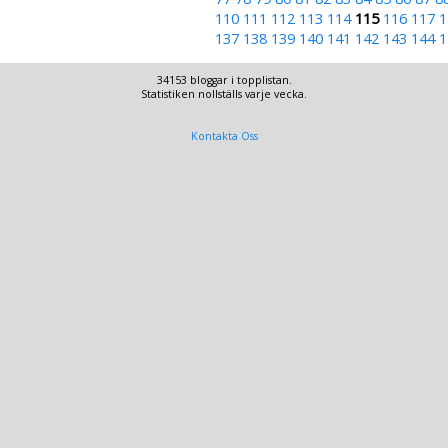
110
111
112
113
114
115
116
117
1
137
138
139
140
141
142
143
144
1
34153 bloggar i topplistan.
Statistiken nollställs varje vecka.
Kontakta Oss