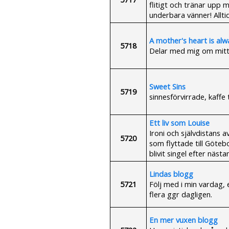
flitigt och tränar upp 
underbara vänner! Alltid
A mother's heart is alwa
5718
Delar med mig om mitt
Sweet Sins
5719
sinnesförvirrade, kaffe
Ett liv som Louise
Ironi och självdistans 
5720
som flyttade till Göteb
blivit singel efter nästan
Lindas blogg
5721
Följ med i min vardag, 
flera ggr dagligen.
En mer vuxen blogg