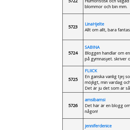
5722
Humoristisk och vågad s
blommor och bin mm.
LinaHjelte
5723
Allt om allt, bara fanta
SABINA
5724
Bloggen handlar om en 
på gymnasyet. skriver 
FLIICK
En ganska vanlig tjej so
5725
möjligt, min vardag och
Det är ju det som är så
amsibamsi
5726
Det här är en blogg om
någon!
jenniferdenice