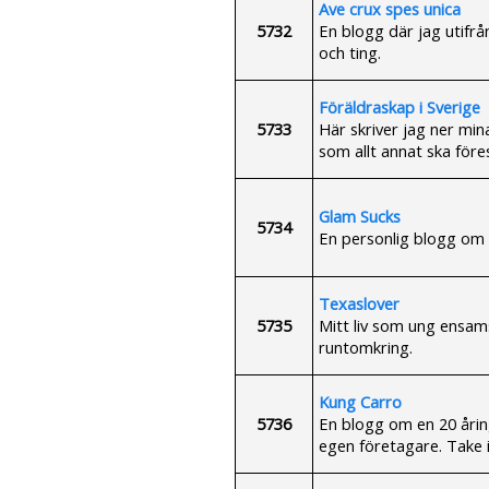
Ave crux spes unica
5732
En blogg där jag utifrån
och ting.
Föräldraskap i Sverige
5733
Här skriver jag ner mina
som allt annat ska föres
Glam Sucks
5734
En personlig blogg om 
Texaslover
5735
Mitt liv som ung ensams
runtomkring.
Kung Carro
5736
En blogg om en 20 årin
egen företagare. Take it