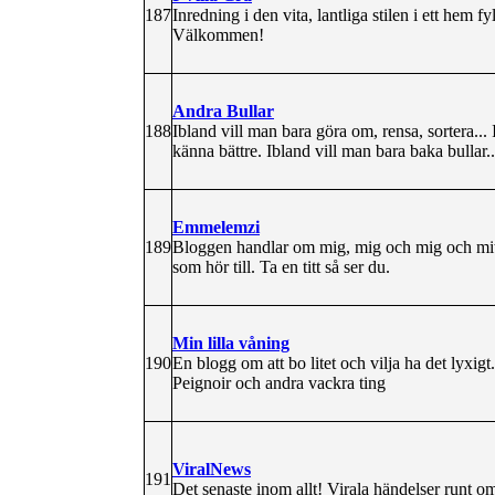
187
Inredning i den vita, lantliga stilen i ett hem 
Välkommen!
Andra Bullar
188
Ibland vill man bara göra om, rensa, sortera... 
känna bättre. Ibland vill man bara baka bullar..
Emmelemzi
189
Bloggen handlar om mig, mig och mig och mitt 
som hör till. Ta en titt så ser du.
Min lilla våning
190
En blogg om att bo litet och vilja ha det lyxi
Peignoir och andra vackra ting
ViralNews
191
Det senaste inom allt! Virala händelser runt om