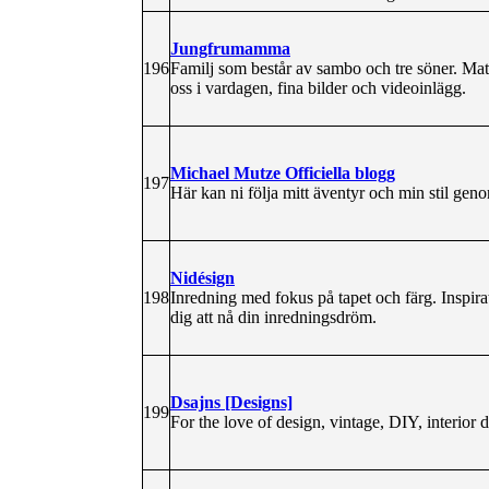
Jungfrumamma
196
Familj som består av sambo och tre söner. Matl
oss i vardagen, fina bilder och videoinlägg.
Michael Mutze Officiella blogg
197
Här kan ni följa mitt äventyr och min stil gen
Nidésign
198
Inredning med fokus på tapet och färg. Inspira
dig att nå din inredningsdröm.
Dsajns [Designs]
199
For the love of design, vintage, DIY, interior 