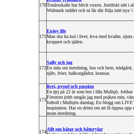
170
Tonårsskalle har blivit vuxen. Juridiskt sätt i a
Widmark istället och ni får där följa mitt nya \\
Enjoy life
171
Man ska ha kul i livet, leva med kvalite, njut
kroppen och själen.
Sally och jag
172
En sida om inredning, hus och hem, trädgård, vä
själv, fröer, balkonglådor, kransar.
livet, pyssel och passion
En tjej på 22 år som bor i lilla Mullsjö. Jobba
Förutom jobb umgås jag med pojken min, vänner
173
fotboll i Mullsjös damlag. En blogg om LIVE
inspiration. Har en dröm om att få öppna upp e
inom inredning.
Allt om båtar och båtprylar
174