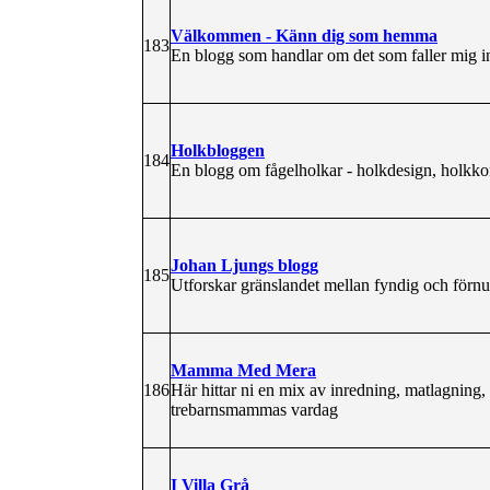
Välkommen - Känn dig som hemma
183
En blogg som handlar om det som faller mig i
Holkbloggen
184
En blogg om fågelholkar - holkdesign, holkkons
Johan Ljungs blogg
185
Utforskar gränslandet mellan fyndig och förnu
Mamma Med Mera
186
Här hittar ni en mix av inredning, matlagnin
trebarnsmammas vardag
I Villa Grå