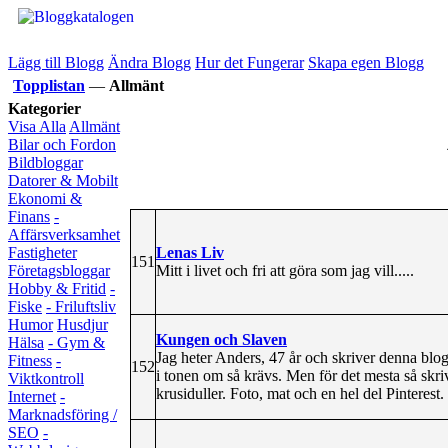
Lägg till Blogg
Ändra Blogg
Hur det Fungerar
Skapa egen Blogg
Topplistan
—
Allmänt
Kategorier
Visa Alla
Allmänt
Bilar och Fordon
Bildbloggar
Datorer & Mobilt
Ekonomi &
Finans
-
Affärsverksamhet
Lenas Liv
Fastigheter
151
Mitt i livet och fri att göra som jag vill.....
Företagsbloggar
Hobby & Fritid
-
Fiske
- Friluftsliv
Humor
Husdjur
Kungen och Slaven
Hälsa
- Gym &
Jag heter Anders, 47 år och skriver denna blog
Fitness
-
152
i tonen om så krävs. Men för det mesta så skr
Viktkontroll
krusiduller. Foto, mat och en hel del Pinterest.
Internet
-
Marknadsföring /
SEO
-