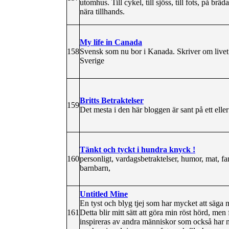
utomhus. Till cykel, till sjöss, till fots, på b
nära tillhands.
My life in Canada
158
Svensk som nu bor i Kanada. Skriver om livet i 
Sverige
Britts Betraktelser
159
Det mesta i den här bloggen är sant på ett elle
Tänkt och tyckt i hundra knyck !
160
personligt, vardagsbetraktelser, humor, mat, fami
barnbarn,
Untitled Mine
En tyst och blyg tjej som har mycket att säga me
161
Detta blir mitt sätt att göra min röst hörd, men
inspireras av andra människor som också har nå