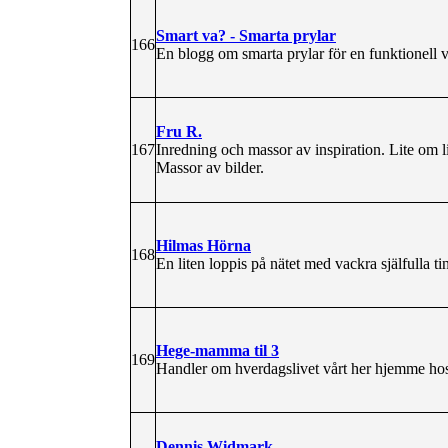
Smart va? - Smarta prylar
166
En blogg om smarta prylar för en funktionell 
Fru R.
167
Inredning och massor av inspiration. Lite om 
Massor av bilder.
Hilmas Hörna
168
En liten loppis på nätet med vackra själfulla ti
Hege-mamma til 3
169
Handler om hverdagslivet vårt her hjemme hos
Dennis Widmark