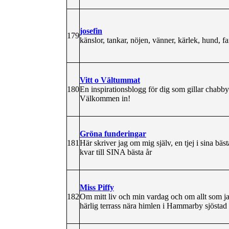
josefin
179
känslor, tankar, nöjen, vänner, kärlek, hund, fa
Vitt o Vältummat
180
En inspirationsblogg för dig som gillar chabby 
Välkommen in!
Gröna funderingar
181
Här skriver jag om mig själv, en tjej i sina bäs
kvar till SINA bästa år
Miss Piffy
182
Om mitt liv och min vardag och om allt som jag
härlig terrass nära himlen i Hammarby sjöstad