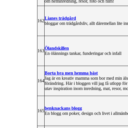
om heminredning, resor, foto och film!
Lianes trädgård
162
bloggar om trädgårdsliv, allt däremellan lite i
Ölandskillen
163
En ölännings tankar, funderingar och infall
Borta bra men hemma bäst
Jag är en kreativ mamma som bor med min älska
164
förändring. Här i bloggen vill jag få utlopp f
utav inspiration inom inredning, mat, resor, m
benknackans blogg
165
En blogg om poker, design och livet i allmänh