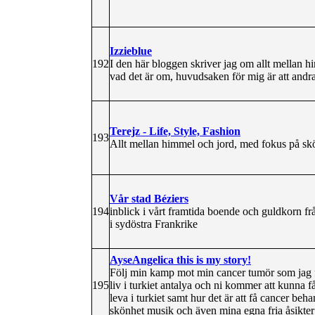
Izzieblue
192
I den här bloggen skriver jag om allt mellan hi
vad det är om, huvudsaken för mig är att andra
Terejz - Life, Style, Fashion
193
Allt mellan himmel och jord, med fokus på sk
Vår stad Béziers
194
inblick i vårt framtida boende och guldkorn f
i sydöstra Frankrike
AyseAngelica this is my story!
Följ min kamp mot min cancer tumör som jag fic
195
liv i turkiet antalya och ni kommer att kunna f
leva i turkiet samt hur det är att få cancer b
skönhet musik och även mina egna fria åsikter