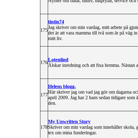
Nyhter om båtar, båtliv, båtprylar, service oc
tintin74
Jag skriver om min vardag, mitt arbete på gjuter
175
det är att vara mamma till två som är på väg in
mitt liv.
Lotenlind
176
Älskar inredning och att fixa hemma. Nästan a
Helens blogg.
Här skriver jag om vad jag gör om dagarna oc
177
april 2009. Jag har 2 barn sedan tidigare som ä
den.
My Unwritten Story
178
Skriver om min vardag som innehåller skola, g
tex om mina funderingar.