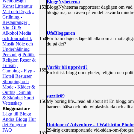
Webbdesign
BloggNyheterna
Konst
Litteratur
153
BloggNyheterna rapporterar dagligen om vad s
Mat och Dryck
-
bloggarna, och även på en del läsvärda mindr
Grillning
-
Restauranger
-
Vin, Öl &
UfoBloggaren
Alkohol
Media
154
För fram dagens läge till alla som är mottagliga
och Journalistik
du på det?
Musik
Nöje och
Underhållning
Personligt
Politik
Religion
Resor &
Turism
-
Varför bli upprörd?
155
Camping
- Flyg
-
En kritisk blogg om nyheter, religion och politi
Hotell
Resurser
Shopping och
Mode
- Kläder &
Outfits
- Smink
suzziie69
& Skönhet
Sport
156
My boring life...read all about it! En blogg o
Vetenskap
barnens hälsa och min wiplashskada och allt 
Bloggmästare
Lägg till Blogg
Ändra Blogg
Hur
Outdoor n' Adventure - J Wallström Phot
det Fungerar
29-årig extremsportande vid-sidan-om-fotograf
FAQ
157