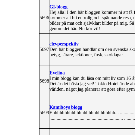
GI-blogg
Hej alla! I den här bloggen kommer ni att f
5696
kommer att bli en rolig och spännande resa, 
bilder på mat och självklart bilder på mig. Så
genom det här. Nu kör vi!!
elevperspektiv
5697
Den här bloggen handlar om den svenska skol
betyg, lärare, lektioner, fusk, skoldagar...
Evelina
I min blogg kan du läsa om mitt liv som 16-år
5698
Det är det bästa jag vet! Tokio Hotel är de ab
världen, något jag planerar att göra efter gym
Kamiboys blogg
5699
Ehhhhhhhhhhhhhhhhhhhhhhhhhh... ...........................
.............................. .............................. .........