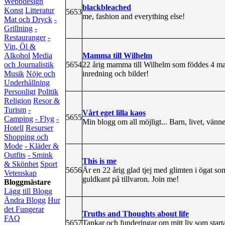
Webbdesign
blackbleached
Konst
Litteratur
5653
me, fashion and everything else!
Mat och Dryck
-
Grillning
-
Restauranger
-
Vin, Öl &
Mamma till Wilhelm
Alkohol
Media
5654
22 årig mamma till Wilhelm som föddes 4 m
och Journalistik
inredning och bilder!
Musik
Nöje och
Underhållning
Personligt
Politik
Religion
Resor &
Turism
-
Vårt eget lilla kaos
5655
Camping
- Flyg
-
Min blogg om all möjligt... Barn, livet, vän
Hotell
Resurser
Shopping och
Mode
- Kläder &
Outfits
- Smink
This is me
& Skönhet
Sport
5656
Är en 22 årig glad tjej med glimten i ögat so
Vetenskap
guldkant på tillvaron. Join me!
Bloggmästare
Lägg till Blogg
Ändra Blogg
Hur
det Fungerar
Truths and Thoughts about life
FAQ
5657
Tankar och funderingar om mitt liv som start