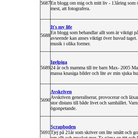
5687
En blogg om mig och mitt liv - 13åring som s
mest, att fotografera.
It's my life
En blogg som behandlar allt som är viktigt på 
5688
avseende kan anses viktigt över huvud taget.
musik i olika former.
Igelpiga
5689
24 år och mamma till tre barn Max- 2005 Mar
massa knasiga bilder och lite av min sjuka h
Avskriven
Avskriven generaliserar, provocerar och läxa
5690
stor distans till både livet och samhället. Var
ögonpetande.
Scrapboden
5691
Tjej på 21år som skriver om lite smått och got
om allt och mycket mer. Ta gärna en titt och l