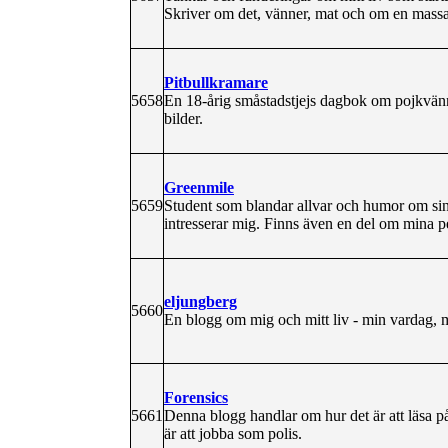
Skriver om det, vänner, mat och om en massa
Pitbullkramare
5658
En 18-årig småstadstjejs dagbok om pojkvänn
bilder.
Greenmile
5659
Student som blandar allvar och humor om sina
intresserar mig. Finns även en del om mina 
eljungberg
5660
En blogg om mig och mitt liv - min vardag, 
Forensics
5661
Denna blogg handlar om hur det är att läsa p
är att jobba som polis.