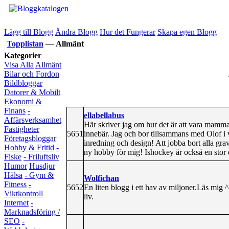
Lägg till Blogg
Ändra Blogg
Hur det Fungerar
Skapa egen Blogg
Topplistan
—
Allmänt
Kategorier
Visa Alla
Allmänt
Bilar och Fordon
Bildbloggar
Datorer & Mobilt
Ekonomi &
Finans
-
ellabellabus
Affärsverksamhet
Här skriver jag om hur det är att vara mamma t
Fastigheter
5651
innebär. Jag och bor tillsammans med Olof i 
Företagsbloggar
inredning och design! Att jobba bort alla grav
Hobby & Fritid
-
ny hobby för mig! Ishockey är också en stor d
Fiske
- Friluftsliv
Humor
Husdjur
Hälsa
- Gym &
Wolfichan
Fitness
-
5652
En liten blogg i ett hav av miljoner.Läs mi
Viktkontroll
liv.
Internet
-
Marknadsföring /
SEO
-