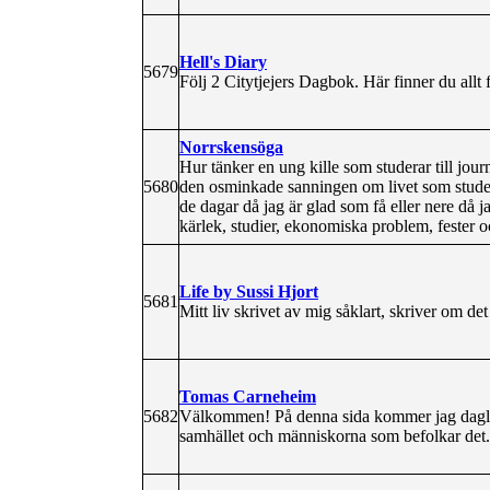
Hell's Diary
5679
Följ 2 Citytjejers Dagbok. Här finner du allt f
Norrskensöga
Hur tänker en ung kille som studerar till jou
5680
den osminkade sanningen om livet som studen
de dagar då jag är glad som få eller nere då ja
kärlek, studier, ekonomiska problem, fester och
Life by Sussi Hjort
5681
Mitt liv skrivet av mig såklart, skriver om d
Tomas Carneheim
5682
Välkommen! På denna sida kommer jag daglige
samhället och människorna som befolkar det.