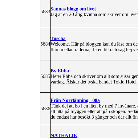
Sannas blogg om livet
5683
Jag är en 20 årig kvinna som skriver om livet
Tuscha
5684
Welcome. Här på bloggen kan du läsa om detg
flum mellan raderna, Ta en titt och säg hej ve
By Ebba
5685
Heter Ebba och skriver om allt som susar ge
vardag. Älskar det tyska bandet Tokio Hotel 
Från Norrlänning - 08a
Tänk dej att bo i en liten by med 7 invånare, 4
5686
att titta på myggen eller att gå i skogen. Sed
du endast har besökt 3 gånger och där allt finn
NATHALIE