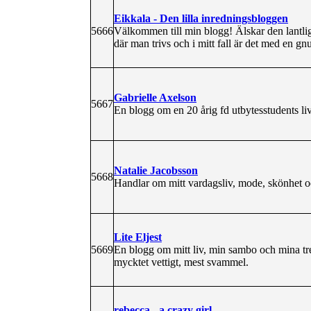
Eikkala - Den lilla inredningsbloggen
5666
Välkommen till min blogg! Älskar den lantliga
där man trivs och i mitt fall är det med en gnut
Gabrielle Axelson
5667
En blogg om en 20 årig fd utbytesstudents liv
Natalie Jacobsson
5668
Handlar om mitt vardagsliv, mode, skönhet o
Lite Eljest
5669
En blogg om mitt liv, min sambo och mina tre
mycktet vettigt, mest svammel.
rebecca - a crazy girl