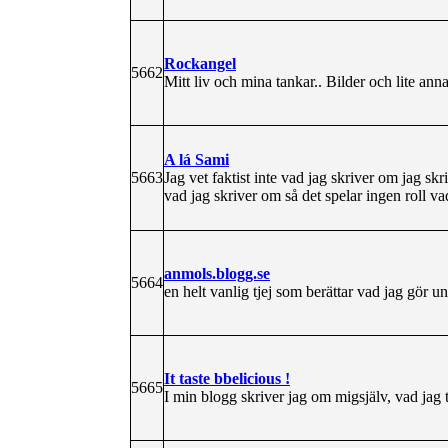
Rockangel
5662
Mitt liv och mina tankar.. Bilder och lite anna
A lá Sami
5663
Jag vet faktist inte vad jag skriver om jag skr
vad jag skriver om så det spelar ingen roll va
anmols.blogg.se
5664
en helt vanlig tjej som berättar vad jag gör
It taste bbelicious !
5665
I min blogg skriver jag om migsjälv, vad ja