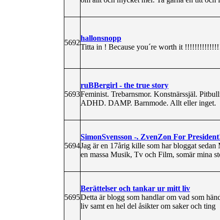
hallonsnopp
5692
Titta in ! Because you´re worth it !!!!!!!!!!!!!!!
ruBBergirl - the true story
5693
Feminist. Trebarnsmor. Konstnärssjäl. Pitbull
ADHD. DAMP. Barnmode. Allt eller inget.
SimonSvensson -. ZvenZon For President
5694
Jag är en 17årig kille som har bloggat sedan
en massa Musik, Tv och Film, somär mina sto
Berättelser och tankar ur mitt liv
5695
Detta är blogg som handlar om vad som händer
liv samt en hel del åsikter om saker och ting