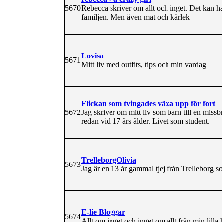
5670
Rebecca skriver om allt och inget. Det kan h
familjen. Men även mat och kärlek
Lovisa
5671
Mitt liv med outfits, tips och min vardag
Flickan som tvingades växa upp för fort
5672
Jag skriver om mitt liv som barn till en missbru
redan vid 17 års ålder. Livet som student.
TrelleborgOlivia
5673
Jag är en 13 år gammal tjej från Trelleborg
E-lie Bloggar
5674
Allt om inget och inget om allt från min lilla