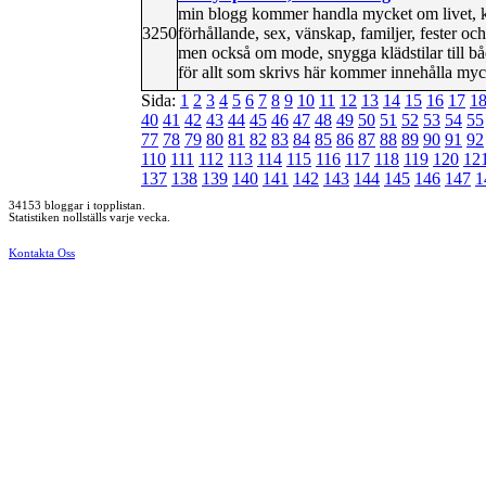
min blogg kommer handla mycket om livet, k
3250
förhållande, sex, vänskap, familjer, fester o
men också om mode, snygga klädstilar till både
för allt som skrivs här kommer innehålla myc
Sida:
1
2
3
4
5
6
7
8
9
10
11
12
13
14
15
16
17
1
40
41
42
43
44
45
46
47
48
49
50
51
52
53
54
55
77
78
79
80
81
82
83
84
85
86
87
88
89
90
91
92
110
111
112
113
114
115
116
117
118
119
120
12
137
138
139
140
141
142
143
144
145
146
147
1
34153 bloggar i topplistan.
Statistiken nollställs varje vecka.
Kontakta Oss