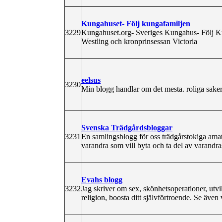
Kungahuset- Följ kungafamiljen
3229
Kungahuset.org- Sveriges Kungahus- Följ Ku
Westling och kronprinsessan Victoria
eelsus
3230
Min blogg handlar om det mesta. roliga sake
Svenska Trädgårdsbloggar
3231
En samlingsblogg för oss trädgårstokiga amat
varandra som vill byta och ta del av varandras
Evahs blogg
3232
Jag skriver om sex, skönhetsoperationer, utv
religion, boosta ditt självförtroende. Se äve