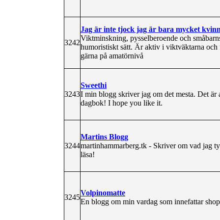
Jag är inte tjock jag är bara mycket kvin
Viktminskning, pysselberoende och småbarns
3242
humoristiskt sätt. Är aktiv i viktväktarna och
gärna på amatörnivå
Sweethi
3243
I min blogg skriver jag om det mesta. Det är 
dagbok! I hope you like it.
Martins Blogg
3244
martinhammarberg.tk - Skriver om vad jag tycke
läsa!
Volpinomatte
3245
En blogg om min vardag som innefattar shopp