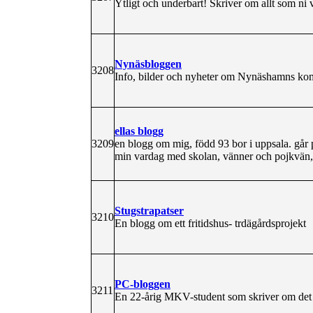
Ytligt och underbart! Skriver om allt som ni vil
Nynäsbloggen
3208
Info, bilder och nyheter om Nynäshamns k
ellas blogg
3209
en blogg om mig, född 93 bor i uppsala. går 
min vardag med skolan, vänner och pojkvän, 
Stugstrapatser
3210
En blogg om ett fritidshus- trdägårdsprojekt
PC-bloggen
3211
En 22-årig MKV-student som skriver om det 