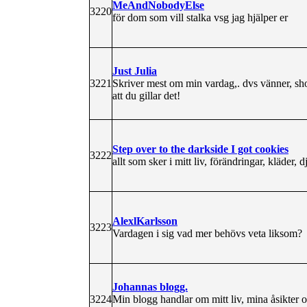
MeAndNobodyElse
3220
för dom som vill stalka vsg jag hjälper er
Just Julia
3221
Skriver mest om min vardag,. dvs vänner, sho
att du gillar det!
Step over to the darkside I got cookies
3222
allt som sker i mitt liv, förändringar, kläder, 
AlexlKarlsson
3223
Vardagen i sig vad mer behövs veta liksom?
Johannas blogg.
3224
Min blogg handlar om mitt liv, mina åsikter 