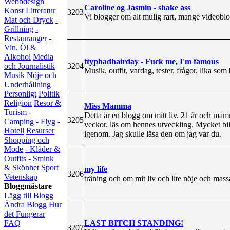
Webbdesign
Caroline og Jasmin - shake ass
Konst
Litteratur
3203
Vi blogger om alt mulig rart, mange videoblo
Mat och Dryck
-
Grillning
-
Restauranger
-
Vin, Öl &
Alkohol
Media
ttypbadhairday - Fuck me, I'm famous
3204
och Journalistik
Musik, outfit, vardag, tester, frågor, lika som
Musik
Nöje och
Underhållning
Personligt
Politik
Religion
Resor &
Miss Mamma
Turism
-
Detta är en blogg om mitt liv. 21 år och mam
3205
Camping
- Flyg
-
veckor. läs om hennes utveckling. Mycket bilde
Hotell
Resurser
igenom. Jag skulle läsa den om jag var du.
Shopping och
Mode
- Kläder &
Outfits
- Smink
& Skönhet
Sport
my life
3206
Vetenskap
träning och om mit liv och lite nöje och massa
Bloggmästare
Lägg till Blogg
Ändra Blogg
Hur
det Fungerar
LAST BITCH STANDING!
FAQ
3207