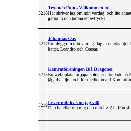
Text och Foto - Välkommen in!
3216
Här skriver jag om min vardag, och lite annat 
gärna in och lämna ett avtryck!
Johannas Oas
3217
En blogg om min vardag. Jag är en glad tjej 
katter, Leandro och Ceasar.
Kamratföreningen Blå Dragoner
3218
En webbplats för jägarsoldater utbildade på
jägarbataljon och för medlemmar i Kamratfö
Lever mitt liv som jag vill!
3219
Den handlar om mig och mitt liv. Allt från sho