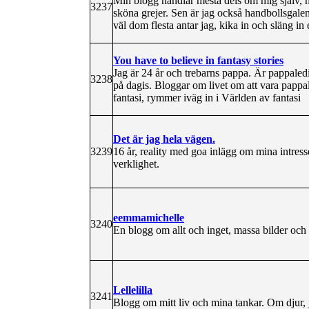
Min blogg handlar mesta dels om mig själv, mi
3237
sköna grejer. Sen är jag också handbollsgalen
väl dom flesta antar jag, kika in och släng i
You have to believe in fantasy stories
Jag är 24 år och trebarns pappa. Är pappaled
3238
på dagis. Bloggar om livet om att vara pappal
fantasi, rymmer iväg in i Världen av fantasi
Det är jag hela vägen.
3239
16 år, reality med goa inlägg om mina intress
verklighet.
eemmamichelle
3240
En blogg om allt och inget, massa bilder och a
Lellelilla
3241
Blogg om mitt liv och mina tankar. Om djur, j