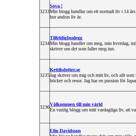
Sova !
3233
Min blogg handlar om ett normalt liv i 14 års 
hur andras liv är.
TilfeldigInnlegg
3234
Min blogg handler om meg, min hverdag, mine
skriver om det som faller meg inn.
Kettilsdotter.se
3235
Jag skriver om mig och mitt liv, och allt som
böcker och resor. Jag har en passion för Jap
Välkommen till min värld
3236
En vanlig blogg om mitt vardagliga liv, att 
Elin Davidsson