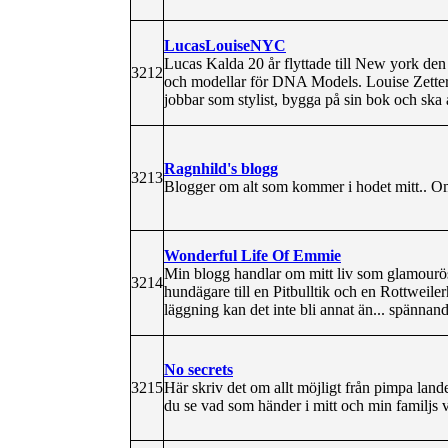
LucasLouiseNYC
Lucas Kalda 20 år flyttade till New york d
3212
och modellar för DNA Models. Louise Zetters
jobbar som stylist, bygga på sin bok och ska a
Ragnhild's blogg
3213
Blogger om alt som kommer i hodet mitt.. Om 
Wonderful Life Of Emmie
Min blogg handlar om mitt liv som glamourö
3214
hundägare till en Pitbulltik och en Rottweil
läggning kan det inte bli annat än... spännan
No secrets
3215
Här skriv det om allt möjligt från pimpa landet
du se vad som händer i mitt och min familjs 