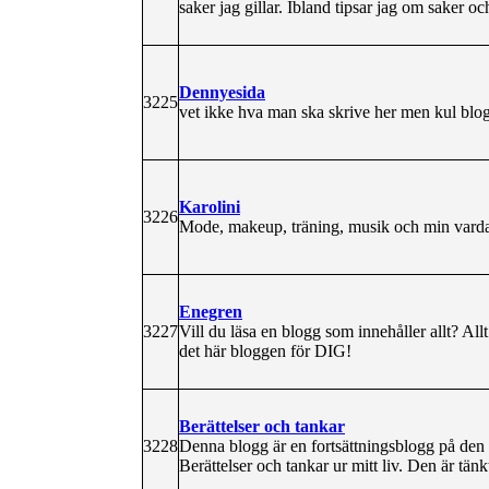
saker jag gillar. Ibland tipsar jag om saker oc
Dennyesida
3225
vet ikke hva man ska skrive her men kul blo
Karolini
3226
Mode, makeup, träning, musik och min vard
Enegren
3227
Vill du läsa en blogg som innehåller allt? Allt 
det här bloggen för DIG!
Berättelser och tankar
3228
Denna blogg är en fortsättningsblogg på de
Berättelser och tankar ur mitt liv. Den är tän