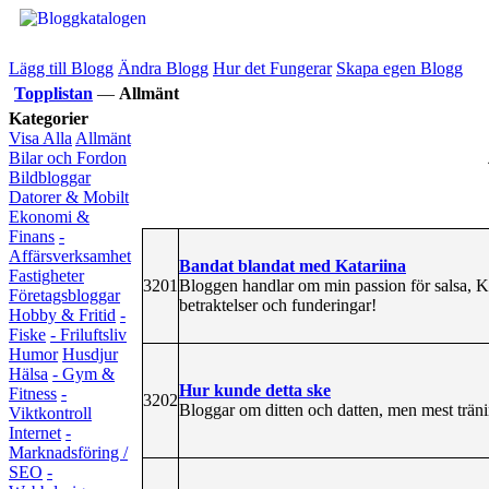
Lägg till Blogg
Ändra Blogg
Hur det Fungerar
Skapa egen Blogg
Topplistan
—
Allmänt
Kategorier
Visa Alla
Allmänt
Bilar och Fordon
Bildbloggar
Datorer & Mobilt
Ekonomi &
Finans
-
Affärsverksamhet
Bandat blandat med Katariina
Fastigheter
3201
Bloggen handlar om min passion för salsa, Ku
Företagsbloggar
betraktelser och funderingar!
Hobby & Fritid
-
Fiske
- Friluftsliv
Humor
Husdjur
Hälsa
- Gym &
Hur kunde detta ske
Fitness
-
3202
Bloggar om ditten och datten, men mest trä
Viktkontroll
Internet
-
Marknadsföring /
SEO
-