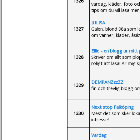
1326
vardag, kläder, foto oc
tips om du vill läsa m
JULISA
1327
Galen, blond 98a som lev
om vänner, kläder, åsikt
Ellie - en blogg ur mitt
1328
Skriver om allt som pl
roligt att läsa! Är mig sj
DEMPANZzzZZ
1329
fin och trevlig blogg om a
Next stop Falköping
1330
Mest det som sker lokal
intresse!
Vardag