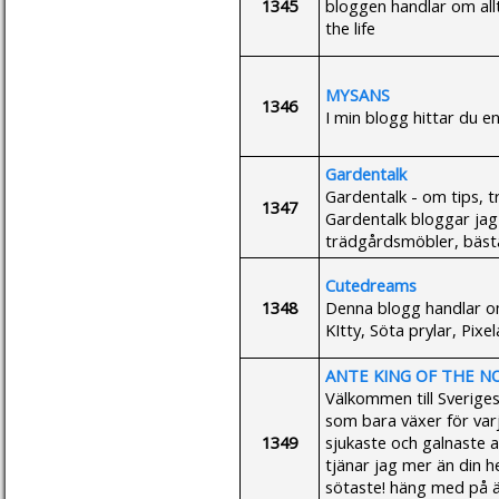
1345
bloggen handlar om allt 
the life
MYSANS
1346
I min blogg hittar du en
Gardentalk
Gardentalk - om tips, t
1347
Gardentalk bloggar jag
trädgårdsmöbler, bäst
Cutedreams
1348
Denna blogg handlar om
KItty, Söta prylar, Pixe
ANTE KING OF THE N
Välkommen till Sverige
som bara växer för varj
1349
sjukaste och galnaste 
tjänar jag mer än din h
sötaste! häng med på äv