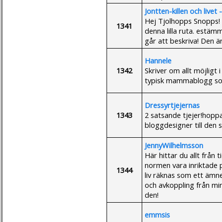
Jontten-killen och livet -
Hej Tjolhopps Snopps! S
1341
denna lilla ruta. estäm
går att beskriva! Den ä
Hannele
1342
Skriver om allt möjligt 
typisk mammablogg som
Dressyrtjejernas
1343
2 satsande tjejer!hoppa
bloggdesigner till den 
JennyWilhelmsson
Här hittar du allt från 
normen vara inriktade p
1344
liv räknas som ett ämn
och avkoppling från mi
den!
emmsis