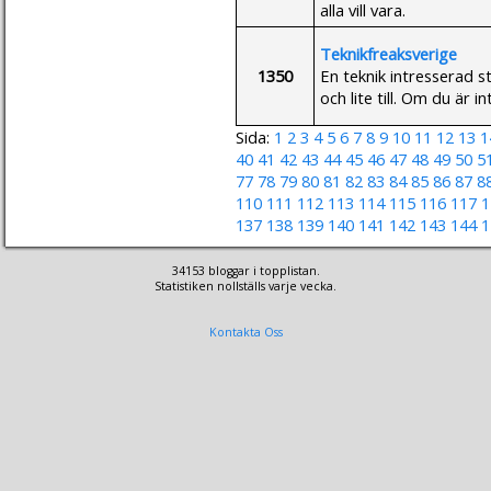
alla vill vara.
Teknikfreaksverige
1350
En teknik intresserad s
och lite till. Om du är 
Sida:
1
2
3
4
5
6
7
8
9
10
11
12
13
1
40
41
42
43
44
45
46
47
48
49
50
5
77
78
79
80
81
82
83
84
85
86
87
8
110
111
112
113
114
115
116
117
1
137
138
139
140
141
142
143
144
1
34153 bloggar i topplistan.
Statistiken nollställs varje vecka.
Kontakta Oss