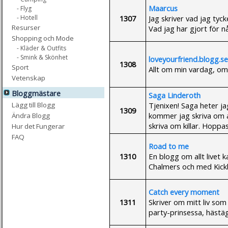
Maarcus
- Flyg
1307
Jag skriver vad jag tyck
- Hotell
Resurser
Vad jag har gjort för nå
Shopping och Mode
- Kläder & Outfits
- Smink & Skönhet
loveyourfriend.blogg.se
1308
Sport
Allt om min vardag, om j
Vetenskap
Bloggmästare
Saga Linderoth
Tjenixen! Saga heter ja
Lägg till Blogg
1309
kommer jag skriva om a
Ändra Blogg
skriva om killar. Hoppa
Hur det Fungerar
FAQ
Road to me
1310
En blogg om allt livet
Chalmers och med Kickb
Catch every moment
1311
Skriver om mitt liv som 
party-prinsessa, hästä