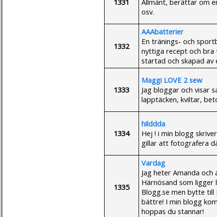
1331
Allmänt, berättar om en
osv.
AAAbatterier
En tränings- och sportb
1332
nyttiga recept och bra 
startad och skapad av 
Maggi LOVE 2 sew
1333
Jag bloggar och visar sa
lapptäcken, kviltar, be
hilddda
1334
Hej ! i min blogg skrive
gillar att fotografera d
Vardag
Jag heter Amanda och ä
Härnösand som ligger l
1335
Blogg.se men bytte til
bättre! I min blogg ko
hoppas du stannar!