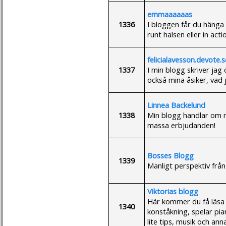
emmaaaaaas
1336
I bloggen får du häng
runt halsen eller in acti
felicialavesson.devote.s
1337
I min blogg skriver jag 
också mina åsiker, vad j
Linnea Backelund
1338
Min blogg handlar om mi
massa erbjudanden!
Bosses Blogg
1339
Manligt perspektiv frå
Viktorias blogg
Här kommer du få läsa
1340
konståkning, spelar pi
lite tips, musik och anna