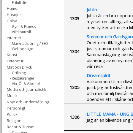
- Friluftsliv
Humor
Juhlia
Husdjur
Juhlia är en bra uppdat
1303
Hälsa
mycket om allting, allts
- Gym & Fitness
men tycker att ni ska k
- Viktkontroll
Stenmur och Gardsgar
Internet
Ödet och tillfällighete
- Marknadsföring / SEO
just stenmur och gärdsg
- Webbdesign
1304
Sammanslagning av två 
Konst
planering av en ny men
Litteratur
vår resa!
Mat och Dryck
- Grillning
Dreamspirit
- Restauranger
Välkommen till min livs
- Vin, Öl & Alkohol
1305
jord. Jag är friskvårdt
Media och Journalistik
och min familj består a
Musik
boenden ett i Skåne och
Nöje och Underhållning
Personligt
LITTLE MAMA - UNG 
Politik
1306
Jag är en blivande ung 
Religion
Resor & Turism
- Camping