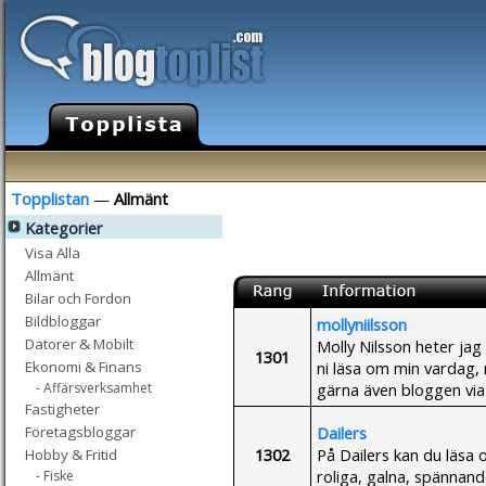
Topplistan
—
Allmänt
Kategorier
Visa Alla
Allmänt
Bilar och Fordon
Bildbloggar
mollyniilsson
Datorer & Mobilt
Molly Nilsson heter jag
1301
ni läsa om min vardag,
Ekonomi & Finans
gärna även bloggen via
- Affärsverksamhet
Fastigheter
Dailers
Företagsbloggar
1302
På Dailers kan du läsa 
Hobby & Fritid
roliga, galna, spännand
- Fiske