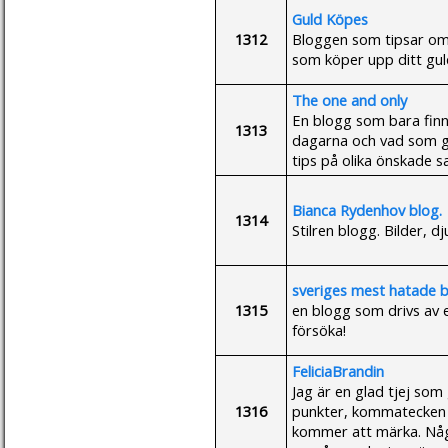
Guld Köpes
1312
Bloggen som tipsar om
som köper upp ditt gul
The one and only
En blogg som bara finns
1313
dagarna och vad som gö
tips på olika önskade s
Bianca Rydenhov blog.
1314
Stilren blogg. Bilder, dj
sveriges mest hatade 
1315
en blogg som drivs av 
försöka!
FeliciaBrandin
Jag är en glad tjej som
1316
punkter, kommatecken i
kommer att märka. Något