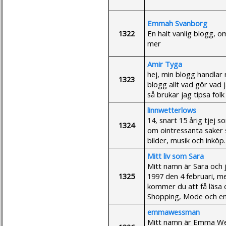
Emmah Svanborg
1322
En halt vanlig blogg,
mer
Amir Tyga
hej, min blogg handlar 
1323
blogg allt vad gör vad 
så brukar jag tipsa fol
linnwetterlows
14, snart 15 årig tjej s
1324
om ointressanta saker 
bilder, musik och inköp.
Mitt liv som Sara
Mitt namn är Sara och j
1325
1997 den 4 februari, men
kommer du att få läsa o
Shopping, Mode och en
emmawessman
Mitt namn är Emma Wes