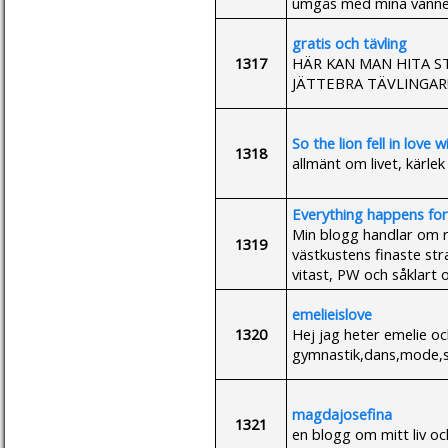
umgås med mina vänner,
gratis och tävling
1317
HÄR KAN MAN HITA S
JÄTTEBRA TÄVLINGAR
So the lion fell in love 
1318
allmänt om livet, kärle
Everything happens for
Min blogg handlar om r
1319
västkustens finaste str
vitast, PW och såklart o
emelieislove
1320
Hej jag heter emelie och
gymnastik,dans,mode,s
magdajosefina
1321
en blogg om mitt liv och