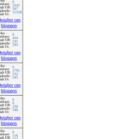
ika
0
sökare:
2541
talt UB:
267
gående:
11528
alt Ut:
etaljer om
bloggen
ika
0
sökare:
454
talt UB:
241
gående:
593
alt Ut:
etaljer om
bloggen
ika
0
sökare:
1791
talt UB:
232
gående:
545
alt Ut:
etaljer om
bloggen
ika
0
sökare:
0
talt UB:
230
gående:
546
alt Ut:
etaljer om
bloggen
ika
0
sökare:
116
talt UB: