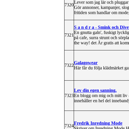
Lever som jag lär och pluggar t
7320
Gör annonser, kampanjer, sloga
fritiden som handlar om mode, 
S a n d r a - Smink och Dive
En gnutta galn', fuskigt lyckl
7321
på cafe, surra strunt och sörp
the way! det Är gratis att komme
Galagowear
7322
Här får du följa klädmärket gal
Lev din egen sanning.
7323
En blogg om mig och mitt liv -
innehåller en hel del inneband
Fredrik Inredning Mode
7324
Skriver om Inredning Mode Hå