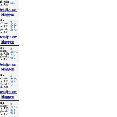
232
gående:
569
alt Ut:
etaljer om
bloggen
ika
0
sökare:
3242
talt UB:
244
gående:
6954
alt Ut:
etaljer om
bloggen
ika
0
sökare:
46957
talt UB:
249
gående:
6607
alt Ut:
etaljer om
bloggen
ika
0
sökare:
7233
talt UB:
208
gående:
555
alt Ut:
etaljer om
bloggen
ika
0
sökare:
2073
talt UB:
238
gående:
604
alt Ut: