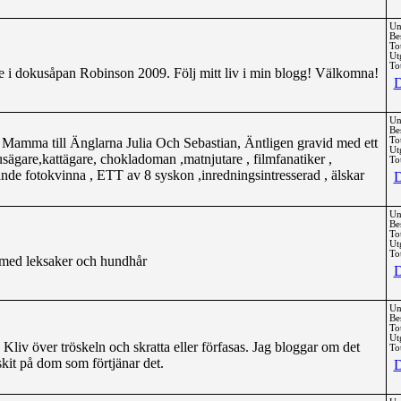
Un
Be
To
Ut
Tot
re i dokusåpan Robinson 2009. Följ mitt liv i min blogg! Välkomna!
D
Un
Be
, Mamma till Änglarna Julia Och Sebastian, Äntligen gravid med ett
To
Ut
Husägare,kattägare, chokladoman ,matnjutare , filmfanatiker ,
Tot
nde fotokvinna , ETT av 8 syskon ,inredningsintresserad , älskar
D
Un
Be
To
Ut
Tot
 med leksaker och hundhår
D
Un
Be
To
Ut
Kliv över tröskeln och skratta eller förfasas. Jag bloggar om det
Tot
skit på dom som förtjänar det.
D