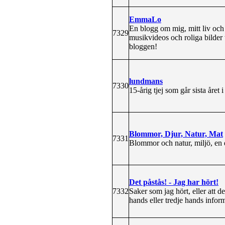
EmmaLo
En blogg om mig, mitt liv och a
7329
musikvideos och roliga bilder 
bloggen!
lundmans
7330
15-årig tjej som går sista året
Blommor, Djur, Natur, Mat
7331
Blommor och natur, miljö, en d
Det påstås! - Jag har hört!
7332
Saker som jag hört, eller att de
hands eller tredje hands infor