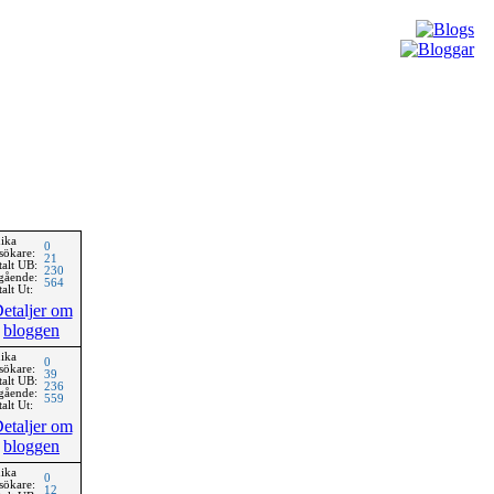
ika
0
sökare:
21
talt UB:
230
gående:
564
alt Ut:
etaljer om
bloggen
ika
0
sökare:
39
talt UB:
236
gående:
559
alt Ut:
etaljer om
bloggen
ika
0
sökare:
12