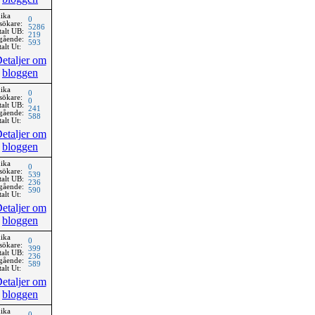
ika
0
sökare:
5286
talt UB:
219
gående:
593
alt Ut:
etaljer om
bloggen
ika
0
sökare:
0
talt UB:
241
gående:
588
alt Ut:
etaljer om
bloggen
ika
0
sökare:
539
talt UB:
236
gående:
590
alt Ut:
etaljer om
bloggen
ika
0
sökare:
399
talt UB:
236
gående:
589
alt Ut:
etaljer om
bloggen
ika
0