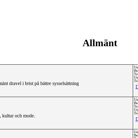
Allmänt
Un
Be
To
Ut
Tot
nt dravel i brist på bättre sysselsättning
D
Un
Be
To
Ut
Tot
, kultur och mode.
D
Un
Be