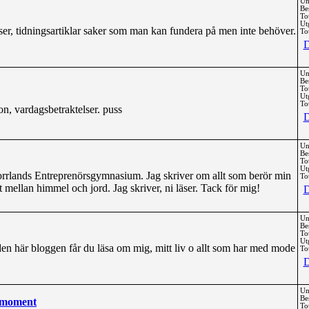
Un
Be
To
Ut
er, tidningsartiklar saker som man kan fundera på men inte behöver.
Tot
D
Un
Be
To
Ut
Tot
ton, vardagsbetraktelser. puss
D
Un
Be
To
Ut
orrlands Entreprenörsgymnasium. Jag skriver om allt som berör min
Tot
 mellan himmel och jord. Jag skriver, ni läser. Tack för mig!
D
Un
Be
To
Ut
 den här bloggen får du läsa om mig, mitt liv o allt som har med mode
Tot
D
Un
Be
e moment
To