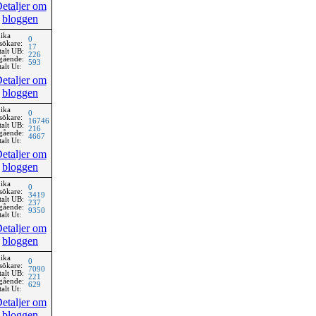
etaljer om
bloggen
ika
0
sökare:
17
talt UB:
226
gående:
593
alt Ut:
etaljer om
bloggen
ika
0
sökare:
16746
talt UB:
216
gående:
4667
alt Ut:
etaljer om
bloggen
ika
0
sökare:
3419
talt UB:
237
gående:
9350
alt Ut:
etaljer om
bloggen
ika
0
sökare:
7090
talt UB:
221
gående:
629
alt Ut:
etaljer om
bloggen