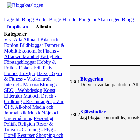
Lägg till Blogg
Ändra Blogg
Hur det Fungerar
Skapa egen Blogg
Topplistan
—
Allmänt
Kategorier
Visa Alla
Allmänt
Bilar och
Fordon
Bildbloggar
Datorer &
Mobilt
Ekonomi & Finans
-
Affärsverksamhet
Fastigheter
Företagsbloggar
Hobby &
Fritid
- Fiske
- Friluftsliv
Humor
Husdjur
Hälsa
- Gym
Bloggerian
& Fitness
- Viktkontroll
7301
Dravel i väntan på döden. Allmä
Internet
- Marknadsföring /
SEO
- Webbdesign
Konst
Litteratur
Mat och Dryck
-
Grillning
- Restauranger
- Vin,
Öl & Alkohol
Media och
Självstudier
Journalistik
Musik
Nöje och
7302
Jag bloggar om mitt liv, musik
Underhållning
Personligt
Politik
Religion
Resor &
Turism
- Camping
- Flyg
-
Hotell
Resurser
Shopping och