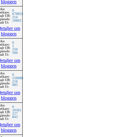
bloggen
ika
0
sökare:
679835
talt UB:
214
gående:
19863
alt Ut:
etaljer om
bloggen
ika
0
sökare:
1
talt UB:
250
gående:
566
alt Ut:
etaljer om
bloggen
ika
0
sökare:
159088
talt UB:
216
gående:
985
alt Ut:
etaljer om
bloggen
ika
0
sökare:
10301
talt UB:
227
gående:
843
alt Ut:
etaljer om
bloggen