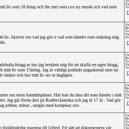
To
Ut
tt liv som 18 åring och lite mer som t.ex ny musik och vad som
Tot
D
Un
Be
To
Ut
itt liv..Skriver om vad jag gör o vad som händer runt omkring mig
Tot
tt..
D
Un
Be
To
nadshulia.blogg.se har jag bestämt mig för att skaffa en egen blogg,
Ut
Tot
h mitt liv som 15åring. Jag är väldigt politiskt angaskerad men tar
D
v tänker och hur mitt liv ser ut dagligen.
Un
Be
To
mmer om stora framtidsplaner. Här kan du läsa det som händer i mitt
Ut
Tot
iviteter. Jag går första året på Rudbeckianska och jag är 17 år . Vad gör
D
 Jag jobbar, tränar , umgås med kompisar osv.
Un
Be
To
Ut
föräldraledig mamma till Alfred. Ett sätt att dokumentera vår
Tot