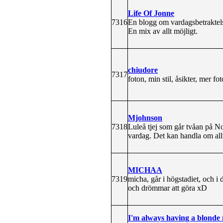
Life Of Jonne
7316
En blogg om vardagsbetraktels
En mix av allt möjligt.
chiudore
7317
foton, min stil, åsikter, mer fo
Mjohnson
7318
Luleå tjej som går tvåan på N
vardag. Det kan handla om allt
MICHAA
7319
micha, går i högstadiet, och i
och drömmar att göra xD
I'm always having a blond