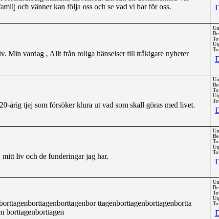
amilj och vänner kan följa oss och se vad vi har för oss.
D
Un
Be
To
Ut
Tot
v. Min vardag , Allt från roliga hänselser till tråkigare nyheter
D
Un
Be
To
Ut
Tot
-årig tjej som försöker klura ut vad som skall göras med livet.
D
Un
Be
To
Ut
Tot
itt liv och de funderingar jag har.
D
Un
Be
To
Ut
 borttagenborttagenborttagenbor ttagenborttagenborttagenbortta
Tot
n borttagenborttagen
D