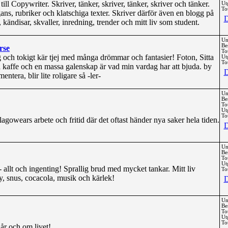
ill Copywriter. Skriver, tänker, skriver, tänker, skriver och tänker.
Ut
Tot
ns, rubriker och klatschiga texter. Skriver därför även en blogg på
D
kändisar, skvaller, inredning, trender och mitt liv som student.
Un
Be
rse
To
ig och tokigt kär tjej med många drömmar och fantasier! Foton, Sitta
Ut
Tot
la kaffe och en massa galenskap är vad min vardag har att bjuda. by
D
ntera, blir lite roligare så -ler-
Un
Be
To
Ut
Tot
agowears arbete och fritid där det oftast händer nya saker hela tiden.
D
Un
Be
To
Ut
 allt och ingenting! Sprallig brud med mycket tankar. Mitt liv
Tot
y, snus, cocacola, musik och kärlek!
D
Un
Be
To
Ut
Tot
r och om livet!