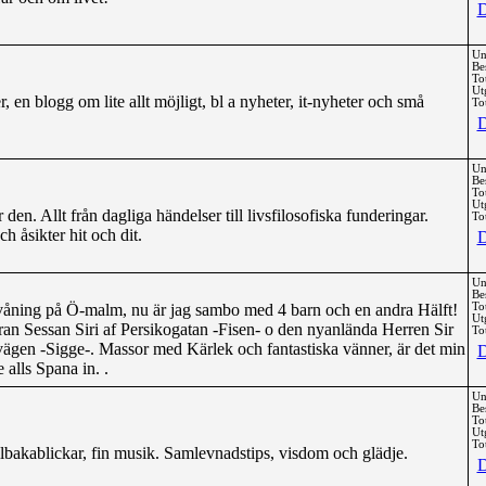
D
Un
Be
To
Ut
 en blogg om lite allt möjligt, bl a nyheter, it-nyheter och små
Tot
D
Un
Be
To
Ut
en. Allt från dagliga händelser till livsfilosofiska funderingar.
Tot
h åsikter hit och dit.
D
Un
Be
 våning på Ö-malm, nu är jag sambo med 4 barn och en andra Hälft!
To
Ut
aran Sessan Siri af Persikogatan -Fisen- o den nyanlända Herren Sir
Tot
ägen -Sigge-. Massor med Kärlek och fantastiska vänner, är det min
D
 alls Spana in. .
Un
Be
To
Ut
Tot
tillbakablickar, fin musik. Samlevnadstips, visdom och glädje.
D