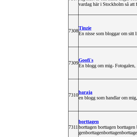
vardag här i Stockholm så att f
Tinzie
7308
En nisse som bloggar om sitt li
Goofi´s
7309
En blogg om mig- Fotogalen, 20
baraja
7310
en blogg som handlar om mig, m
borttagen
7311
borttagen borttagen borttagen
genborttagenborttagenborttage