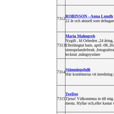
ROBINSON - Anna Lundh
7312
22 år och aktuell som deltaga
Maria Malmgreb
Nygift , fd Orheden ,24 åring
7313
Efterlängtat barn. april -08.,
simsspelandefreak ,fotografera
tecknat ,mångsysslare
Stämningsfullt
7314
Här kombineras vit inredning
TeeDee
7315
Tjena! Välkommna in till mig. 
mesta. Hyllar och,eller kastar 