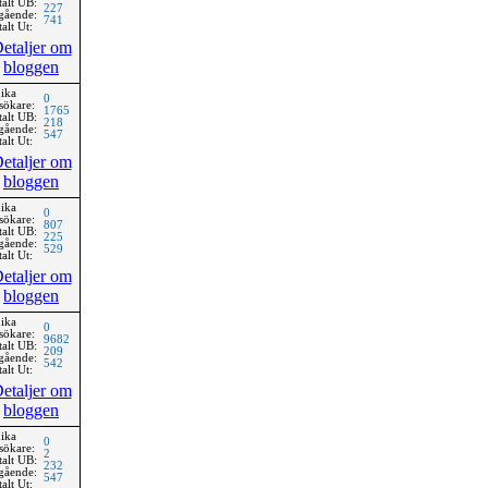
talt UB:
227
gående:
741
alt Ut:
etaljer om
bloggen
ika
0
sökare:
1765
talt UB:
218
gående:
547
alt Ut:
etaljer om
bloggen
ika
0
sökare:
807
talt UB:
225
gående:
529
alt Ut:
etaljer om
bloggen
ika
0
sökare:
9682
talt UB:
209
gående:
542
alt Ut:
etaljer om
bloggen
ika
0
sökare:
2
talt UB:
232
gående:
547
alt Ut: