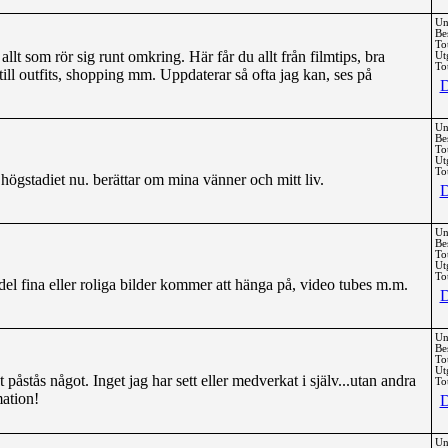
Un
Be
To
llt som rör sig runt omkring. Här får du allt från filmtips, bra
Ut
Tot
till outfits, shopping mm. Uppdaterar så ofta jag kan, ses på
D
Un
Be
To
Ut
Tot
 i högstadiet nu. berättar om mina vänner och mitt liv.
D
Un
Be
To
Ut
Tot
el fina eller roliga bilder kommer att hänga på, video tubes m.m.
D
Un
Be
To
Ut
t påstås något. Inget jag har sett eller medverkat i själv...utan andra
Tot
mation!
D
Un