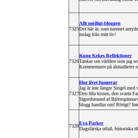
Allt möjligt-bloggen
7325
Det här är, som namnet antyder,
inslag från mitt liv!
Kung Kekes Reflektioner
7326
Tankar om världen som jag ser d
Kommentarer på aktualiteter oc
Hur livet fungerar
Jag är inte längre Singel med
7327
Den lilla kissen, den svarta F
Sigurdsmund af Björnspinnarv
blogg handlar om! Rörigt? Inte
Eva Parker
7328
Dagsfärska utfall, historiska 