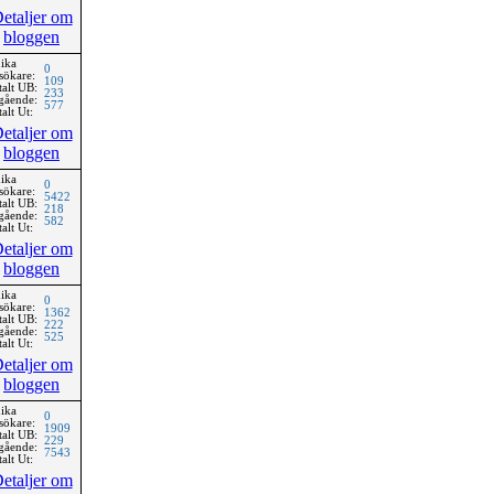
etaljer om
bloggen
ika
0
sökare:
109
talt UB:
233
gående:
577
alt Ut:
etaljer om
bloggen
ika
0
sökare:
5422
talt UB:
218
gående:
582
alt Ut:
etaljer om
bloggen
ika
0
sökare:
1362
talt UB:
222
gående:
525
alt Ut:
etaljer om
bloggen
ika
0
sökare:
1909
talt UB:
229
gående:
7543
alt Ut:
etaljer om