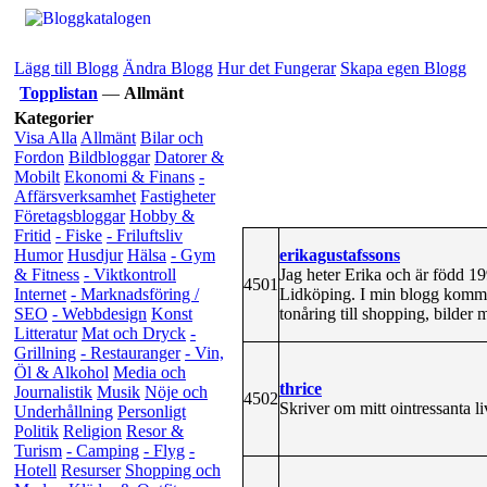
Lägg till Blogg
Ändra Blogg
Hur det Fungerar
Skapa egen Blogg
Topplistan
—
Allmänt
Kategorier
Visa Alla
Allmänt
Bilar och
Fordon
Bildbloggar
Datorer &
Mobilt
Ekonomi & Finans
-
Affärsverksamhet
Fastigheter
Företagsbloggar
Hobby &
Fritid
- Fiske
- Friluftsliv
erikagustafssons
Humor
Husdjur
Hälsa
- Gym
Jag heter Erika och är född 199
& Fitness
- Viktkontroll
4501
Lidköping. I min blogg kommer
Internet
- Marknadsföring /
tonåring till shopping, bilder
SEO
- Webbdesign
Konst
Litteratur
Mat och Dryck
-
Grillning
- Restauranger
- Vin,
Öl & Alkohol
Media och
thrice
Journalistik
Musik
Nöje och
4502
Skriver om mitt ointressanta li
Underhållning
Personligt
Politik
Religion
Resor &
Turism
- Camping
- Flyg
-
Hotell
Resurser
Shopping och