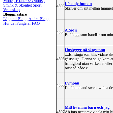
Mode
- Kläder & Outfits
-
It´s only human
Smink & Skönhet
Sport
4503
Skriver om allt mellan himmel 
Vetenskap
Bloggmästare
Lägg till Blogg
Ändra Blogg
Hur det Fungerar
FAQ
A.Sidji
4504
En blogg som handlar om min v
Husbygge på skogstomt
....En stuga som tills vidare
4505
gäststuga. Denna stuga kom att 
handgjord utan varken el eller 
brist på både e
Lympan
4506
I´m blond and sweet with a de
Mitt liv mina barn och jag
4507
Ab imo pectore-av hela mitt h