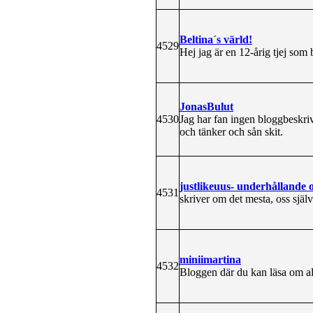
Beltina´s värld!
4529
Hej jag är en 12-årig tjej so
JonasBulut
4530
Jag har fan ingen bloggbeskriv
och tänker och sån skit.
justlikeuus- underhållande o
4531
skriver om det mesta, oss sjä
miniimartina
4532
Bloggen där du kan läsa om allt