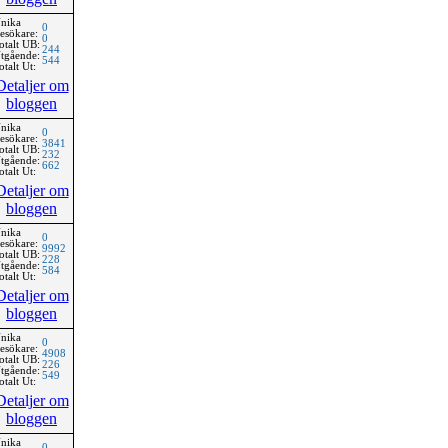
nika
0
esökare:
0
otalt UB:
244
tgående:
544
otalt Ut:
Detaljer om
bloggen
nika
0
esökare:
3841
otalt UB:
232
tgående:
662
otalt Ut:
Detaljer om
bloggen
nika
0
esökare:
9992
otalt UB:
228
tgående:
584
otalt Ut:
Detaljer om
bloggen
nika
0
esökare:
4908
otalt UB:
226
tgående:
549
otalt Ut:
Detaljer om
bloggen
nika
0