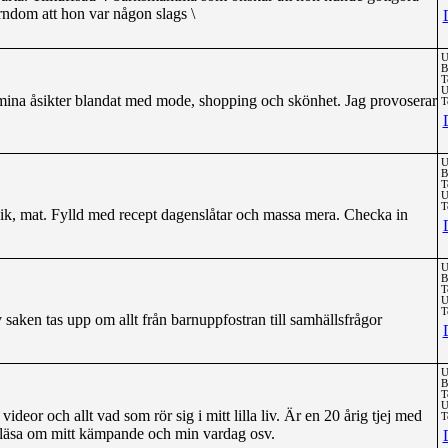
arndom att hon var någon slags \
U
B
T
U
mina åsikter blandat med mode, shopping och skönhet. Jag provoserar
T
U
B
T
U
T
k, mat. Fylld med recept dagenslåtar och massa mera. Checka in
U
B
T
U
T
aken tas upp om allt från barnuppfostran till samhällsfrågor
U
B
T
U
 videor och allt vad som rör sig i mitt lilla liv. Är en 20 årig tjej med
T
 läsa om mitt kämpande och min vardag osv.