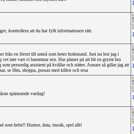
U
B
T
U
T
re, kontrollera att du har fyllt informationen rätt.
U
B
r från en förort till umeå som heter holmsund. Just nu bor jag i
T
U
t inte vart vi hammnar sen. Har planer på att bli en grymt bra
T
som personlig assistent på kvällar och nätter. Annars så gillar jag att
r, se film, shoppa, pussas med killen och resa
U
B
T
U
T
 våran spännande vardag!
U
B
T
U
T
d som helst!! Humor, data, musik, spel allt!