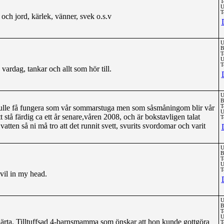
T
U
T
och jord, kärlek, vänner, svek o.s.v
U
B
T
U
T
ardag, tankar och allt som hör till.
U
B
 skulle få fungera som vår sommarstuga men som såsmåningom blir vår
T
U
stå färdig ca ett år senare,våren 2008, och är bokstavligen talat
T
vatten så ni må tro att det runnit svett, svurits svordomar och varit
U
B
T
U
T
vil in my head.
U
B
T
U
järta. Tilltuffsad 4-barnsmamma som önskar att hon kunde gottgöra
T