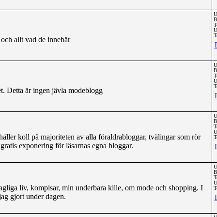
U
B
T
U
T
och allt vad de innebär
U
B
T
U
T
et. Detta är ingen jävla modeblogg
U
B
T
U
ller koll på majoriteten av alla föraldrabloggar, tvälingar som rör
T
ratis exponering för läsarnas egna bloggar.
U
B
T
U
gliga liv, kompisar, min underbara kille, om mode och shopping. I
T
jag gjort under dagen.