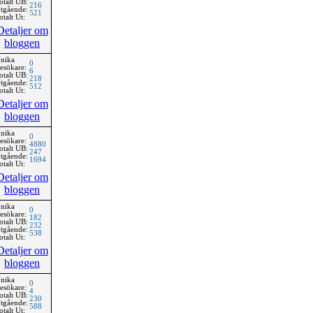
otalt UB:
216
tgående:
521
otalt Ut:
Detaljer om
bloggen
nika
0
esökare:
6
otalt UB:
218
tgående:
512
otalt Ut:
Detaljer om
bloggen
nika
0
esökare:
4880
otalt UB:
247
tgående:
1694
otalt Ut:
Detaljer om
bloggen
nika
0
esökare:
182
otalt UB:
232
tgående:
538
otalt Ut:
Detaljer om
bloggen
nika
0
esökare:
4
otalt UB:
230
tgående:
588
otalt Ut: