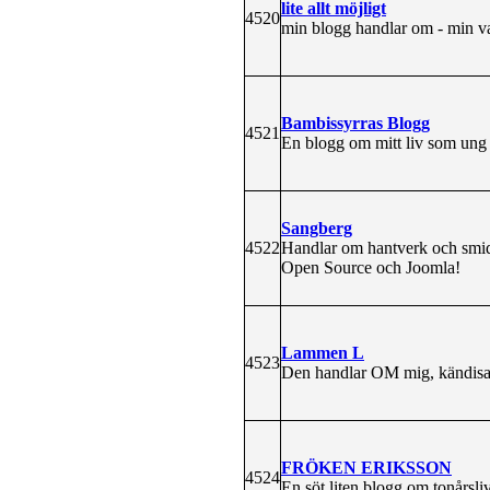
lite allt möjligt
4520
min blogg handlar om - min v
Bambissyrras Blogg
4521
En blogg om mitt liv som ung 
Sangberg
4522
Handlar om hantverk och smi
Open Source och Joomla!
Lammen L
4523
Den handlar OM mig, kändisa
FRÖKEN ERIKSSON
4524
En söt liten blogg om tonårsl