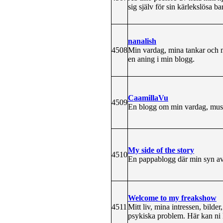
sig själv för sin kärlekslösa b
nanalish
4508
Min vardag, mina tankar och 
en aning i min blogg.
CaamillaVu
4509
En blogg om min vardag, musi
My side of the story
4510
En pappablogg där min syn av s
Welcome to my freakshow
4511
Mitt liv, mina intressen, bilder,
psykiska problem. Här kan ni