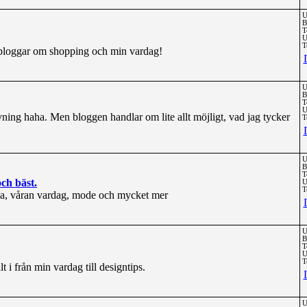
U
B
T
U
T
m bloggar om shopping och min vardag!
U
B
T
U
ning haha. Men bloggen handlar om lite allt möjligt, vad jag tycker
T
U
B
T
ch bäst.
U
T
lva, våran vardag, mode och mycket mer
U
B
T
U
T
 i från min vardag till designtips.
U