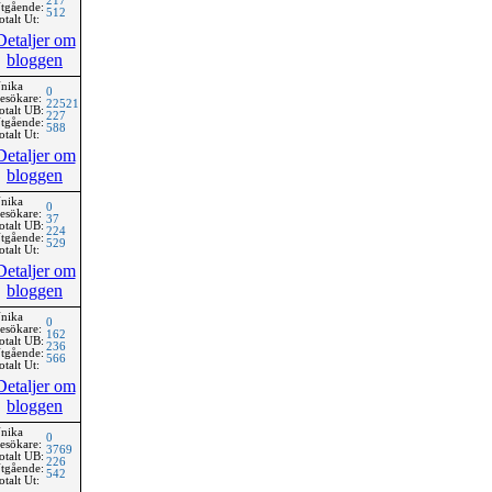
217
tgående:
512
otalt Ut:
Detaljer om
bloggen
nika
0
esökare:
22521
otalt UB:
227
tgående:
588
otalt Ut:
Detaljer om
bloggen
nika
0
esökare:
37
otalt UB:
224
tgående:
529
otalt Ut:
Detaljer om
bloggen
nika
0
esökare:
162
otalt UB:
236
tgående:
566
otalt Ut:
Detaljer om
bloggen
nika
0
esökare:
3769
otalt UB:
226
tgående:
542
otalt Ut: