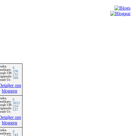
nika
0
esökare:
336
otalt UB:
232
tgående:
560
otalt Ut:
Detaljer om
bloggen
nika
0
esökare:
5022
otalt UB:
224
tgående:
537
otalt Ut:
Detaljer om
bloggen
nika
0
esökare:
743