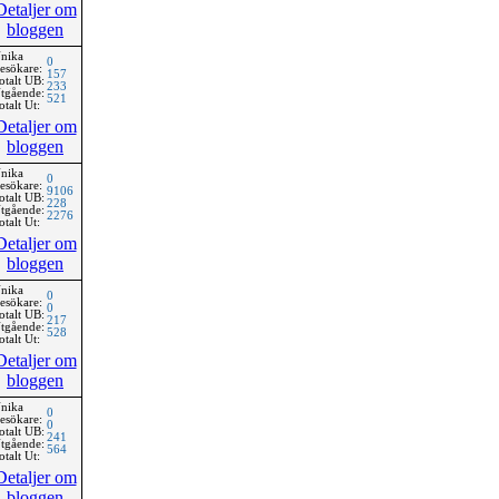
Detaljer om
bloggen
nika
0
esökare:
157
otalt UB:
233
tgående:
521
otalt Ut:
Detaljer om
bloggen
nika
0
esökare:
9106
otalt UB:
228
tgående:
2276
otalt Ut:
Detaljer om
bloggen
nika
0
esökare:
0
otalt UB:
217
tgående:
528
otalt Ut:
Detaljer om
bloggen
nika
0
esökare:
0
otalt UB:
241
tgående:
564
otalt Ut:
Detaljer om
bloggen