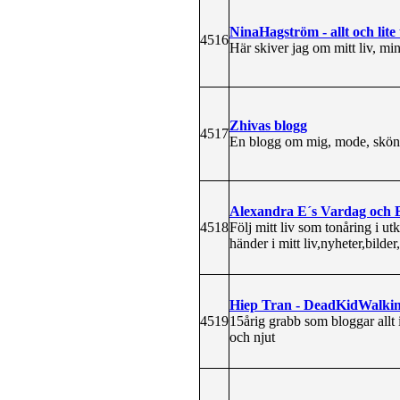
NinaHagström - allt och lite t
4516
Här skiver jag om mitt liv, mi
Zhivas blogg
4517
En blogg om mig, mode, skönh
Alexandra E´s Vardag och 
4518
Följ mitt liv som tonåring i u
händer i mitt liv,nyheter,bild
Hiep Tran - DeadKidWalkin
4519
15årig grabb som bloggar allt 
och njut