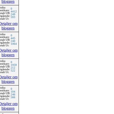
bloggen
nika
0
esökare:
4412
otalt UB:
249
tgående:
593
otalt Ut:
Detaljer om
bloggen
nika
0
esökare:
445
otalt UB:
240
tgående:
1064
otalt Ut:
Detaljer om
bloggen
nika
0
esökare:
1959
otalt UB:
212
tgående:
522
otalt Ut:
Detaljer om
bloggen
nika
0
esökare:
104
otalt UB:
246
tgående:
566
otalt Ut:
Detaljer om
bloggen