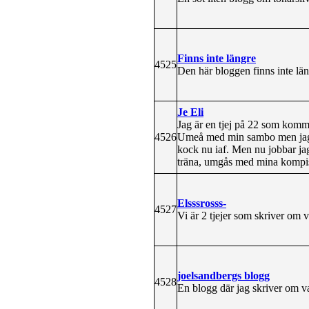
Finns inte längre
4525
Den här bloggen finns inte läng
Je Eli
Jag är en tjej på 22 som komme
4526
Umeå med min sambo men jag ve
kock nu iaf. Men nu jobbar jag 
träna, umgås med mina kompisa
Elsssrosss-
4527
Vi är 2 tjejer som skriver om
joelsandbergs blogg
4528
En blogg där jag skriver om va