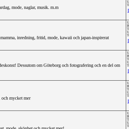
U
T
ardag, mode, naglar, musik. m.m
U
B
T
U
T
mamma, inredning, fritid, mode, kawaii och japan-inspirerat
U
B
T
U
deskonst! Dessutom om Göteborg och fotografering och en del om
T
U
B
T
U
T
 och mycket mer
U
B
T
U
T
ivet, mode, skönhet och mycket mer!