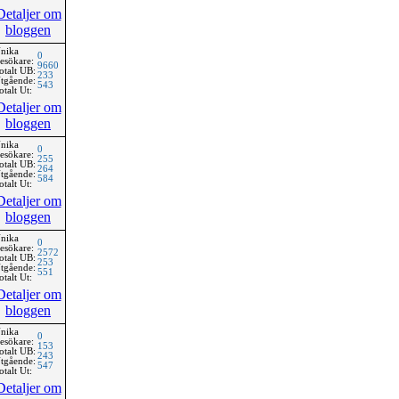
Detaljer om
bloggen
nika
0
esökare:
9660
otalt UB:
233
tgående:
543
otalt Ut:
Detaljer om
bloggen
nika
0
esökare:
255
otalt UB:
264
tgående:
584
otalt Ut:
Detaljer om
bloggen
nika
0
esökare:
2572
otalt UB:
253
tgående:
551
otalt Ut:
Detaljer om
bloggen
nika
0
esökare:
153
otalt UB:
243
tgående:
547
otalt Ut:
Detaljer om