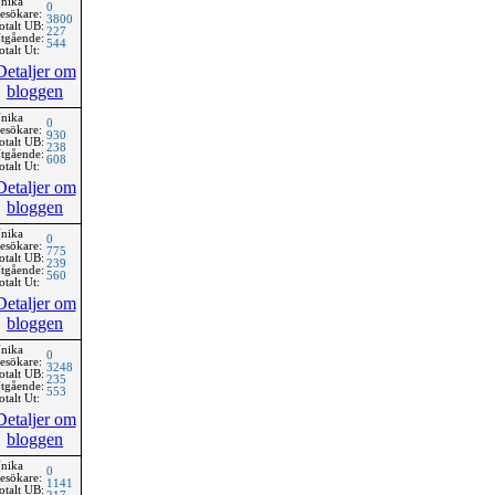
nika
0
esökare:
3800
otalt UB:
227
tgående:
544
otalt Ut:
Detaljer om
bloggen
nika
0
esökare:
930
otalt UB:
238
tgående:
608
otalt Ut:
Detaljer om
bloggen
nika
0
esökare:
775
otalt UB:
239
tgående:
560
otalt Ut:
Detaljer om
bloggen
nika
0
esökare:
3248
otalt UB:
235
tgående:
553
otalt Ut:
Detaljer om
bloggen
nika
0
esökare:
1141
otalt UB: