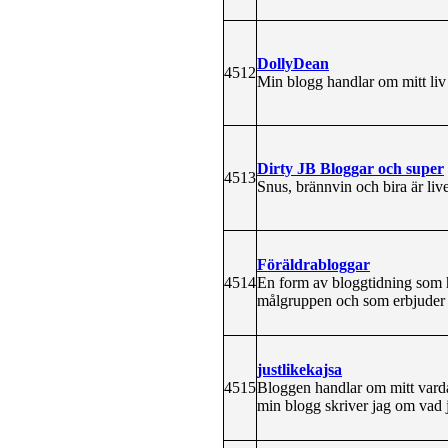
DollyDean
4512
Min blogg handlar om mitt liv 
Dirty JB Bloggar och super
4513
Snus, brännvin och bira är liv
Föräldrabloggar
4514
En form av bloggtidning som hå
målgruppen och som erbjuder g
justlikekajsa
4515
Bloggen handlar om mitt varda
min blogg skriver jag om vad 