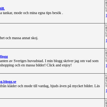
U
B
T
ill.
U
T
na tankar, mode och mina egna tips besök .
U
B
T
U
T
et och massa annat skoj.
U
B
Blogg
T
U
tkanten av Sveriges huvudstad. I min blogg skriver jag om vad som
T
er,shopping och en massa bilder! Click and enjoy!
U
B
g.blogg.se
T
U
ifrån kläder och mode till vardag, bjuds även på mycket bilder. Läs
T
U
B
T