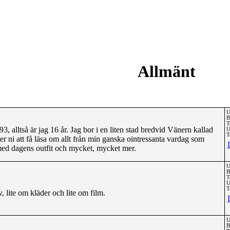
Allmänt
U
B
T
3, alltså är jag 16 år. Jag bor i en liten stad bredvid Vänern kallad
U
T
 ni att få läsa om allt från min ganska ointressanta vardag som
 med dagens outfit och mycket, mycket mer.
U
B
T
U
T
v, lite om kläder och lite om film.
U
B