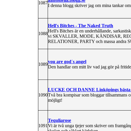
aantonella.blogg.se
1087
I denna blogg skriver jag om mina tankar om 
Hell's Bitches - The Naked Truth
Hell's Bitches är en underhållande, sarkastis
1088
vi SKVALLER, MODE, KÄNDISAR, RE
RELATIONER, PARTY och massa and
you are god´s angel
1089
Den handlar om mitt liv vad jag gör på fritide
LUCKE OCH DANNE Linköpings bästa k
1090
Två bra kompisar som bloggar tillsammans om va
möjligt!
Tequliarose
1091
Vi är två unga tjejer som skriver om framgång
skolan och såklart kärleken.