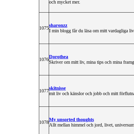
och mycket mer.
sharonzz
1075
I min blogg får du läsa om mitt vardagliga li
Dorothea
1076
Skriver om mitt liv, mina tips och mina fram
skitnisse
1077
mit liv och känslor och jobb och mitt förflutn
My unsorted thoughts
1078
Allt mellan himmel och jord, livet, universum 