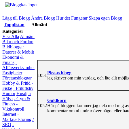
Lägg till Blogg
Ändra Blogg
Hur det Fungerar
Skapa egen Blogg
Topplistan
—
Allmänt
Kategorier
Visa Alla
Allmänt
Bilar och Fordon
Bildbloggar
Datorer & Mobilt
Ekonomi &
Finans
-
Affärsverksamhet
Pleaas blogg
Fastigheter
1051
jag skriver om min vardag, och lite allt möjlig
Företagsbloggar
Hobby & Fritid
-
Fiske
- Friluftsliv
Humor
Husdjur
Hälsa
- Gym &
Guldkorn
Fitness
-
1052
Här på bloggen kommer jag dela med mig av al
Viktkontroll
kommentar om ni undrar över något eller bara 
Internet
-
Marknadsföring /
SEO
-