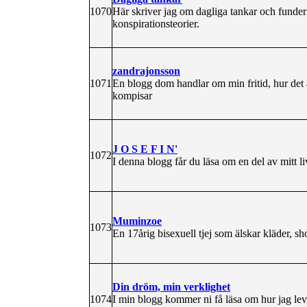
1070
Här skriver jag om dagliga tankar och funderi
konspirationsteorier.
zandrajonsson
1071
En blogg dom handlar om min fritid, hur det 
kompisar
J O S E F I N'
1072
I denna blogg får du läsa om en del av mitt l
Muminzoe
1073
En 17årig bisexuell tjej som älskar kläder, s
Din dröm, min verklighet
1074
I min blogg kommer ni få läsa om hur jag lev