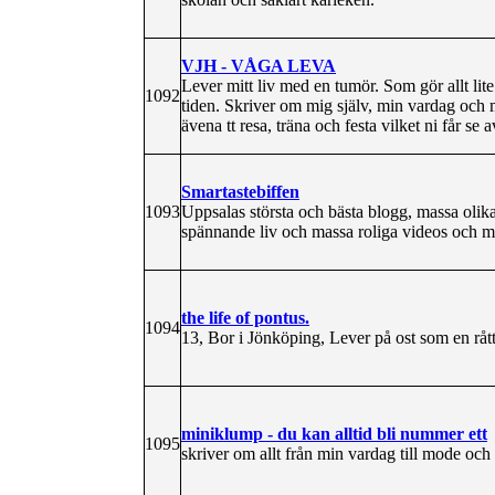
VJH - VÅGA LEVA
Lever mitt liv med en tumör. Som gör allt lit
1092
tiden. Skriver om mig själv, min vardag och m
ävena tt resa, träna och festa vilket ni får se
Smartastebiffen
1093
Uppsalas största och bästa blogg, massa oli
spännande liv och massa roliga videos och m
the life of pontus.
1094
13, Bor i Jönköping, Lever på ost som en råtta
miniklump - du kan alltid bli nummer ett
1095
skriver om allt från min vardag till mode oc