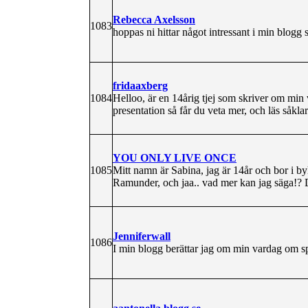
Rebecca Axelsson
1083
hoppas ni hittar något intressant i min blogg 
fridaaxberg
1084
Helloo, är en 14årig tjej som skriver om min
presentation så får du veta mer, och läs såkla
YOU ONLY LIVE ONCE
1085
Mitt namn är Sabina, jag är 14år och bor i b
Ramunder, och jaa.. vad mer kan jag säga!? D
Jenniferwall
1086
I min blogg berättar jag om min vardag om sp