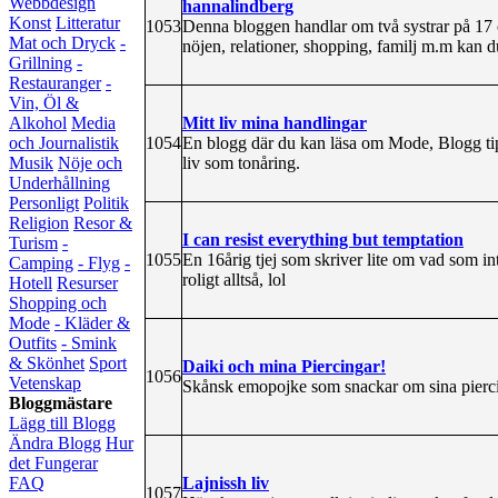
Webbdesign
hannalindberg
Konst
Litteratur
1053
Denna bloggen handlar om två systrar på 17 o
Mat och Dryck
-
nöjen, relationer, shopping, familj m.m kan 
Grillning
-
Restauranger
-
Vin, Öl &
Mitt liv mina handlingar
Alkohol
Media
1054
En blogg där du kan läsa om Mode, Blogg ti
och Journalistik
liv som tonåring.
Musik
Nöje och
Underhållning
Personligt
Politik
Religion
Resor &
I can resist everything but temptation
Turism
-
1055
En 16årig tjej som skriver lite om vad som int
Camping
- Flyg
-
roligt alltså, lol
Hotell
Resurser
Shopping och
Mode
- Kläder &
Outfits
- Smink
& Skönhet
Sport
Daiki och mina Piercingar!
1056
Vetenskap
Skånsk emopojke som snackar om sina piercin
Bloggmästare
Lägg till Blogg
Ändra Blogg
Hur
det Fungerar
Lajnissh liv
FAQ
1057