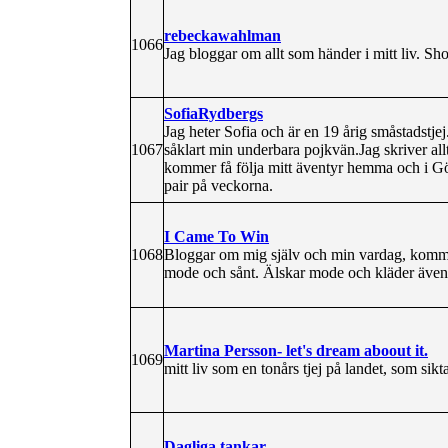
rebeckawahlman
1066
Jag bloggar om allt som händer i mitt liv. Sh
SofiaRydbergs
Jag heter Sofia och är en 19 årig småstadstj
1067
såklart min underbara pojkvän.Jag skriver allt 
kommer få följa mitt äventyr hemma och i G
pair på veckorna.
I Came To Win
1068
Bloggar om mig själv och min vardag, komme
mode och sånt. Älskar mode och kläder även a
Martina Persson- let's dream aboout it.
1069
mitt liv som en tonårs tjej på landet, som sik
Dagliga tankar