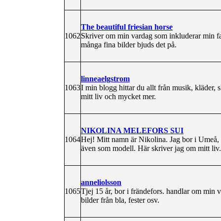
The beautiful friesian horse
1062
Skriver om min vardag som inkluderar min famil
många fina bilder bjuds det på.
linneaelgstrom
1063
I min blogg hittar du allt från musik, kläder,
mitt liv och mycket mer.
NIKOLINA MELEFORS SUI
1064
Hej! Mitt namn är Nikolina. Jag bor i Umeå, 
även som modell. Här skriver jag om mitt liv.
anneliolsson
1065
Tjej 15 år, bor i frändefors. handlar om min 
bilder från bla, fester osv.