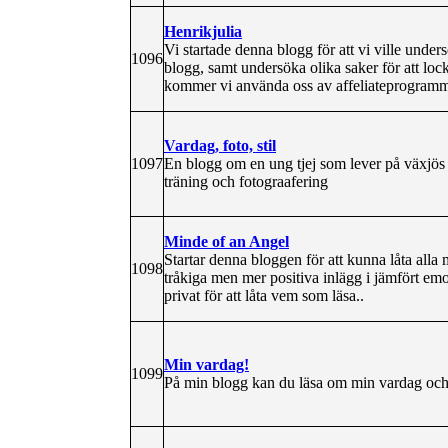
Henrikjulia
Vi startade denna blogg för att vi ville undersö
1096
blogg, samt undersöka olika saker för att lock
kommer vi använda oss av affeliateprogram
Vardag, foto, stil
1097
En blogg om en ung tjej som lever på växjös 
träning och fotograafering
Minde of an Angel
Startar denna bloggen för att kunna låta alla 
1098
tråkiga men mer positiva inlägg i jämfört emo
privat för att låta vem som läsa..
Min vardag!
1099
På min blogg kan du läsa om min vardag och f