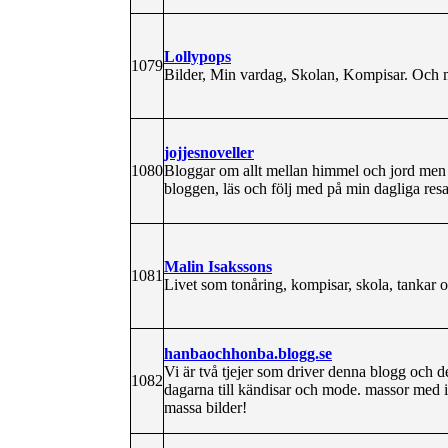
Lollypops
1079
Bilder, Min vardag, Skolan, Kompisar. Och 
jojjesnoveller
1080
Bloggar om allt mellan himmel och jord men 
bloggen, läs och följ med på min dagliga res
Malin Isakssons
1081
Livet som tonåring, kompisar, skola, tankar o 
hanbaochhonba.blogg.se
Vi är två tjejer som driver denna blogg och d
1082
dagarna till kändisar och mode. massor med 
massa bilder!