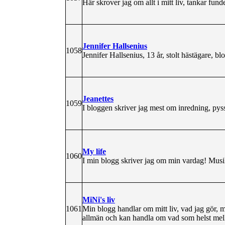
Här skrover jag om allt i mitt liv, tankar fun
Jennifer Hallsenius
1058
Jennifer Hallsenius, 13 år, stolt hästägare, 
Jeanettes
1059
I bloggen skriver jag mest om inredning, pys
My life
1060
I min blogg skriver jag om min vardag! Musik
MiNi's liv
1061
Min blogg handlar om mitt liv, vad jag gör, m
allmän och kan handla om vad som helst mel