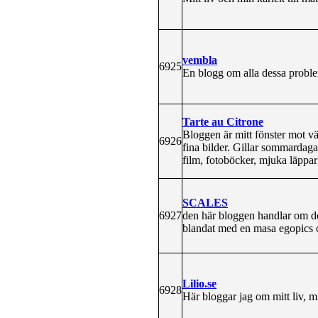
vembla
6925
En blogg om alla dessa proble
Tarte au Citrone
Bloggen är mitt fönster mot v
6926
fina bilder. Gillar sommardaga
film, fotoböcker, mjuka läppar
SCALES
6927
den här bloggen handlar om det
blandat med en masa egopics o
Lilio.se
6928
Här bloggar jag om mitt liv, 