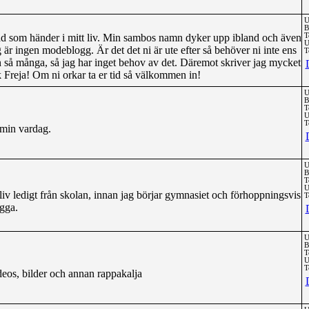
U
B
ad som händer i mitt liv. Min sambos namn dyker upp ibland och även
T
U
r ingen modeblogg. Är det det ni är ute efter så behöver ni inte ens
T
n så många, så jag har inget behov av det. Däremot skriver jag mycket
 Freja! Om ni orkar ta er tid så välkommen in!
U
B
T
U
T
 min vardag.
U
B
T
U
 liv ledigt från skolan, innan jag börjar gymnasiet och förhoppningsvis
T
ugga.
U
B
T
U
T
deos, bilder och annan rappakalja