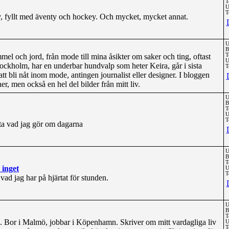
T
U
T
, fyllt med äventy och hockey. Och mycket, mycket annat.
U
B
mel och jord, från mode till mina åsikter om saker och ting, oftast
T
U
ockholm, har en underbar hundvalp som heter Keira, går i sista
T
tt bli nåt inom mode, antingen journalist eller designer. I bloggen
r, men också en hel del bilder från mitt liv.
U
B
T
U
T
eta vad jag gör om dagarna
U
B
T
 inget
U
T
vad jag har på hjärtat för stunden.
U
B
T
a. Bor i Malmö, jobbar i Köpenhamn. Skriver om mitt vardagliga liv
U
T