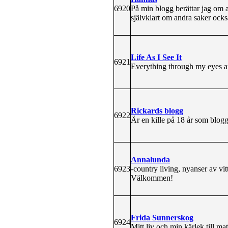
6920
På min blogg berättar jag om a
självklart om andra saker ocks
Life As I See It
6921
Everything through my eyes an
Rickards blogg
6922
Är en kille på 18 år som blo
Annalunda
6923
-country living, nyanser av vit
Välkommen!
Frida Sunnerskog
6924
Mitt liv och min kärlek till mat,