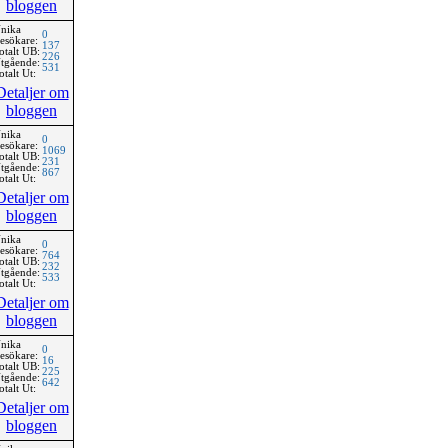
bloggen
nika
0
esökare:
137
otalt UB:
226
tgående:
531
otalt Ut:
Detaljer om
bloggen
nika
0
esökare:
1069
otalt UB:
231
tgående:
867
otalt Ut:
Detaljer om
bloggen
nika
0
esökare:
764
otalt UB:
232
tgående:
533
otalt Ut:
Detaljer om
bloggen
nika
0
esökare:
16
otalt UB:
225
tgående:
642
otalt Ut:
Detaljer om
bloggen