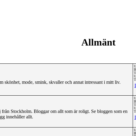
Allmänt
U
B
T
U
T
 om skönhet, mode, smink, skvaller och annat intressant i mitt liv.
U
B
T
U
j från Stockholm. Bloggar om allt som är roligt. Se bloggen som en
T
g innehåller allt.
U
B