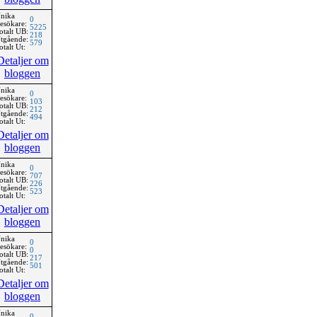
nika
0
esökare:
5225
otalt UB:
218
tgående:
579
otalt Ut:
Detaljer om
bloggen
nika
0
esökare:
103
otalt UB:
212
tgående:
494
otalt Ut:
Detaljer om
bloggen
nika
0
esökare:
707
otalt UB:
226
tgående:
523
otalt Ut:
Detaljer om
bloggen
nika
0
esökare:
0
otalt UB:
217
tgående:
501
otalt Ut:
Detaljer om
bloggen
nika
0