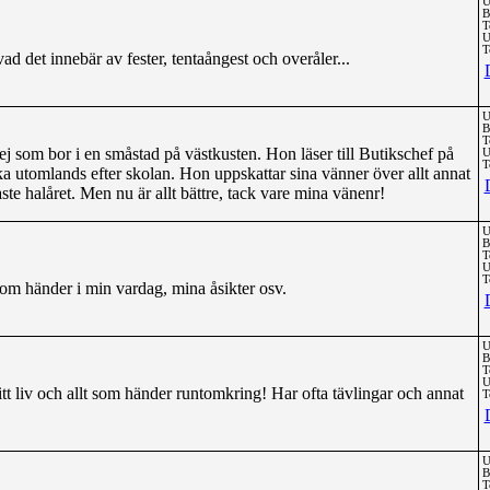
U
B
T
U
T
vad det innebär av fester, tentaångest och overåler...
U
B
T
j som bor i en småstad på västkusten. Hon läser till Butikschef på
U
T
åka utomlands efter skolan. Hon uppskattar sina vänner över allt annat
aste halåret. Men nu är allt bättre, tack vare mina vänenr!
U
B
T
U
T
som händer i min vardag, mina åsikter osv.
U
B
T
U
t liv och allt som händer runtomkring! Har ofta tävlingar och annat
T
U
B
T