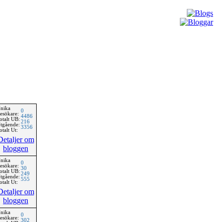
nika
0
esökare:
4486
otalt UB:
216
tgående:
3356
otalt Ut:
Detaljer om
bloggen
nika
0
esökare:
30
otalt UB:
249
tgående:
555
otalt Ut:
Detaljer om
bloggen
nika
0
esökare:
302