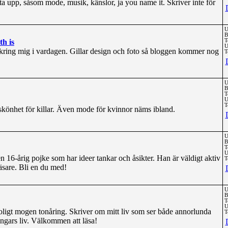
 ta upp, såsom mode, musik, känslor, ja you name it. Skriver inte för
U
B
h is
T
U
kring mig i vardagen. Gillar design och foto så bloggen kommer nog
T
U
B
T
U
T
könhet för killar. Även mode för kvinnor näms ibland.
U
B
T
U
 16-årig pojke som har ideer tankar och åsikter. Han är väldigt aktiv
T
sare. Bli en du med!
U
B
T
U
roligt mogen tonåring. Skriver om mitt liv som ser både annorlunda
T
ngars liv. Välkommen att läsa!