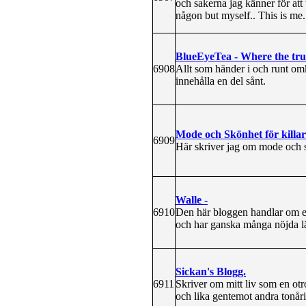
och sakerna jag känner för att
någon but myself.. This is me.
BlueEyeTea - Where the trut
6908
Allt som händer i och runt om
innehålla en del sånt.
Mode och Skönhet för killar
6909
Här skriver jag om mode och s
Walle -
6910
Den här bloggen handlar om en
och har ganska många nöjda lä
Sickan's Blogg.
6911
Skriver om mitt liv som en ot
och lika gentemot andra tonåri