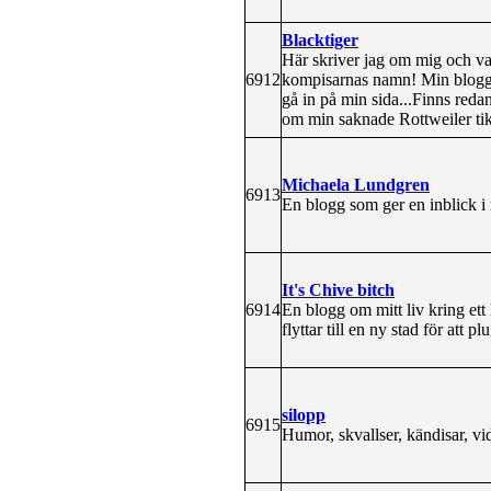
Blacktiger
Här skriver jag om mig och v
6912
kompisarnas namn! Min blogg ä
gå in på min sida...Finns reda
om min saknade Rottweiler tik
Michaela Lundgren
6913
En blogg som ger en inblick i
It's Chive bitch
6914
En blogg om mitt liv kring ett
flyttar till en ny stad för att pl
silopp
6915
Humor, skvallser, kändisar, vi