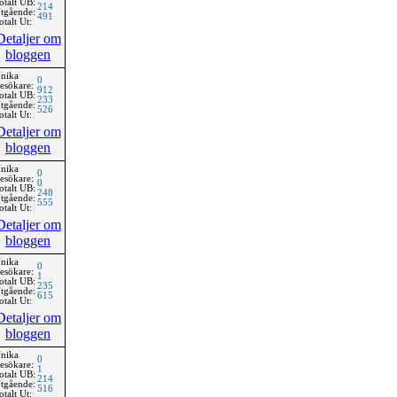
otalt UB:
214
tgående:
491
otalt Ut:
Detaljer om
bloggen
nika
0
esökare:
912
otalt UB:
233
tgående:
526
otalt Ut:
Detaljer om
bloggen
nika
0
esökare:
0
otalt UB:
248
tgående:
555
otalt Ut:
Detaljer om
bloggen
nika
0
esökare:
1
otalt UB:
235
tgående:
615
otalt Ut:
Detaljer om
bloggen
nika
0
esökare:
1
otalt UB:
214
tgående:
516
otalt Ut: