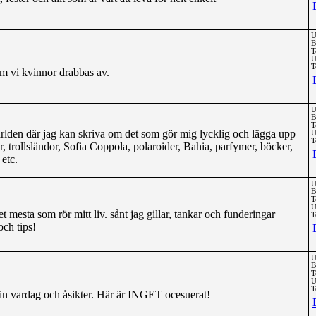
U
B
T
U
T
m vi kvinnor drabbas av.
U
B
T
ärlden där jag kan skriva om det som gör mig lycklig och lägga upp
U
T
r, trollsländor, Sofia Coppola, polaroider, Bahia, parfymer, böcker,
 etc.
U
B
T
U
 mesta som rör mitt liv. sånt jag gillar, tankar och funderingar
T
ch tips!
U
B
T
U
T
min vardag och åsikter. Här är INGET ocesuerat!