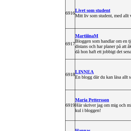
Livet som student
6916
Mitt liv som student, med allt 
MartiiinaM
Bloggen som handlar om en tje
6917
distans och har planer på att 
då hon haft ett jobbigt det sen
LINNEA
6918
En blogg där du kan läsa allt 
Maria Pettersson
6919
Här skriver jag om mig och mit
kul i bloggen!
Hannas