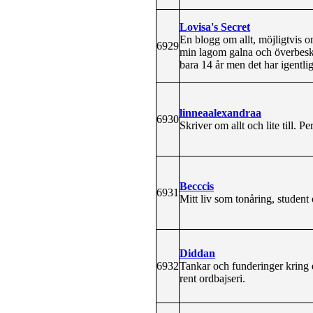
Lovisa's Secret
En blogg om allt, möjligtvis o
6929
min lagom galna och överbesk
bara 14 år men det har igentlig
linneaalexandraa
6930
Skriver om allt och lite till. P
Becccis
6931
Mitt liv som tonåring, student
Diddan
6932
Tankar och funderinger kring d
rent ordbajseri.