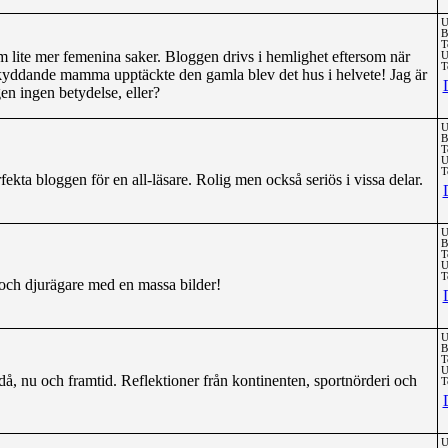
U
B
T
m lite mer femenina saker. Bloggen drivs i hemlighet eftersom när
U
T
yddande mamma upptäckte den gamla blev det hus i helvete! Jag är
en ingen betydelse, eller?
U
B
T
U
T
erfekta bloggen för en all-läsare. Rolig men också seriös i vissa delar.
U
B
T
U
T
 och djurägare med en massa bilder!
U
B
T
U
å, nu och framtid. Reflektioner från kontinenten, sportnörderi och
T
U