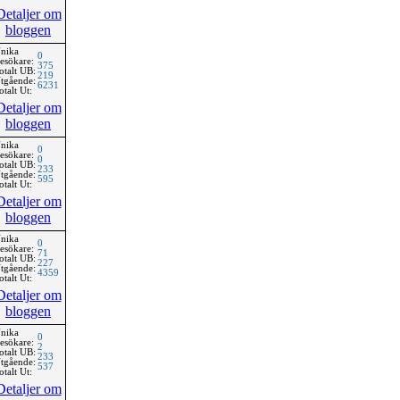
Detaljer om
bloggen
nika
0
esökare:
375
otalt UB:
219
tgående:
6231
otalt Ut:
Detaljer om
bloggen
nika
0
esökare:
0
otalt UB:
233
tgående:
595
otalt Ut:
Detaljer om
bloggen
nika
0
esökare:
71
otalt UB:
227
tgående:
4359
otalt Ut:
Detaljer om
bloggen
nika
0
esökare:
2
otalt UB:
233
tgående:
537
otalt Ut:
Detaljer om