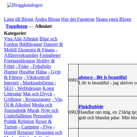
Lägg till Blogg
Ändra Blogg
Hur det Fungerar
Skapa egen Blogg
Topplistan
—
Allmänt
Kategorier
Visa Alla
Allmänt
Bilar och
Fordon
Bildbloggar
Datorer &
Mobilt
Ekonomi & Finans
-
Affärsverksamhet
Fastigheter
Företagsbloggar
Hobby &
Fritid
- Fiske
- Friluftsliv
Humor
Husdjur
Hälsa
- Gym
abosco - life is beautiful
& Fitness
- Viktkontroll
6901
Life is beautiful - jag skriver
Internet
- Marknadsföring /
SEO
- Webbdesign
Konst
Litteratur
Mat och Dryck
-
Grillning
- Restauranger
- Vin,
Öl & Alkohol
Media och
PinkBubble
Journalistik
Musik
Nöje och
6902
Handlar om mig, en 23årig tje
Underhållning
Personligt
gott och blandat påse. Min blog
Politik
Religion
Resor &
Turism
- Camping
- Flyg
-
Hotell
Resurser
Shopping och