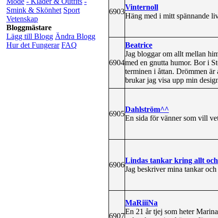
Mode
- Kläder & Outfits
-
Vinternoll
Smink & Skönhet
Sport
6903
Häng med i mitt spännande liv
Vetenskap
Bloggmästare
Lägg till Blogg
Ändra Blogg
Beatrice
Hur det Fungerar
FAQ
Jag bloggar om allt mellan him
6904
med en gnutta humor. Bor i St
terminen i åttan. Drömmen är a
brukar jag visa upp min designe
Dahlström^^
6905
En sida för vänner som vill v
Lindas tankar kring allt och
6906
Jag beskriver mina tankar och 
MaRiiiNa
En 21 år tjej som heter Marin
6907