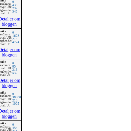
nika
0
esökare:
433
otalt UB:
232
tgående:
545
otalt Ut:
Detaljer om
bloggen
nika
0
esökare:
1678
otalt UB:
213
tgående:
4774
otalt Ut:
Detaljer om
bloggen
nika
0
esökare:
85
otalt UB:
216
tgående:
532
otalt Ut:
Detaljer om
bloggen
nika
0
esökare:
38988
otalt UB:
216
tgående:
1005
otalt Ut:
Detaljer om
bloggen
nika
0
esökare:
454
otalt UB: