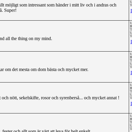
U
llt möjligt som intressant som händer i mitt liv och i andras och
T
å. Super!
U
B
T
U
T
d all the thing on my mind.
U
B
T
U
T
ggar om det mesta om dom bästa och mycket mer.
U
B
T
U
t och nött, sekelskifte, rosor och syrenberså... och mycket annat !
T
U
B
T
U
T
 fester och allt som är värt att leva för helt enkelt