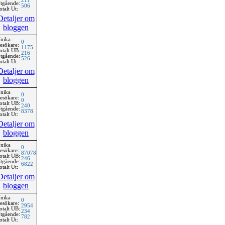
211
tgående:
506
otalt Ut:
Detaljer om
bloggen
nika
0
esökare:
1175
otalt UB:
216
tgående:
526
otalt Ut:
Detaljer om
bloggen
nika
0
esökare:
0
otalt UB:
240
tgående:
8378
otalt Ut:
Detaljer om
bloggen
nika
0
esökare:
87078
otalt UB:
246
tgående:
6822
otalt Ut:
Detaljer om
bloggen
nika
0
esökare:
2954
otalt UB:
234
tgående:
782
otalt Ut: