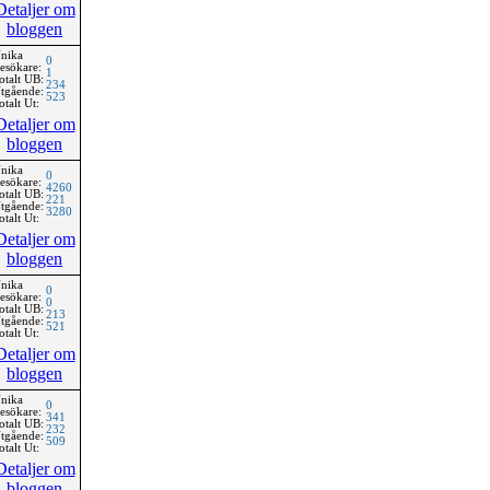
Detaljer om
bloggen
nika
0
esökare:
1
otalt UB:
234
tgående:
523
otalt Ut:
Detaljer om
bloggen
nika
0
esökare:
4260
otalt UB:
221
tgående:
3280
otalt Ut:
Detaljer om
bloggen
nika
0
esökare:
0
otalt UB:
213
tgående:
521
otalt Ut:
Detaljer om
bloggen
nika
0
esökare:
341
otalt UB:
232
tgående:
509
otalt Ut:
Detaljer om
bloggen