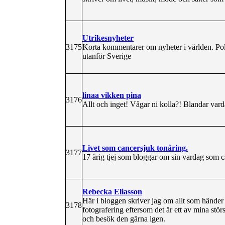
Utrikesnyheter
3175
Korta kommentarer om nyheter i världen. Polit
utanför Sverige
linaa vikken pina
3176
Allt och inget! Vågar ni kolla?! Blandar vard
Livet som cancersjuk tonåring.
3177
17 årig tjej som bloggar om sin vardag som c
Rebecka Eliasson
Här i bloggen skriver jag om allt som händer 
3178
fotografering eftersom det är ett av mina stör
och besök den gärna igen.