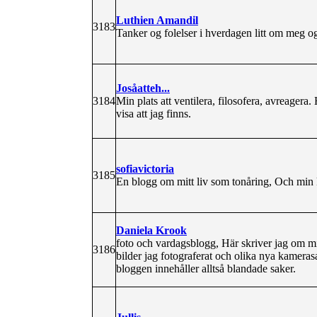
Luthien Amandil
3183
Tanker og folelser i hverdagen litt om meg og
Josåatteh...
3184
Min plats att ventilera, filosofera, avreagera.
visa att jag finns.
sofiavictoria
3185
En blogg om mitt liv som tonåring, Och min k
Daniela Krook
foto och vardagsblogg, Här skriver jag om mi
3186
bilder jag fotograferat och olika nya kameras
bloggen innehåller alltså blandade saker.