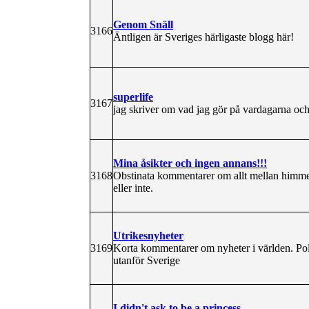
Genom Snäll
3166
Äntligen är Sveriges härligaste blogg här!
superlife
3167
jag skriver om vad jag gör på vardagarna och.
Mina åsikter och ingen annans!!!
3168
Obstinata kommentarer om allt mellan himmel 
eller inte.
Utrikesnyheter
3169
Korta kommentarer om nyheter i världen. Polit
utanför Sverige
I didn't ask to be a princess