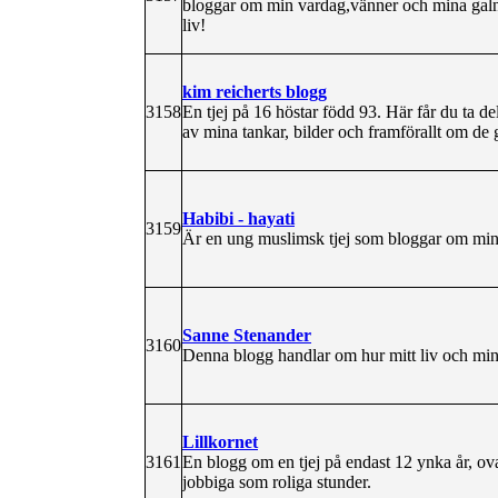
bloggar om min vardag,vänner och mina galna
liv!
kim reicherts blogg
3158
En tjej på 16 höstar född 93. Här får du ta 
av mina tankar, bilder och framförallt om de
Habibi - hayati
3159
Är en ung muslimsk tjej som bloggar om min
Sanne Stenander
3160
Denna blogg handlar om hur mitt liv och min
Lillkornet
3161
En blogg om en tjej på endast 12 ynka år, o
jobbiga som roliga stunder.