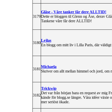
Glåse - Våre tanker får dere ALLTID!
3179
Dette er bloggen til Glenn og Åse, derav Glåse
Tankene våre får dere ALLTID!
Lejlas
3180
En blogg om mitt liv i Lilla Paris, där väldi
Michaela
3181
Skriver om allt mellan himmel och jord, om 
Trickwip
Det var från början bara en request av mig Fr
3182
kände för blogg.se längre. Våra idéer växte o
mer seriöst ökade.