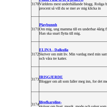
3170
Världens mest underhållande blogg. Roliga bil
procent så vill du se mer av mig klicka in
Playbunnh
3171
Om mig, ung mamma till en underbar 4årig fl
Han ska snart flytta till mig.
ELINA - Dalkulla
3172
Skriver om mitt liv. Min vardag med min sam
och våra tre katter.
IRISGJERDE
3173
Blogger om alt som faller meg inn, for det me
lifeofkaroline-
3174
skriver om livet, musik, mode och saker som 