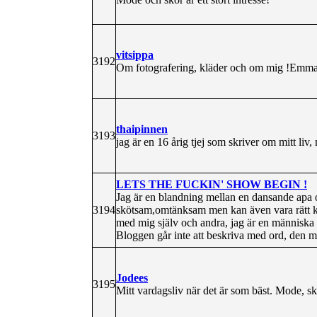
vitsippa
3192
Om fotografering, kläder och om mig !Emma
thaipinnen
3193
jag är en 16 årig tjej som skriver om mitt li
LETS THE FUCKIN' SHOW BEGIN !
Jag är en blandning mellan en dansande apa 
3194
skötsam,omtänksam men kan även vara rätt käf
med mig själv och andra, jag är en människa s
Bloggen går inte att beskriva med ord, den m
Jodees
3195
Mitt vardagsliv när det är som bäst. Mode, sk