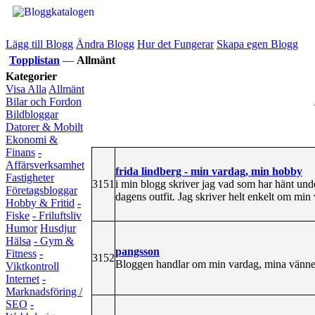
Lägg till Blogg
Ändra Blogg
Hur det Fungerar
Skapa egen Blogg
Topplistan
—
Allmänt
Kategorier
Visa Alla
Allmänt
Bilar och Fordon
Bildbloggar
Datorer & Mobilt
Ekonomi &
Finans
-
Affärsverksamhet
frida lindberg - min vardag, min hobby
Fastigheter
3151
i min blogg skriver jag vad som har hänt under
Företagsbloggar
dagens outfit. Jag skriver helt enkelt om min
Hobby & Fritid
-
Fiske
- Friluftsliv
Humor
Husdjur
Hälsa
- Gym &
pangsson
Fitness
-
3152
Bloggen handlar om min vardag, mina vänne
Viktkontroll
Internet
-
Marknadsföring /
SEO
-