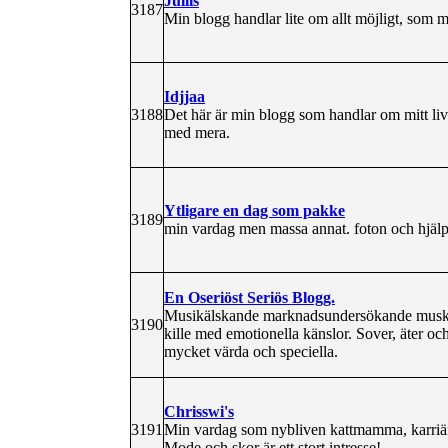
Jullis
3187
Min blogg handlar lite om allt möjligt, som m
Idjjaa
3188
Det här är min blogg som handlar om mitt li
med mera.
Ytligare en dag som pakke
3189
min vardag men massa annat. foton och hjäl
En Oseriöst Seriös Blogg.
Musikälskande marknadsundersökande musku
3190
kille med emotionella känslor. Sover, äter och
mycket värda och speciella.
Chrisswi's
3191
Min vardag som nybliven kattmamma, karriärfu
Mode och skor är ett stort intresse!