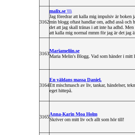
malix.se \\\\
Jag föredrar att kalla mig impulsiv är boken j
3162
min blogg oftast handlar om, adhd asså och hu
det att jag skall tränas i att inte ha adhd. Me
att kalla mig normal mmm för jag är det jag 
Mariameliin.se
3163
Maria Melin's Blogg. Vad som händer i mitt liv
En väldans massa Daniel.
3164
Ett mischmasch av liv, tankar, händelser, tekn
eget hittepå.
Anna-Karin Moa Holm
3165
Skriver om mitt liv och allt som hör till!