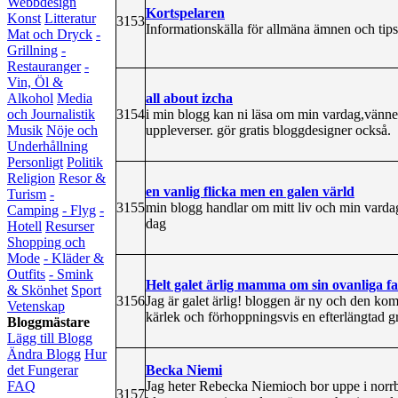
Webbdesign
Kortspelaren
Konst
Litteratur
3153
Informationskälla för allmäna ämnen och tips
Mat och Dryck
-
Grillning
-
Restauranger
-
Vin, Öl &
all about izcha
Alkohol
Media
3154
i min blogg kan ni läsa om min vardag,vänner 
och Journalistik
uppleverser. gör gratis bloggdesigner också.
Musik
Nöje och
Underhållning
Personligt
Politik
Religion
Resor &
en vanlig flicka men en galen värld
Turism
-
3155
min blogg handlar om mitt liv och min vardag
Camping
- Flyg
-
dag
Hotell
Resurser
Shopping och
Mode
- Kläder &
Outfits
- Smink
Helt galet ärlig mamma om sin ovanliga f
& Skönhet
Sport
3156
Jag är galet ärlig! bloggen är ny och den ko
Vetenskap
kärlek och förhoppningsvis en efterlängtad gr
Bloggmästare
Lägg till Blogg
Ändra Blogg
Hur
Becka Niemi
det Fungerar
Jag heter Rebecka Niemioch bor uppe i norrbo
FAQ
3157