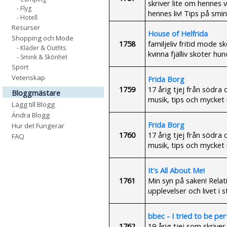
skriver lite om hennes 
- Flyg
hennes liv! Tips på smi
- Hotell
Resurser
House of Helfrida
Shopping och Mode
1758
familjeliv fritid mode 
- Kläder & Outfits
kvinna fjälliv skoter h
- Smink & Skönhet
Sport
Vetenskap
Frida Borg
1759
17 årig tjej från södra
Bloggmästare
musik, tips och mycket
Lägg till Blogg
Ändra Blogg
Frida Borg
Hur det Fungerar
1760
17 årig tjej från södra
FAQ
musik, tips och mycket
It's All About Me!
1761
Min syn på saken! Relat
upplevelser och livet i s
bbec - I tried to be pe
1762
19 årig tjej som skriver