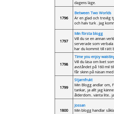
dagens läge.
Between Two Worlds
1796
Är en glad och trevlig 
och halv turk . Jag komm
Min första blogg
Vill du se en annan verkl
1797
serverade som verbala ö
har du kommit till rätt 
Time you enjoy waisting
Vill du läsa om livet s
1798
avståndet på 160 mil til
får skinn på näsan med 
Stjarnfrukt
Min Blogg andlar om, F
1799
tankar, ja allt jag känn
ålderdom.. vänta lite.. j
Jossan
1800
Min blogg handlar såkl