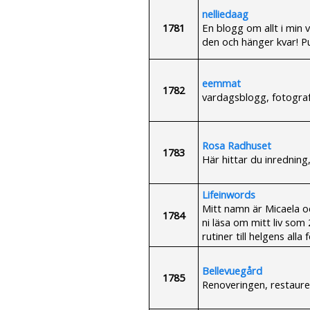
nelliedaag
1781
En blogg om allt i min v
den och hänger kvar! P
eemmat
1782
vardagsblogg, fotograf
Rosa Radhuset
1783
Här hittar du inredning
Lifeinwords
Mitt namn är Micaela oc
1784
ni läsa om mitt liv som 
rutiner till helgens all
Bellevuegård
1785
Renoveringen, restaurer