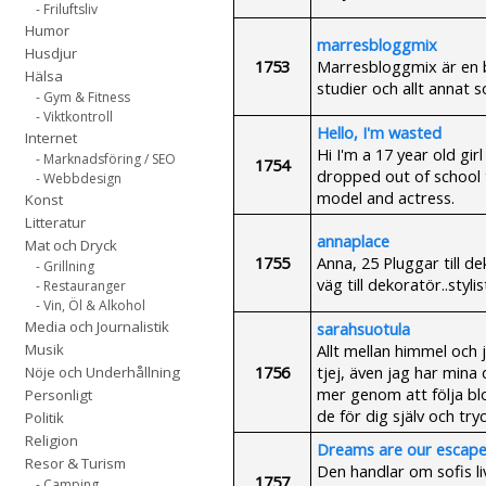
- Friluftsliv
Humor
marresbloggmix
Husdjur
1753
Marresbloggmix är en 
Hälsa
studier och allt annat s
- Gym & Fitness
- Viktkontroll
Hello, I'm wasted
Internet
Hi I'm a 17 year old gir
- Marknadsföring / SEO
1754
dropped out of school t
- Webbdesign
model and actress.
Konst
Litteratur
annaplace
Mat och Dryck
1755
Anna, 25 Pluggar till d
- Grillning
väg till dekoratör..styl
- Restauranger
- Vin, Öl & Alkohol
Media och Journalistik
sarahsuotula
Allt mellan himmel och 
Musik
1756
tjej, även jag har mina
Nöje och Underhållning
mer genom att följa blo
Personligt
de för dig själv och try
Politik
Religion
Dreams are our escape 
Resor & Turism
Den handlar om sofis liv
1757
- Camping