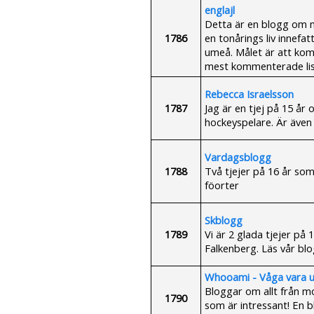
englajl
Detta är en blogg om mus
1786
en tonårings liv innefat
umeå. Målet är att kom
mest kommenterade lis
Rebecca Israelsson
1787
Jag är en tjej på 15 år 
hockeyspelare. Är äve
Vardagsblogg
1788
Två tjejer på 16 år som
föorter
Skblogg
1789
Vi är 2 glada tjejer på 1
Falkenberg. Läs vår blo
Whooami - Våga vara u
Bloggar om allt från mod
1790
som är intressant! En b