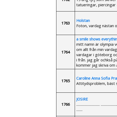
tatueringar, piercingar 
Holstan
1763
Foton, vardag nästan om
a smile shows everythi
mitt namn är olympia ve
om allt från min vardag
1764
vardagar i göteborg oc
i från. jag går ochkså 
kommer jag skriva om a
Caroline Anna Sofia Pra
1765
Attitydsproblem, bäst 
JOSIRE
1766
.............................. ....................
........