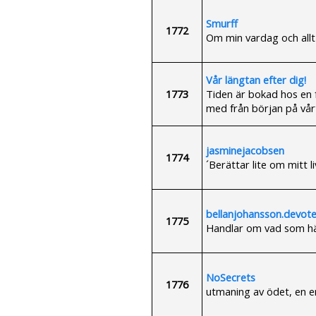
Smurff
1772
Om min vardag och all
Vår längtan efter dig!
1773
Tiden är bokad hos en fe
med från början på vårt
jasminejacobsen
1774
´Berättar lite om mitt l
bellanjohansson.devote
1775
Handlar om vad som hän
NoSecrets
1776
utmaning av ödet, en e