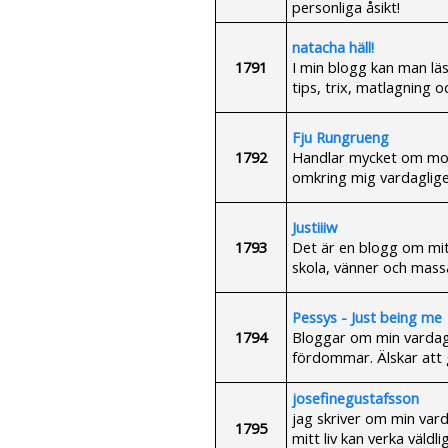
personliga åsikt!
natacha häll!
1791
I min blogg kan man lä
tips, trix, matlagning o
Fju Rungrueng
1792
Handlar mycket om mod
omkring mig vardaglige
Justiiiw
1793
Det är en blogg om mit
skola, vänner och mass
Pessys - Just being me
1794
Bloggar om min vardag 
fördommar. Älskar att 
josefinegustafsson
jag skriver om min vard
1795
mitt liv kan verka väld