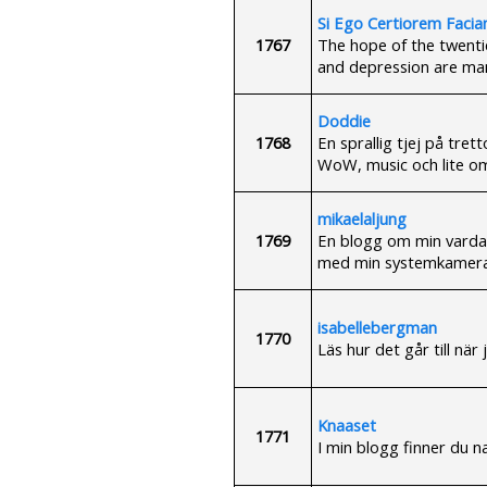
Si Ego Certiorem Facia
1767
The hope of the twentie
and depression are ma
Doddie
1768
En sprallig tjej på tret
WoW, music och lite o
mikaelaljung
1769
En blogg om min vardag
med min systemkamera
isabellebergman
1770
Läs hur det går till när
Knaaset
1771
I min blogg finner du n