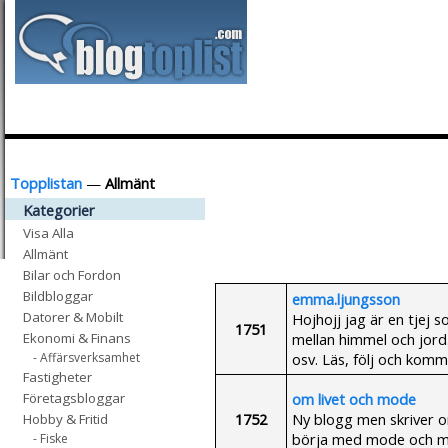
Topplistan
—
Allmänt
Kategorier
Visa Alla
Allmänt
Bilar och Fordon
Bildbloggar
emma.ljungsson
Datorer & Mobilt
Hojhojj jag är en tjej 
1751
mellan himmel och jord.
Ekonomi & Finans
osv. Läs, följ och komm
- Affärsverksamhet
Fastigheter
om livet och mode
Företagsbloggar
1752
Ny blogg men skriver om 
Hobby & Fritid
börja med mode och 
- Fiske