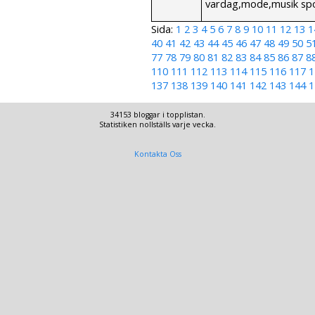
vardag,mode,musik spor
Sida:
1
2
3
4
5
6
7
8
9
10
11
12
13
1
40
41
42
43
44
45
46
47
48
49
50
5
77
78
79
80
81
82
83
84
85
86
87
8
110
111
112
113
114
115
116
117
1
137
138
139
140
141
142
143
144
1
34153 bloggar i topplistan.
Statistiken nollställs varje vecka.
Kontakta Oss