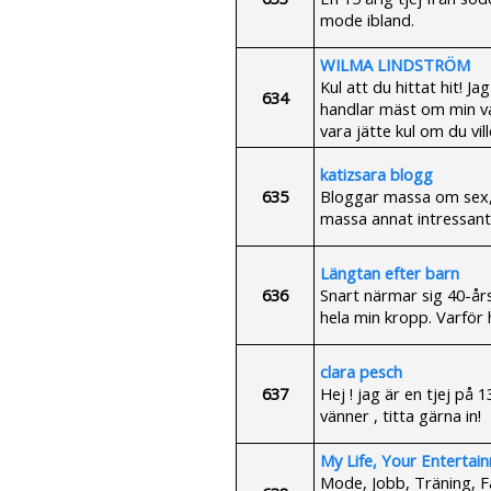
mode ibland.
WILMA LINDSTRÖM
Kul att du hittat hit! 
634
handlar mäst om min va
vara jätte kul om du vil
katizsara blogg
635
Bloggar massa om sex, 
massa annat intressant
Längtan efter barn
636
Snart närmar sig 40-års
hela min kropp. Varför
clara pesch
637
Hej ! jag är en tjej på
vänner , titta gärna in!
My Life, Your Entertai
Mode, Jobb, Träning, Fa