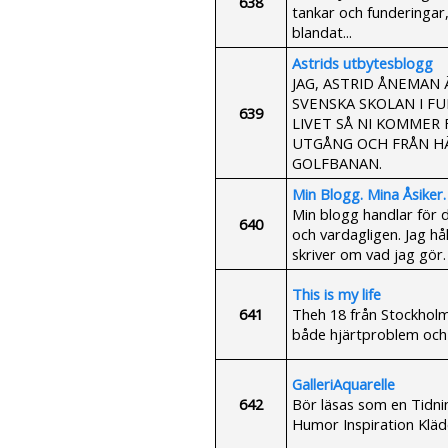
638
tankar och funderingar,
blandat...
Astrids utbytesblogg
JAG, ASTRID ÅNEMAN
SVENSKA SKOLAN I FU
639
LIVET SÅ NI KOMMER
UTGÅNG OCH FRÅN HÄ
GOLFBANAN.
Min Blogg. Mina Åsiker.
Min blogg handlar för d
640
och vardagligen. Jag h
skriver om vad jag gör. 
This is my life
641
Theh 18 från Stockholm,
både hjärtproblem och 
GalleriAquarelle
642
Bör läsas som en Tidnin
Humor Inspiration Kläd