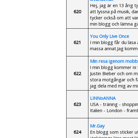
Hej, jag är en 13 årig 
620
att lyssna på musik, da
tycker också om att va
min blogg och lämna 
You Only Live Once
621
I min blogg får du läsa
massa annat.Jag komme
Min resa igenom mobbni
I min blogg kommer ni 
622
Justin Bieber och om mi
stora motgångar och fat
jag dela med mig av min
LINNoANNA
623
USA - träning - shoppin
Italien - London - framt
Mr.Gay
624
En blogg som sticker u
jönköpings läns mest lä