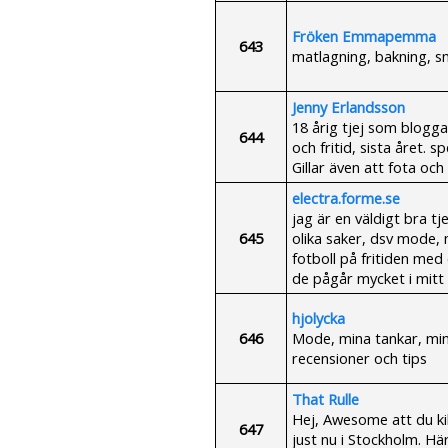
Fröken Emmapemma
643
matlagning, bakning, sm
Jenny Erlandsson
18 årig tjej som blogga
644
och fritid, sista året. 
Gillar även att fota oc
electra.forme.se
jag är en väldigt bra t
645
olika saker, dsv mode, 
fotboll på fritiden med e
de pågår mycket i mitt l
hjolycka
646
Mode, mina tankar, min 
recensioner och tips
That Rulle
Hej, Awesome att du kik
647
just nu i Stockholm. Här