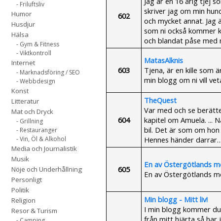
Jag är en 16 årig tjej 
- Friluftsliv
skriver jag om min hun
Humor
602
och mycket annat. Jag ä
Husdjur
som ni också kommer ku
Hälsa
och blandat påse med 
- Gym & Fitness
- Viktkontroll
MatasAlknis
Internet
603
Tjena, är en kille som 
- Marknadsföring / SEO
min blogg om ni vill vet
- Webbdesign
Konst
TheQuest
Litteratur
Var med och se berätt
Mat och Dryck
604
kapitel om Amuela. ... 
- Grillning
bil. Det är som om hon 
- Restauranger
Hennes händer darrar…
- Vin, Öl & Alkohol
Media och Journalistik
Musik
En av Östergötlands me
605
Nöje och Underhållning
En av Östergötlands me
Personligt
Politik
Min blogg - Mitt liv!
Religion
I min blogg kommer du f
Resor & Turism
från mitt hjärta så har 
- Camping