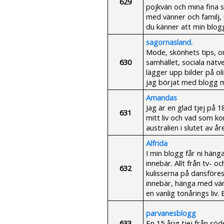
629
pojkvän och mina fina 
med vänner och familj,
du känner att min blogg
sagornasland.
Mode, skönhets tips, om
630
samhället, sociala nät
lägger upp bilder på oli
jag börjat med blogg 
Amandas
Jag är en glad tjej på
631
mitt liv och vad som ko
australien i slutet av å
Alfrida
I min blogg får ni häng
innebär. Allt från tv- 
632
kulisserna på dansförest
innebär, hänga med vänne
en vanlig tonårings liv. 
parvanesblogg
633
En 15 årig tjej från sö