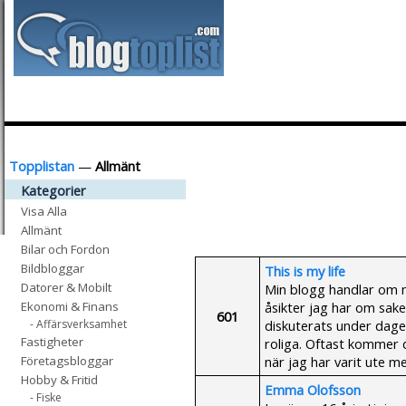
Topplistan
—
Allmänt
Kategorier
Visa Alla
Allmänt
Bilar och Fordon
Bildbloggar
This is my life
Datorer & Mobilt
Min blogg handlar om mi
åsikter jag har om sak
Ekonomi & Finans
601
diskuterats under dage
- Affärsverksamhet
Fastigheter
roliga. Oftast kommer 
när jag har varit ute m
Företagsbloggar
Hobby & Fritid
Emma Olofsson
- Fiske