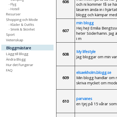
606
och ni kommer få se här
- Flyg
läsaren ända in i hjärt
- Hotell
Resurser
blogg och kämpar med d
Shopping och Mode
min blogg
- Kläder & Outfits
Hej hej! Emilia Bengts
- Smink & Skönhet
607
heter Söderhamn. Jag 
Sport
i m
Vetenskap
Bloggmästare
My lifestyle
608
Lägg till Blogg
Jag bloggar om min var
Ändra Blogg
Hur det Fungerar
FAQ
elsaekholm.blogg.se
609
Min blogg handlar om m
skriva mycket om mode
parvanes
610
en tjej på 15 vårar som