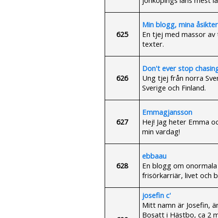
Min blogg, mina åsikter
625
En tjej med massor av
texter.
Don't ever stop chasin
626
Ung tjej från norra Sve
Sverige och Finland.
Emmagjansson
627
Hej! Jag heter Emma oc
min vardag!
ebbaau
628
En blogg om onormala mi
frisörkarriär, livet och b
josefin c'
Mitt namn är Josefin, ä
Bosatt i Hästbo, ca 2 