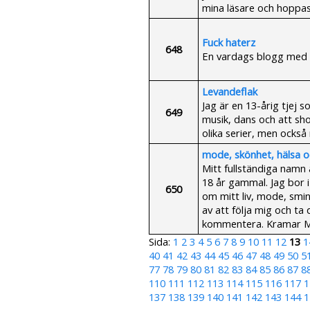
mina läsare och hoppas 
Fuck haterz
648
En vardags blogg med 
Levandeflak
Jag är en 13-årig tjej 
649
musik, dans och att sh
olika serier, men också
mode, skönhet, hälsa 
Mitt fullständiga namn
18 år gammal. Jag bor i
650
om mitt liv, mode, smin
av att följa mig och ta 
kommentera. Kramar 
Sida:
1
2
3
4
5
6
7
8
9
10
11
12
13
1
40
41
42
43
44
45
46
47
48
49
50
5
77
78
79
80
81
82
83
84
85
86
87
8
110
111
112
113
114
115
116
117
1
137
138
139
140
141
142
143
144
1