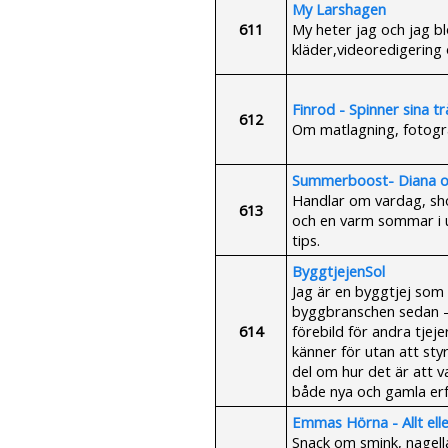
My Larshagen
611
My heter jag och jag blo
kläder,videoredigering o
Finrod - Spinner sina t
612
Om matlagning, fotogr
Summerboost- Diana 
Handlar om vardag, sho
613
och en varm sommar i u
tips.
ByggtjejenSol
Jag är en byggtjej som 
byggbranschen sedan -9
614
förebild för andra tjejer
känner för utan att sty
del om hur det är att 
både nya och gamla er
Emmas Hörna - Allt elle
Snack om smink, nagella