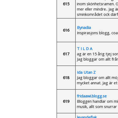
615
inom skönhetsramen. O
mer eller mindre.. Jag ä
sminkområdet ock därf
Bynadia
616
Inspirasjons blogg, coac
T I L D A
617
ag är en 15 årig tjej s
Jag bloggar om allt fr
Ida Utan Z
618
Jag bloggar om allt möj
mycket annat. Jag är et 
fridaawi.blogg.se
619
Bloggen handlar om mitt 
musik, allt som snurrar
levandeflak