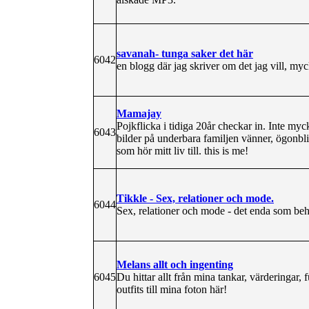
savanah- tunga saker det här
6042
en blogg där jag skriver om det jag vill, my
Mamajay
Pojkflicka i tidiga 20år checkar in. Inte myc
6043
bilder på underbara familjen vänner, ögonb
som hör mitt liv till. this is me!
Tikkle - Sex, relationer och mode.
6044
Sex, relationer och mode - det enda som behö
Melans allt och ingenting
6045
Du hittar allt från mina tankar, värderingar,
outfits till mina foton här!