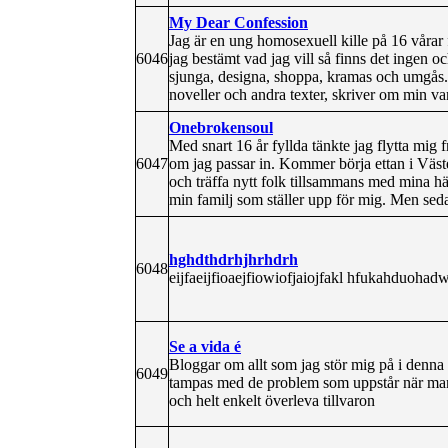
My Dear Confession
Jag är en ung homosexuell kille på 16 vårar f
6046
jag bestämt vad jag vill så finns det ingen o
sjunga, designa, shoppa, kramas och umgås. 
noveller och andra texter, skriver om min var
Onebrokensoul
Med snart 16 år fyllda tänkte jag flytta mig 
6047
om jag passar in. Kommer börja ettan i Väster
och träffa nytt folk tillsammans med mina hä
min familj som ställer upp för mig. Men seda
hghdthdrhjhrhdrh
6048
eijfaeijfioaejfiowiofjaiojfakl hfukahduohad
Se a vida é
Bloggar om allt som jag stör mig på i denn
6049
tampas med de problem som uppstår när man
och helt enkelt överleva tillvaron