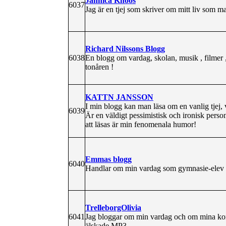
Jannica Knöös
6037
Jag är en tjej som skriver om mitt liv som 
Richard Nilssons Blogg
6038
En blogg om vardag, skolan, musik , filmer ,
tonåren !
KATTN JANSSON
I min blogg kan man läsa om en vanlig tjej,
6039
Är en väldigt pessimistisk och ironisk pers
att läsas är min fenomenala humor!
Emmas blogg
6040
Handlar om min vardag som gymnasie-elev s
TrelleborgOlivia
6041
Jag bloggar om min vardag och om mina kompi
älskade MP3.