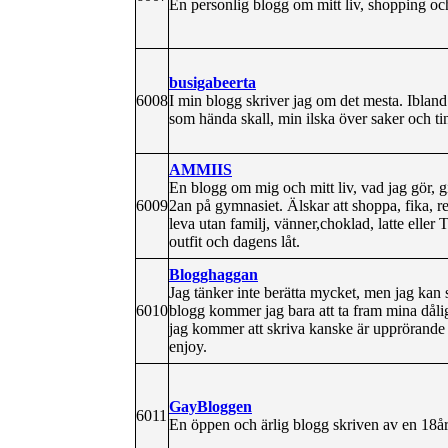
En personlig blogg om mitt liv, shopping o
busigabeerta
6008
I min blogg skriver jag om det mesta. Ibland
som hända skall, min ilska över saker och
AMMIIS
En blogg om mig och mitt liv, vad jag gör, g
6009
2an på gymnasiet. Älskar att shoppa, fika, 
leva utan familj, vänner,choklad, latte elle
outfit och dagens låt.
Blogghaggan
Jag tänker inte berätta mycket, men jag kan s
6010
blogg kommer jag bara att ta fram mina dålig
jag kommer att skriva kanske är upprörande f
enjoy.
GayBloggen
6011
En öppen och ärlig blogg skriven av en 18å