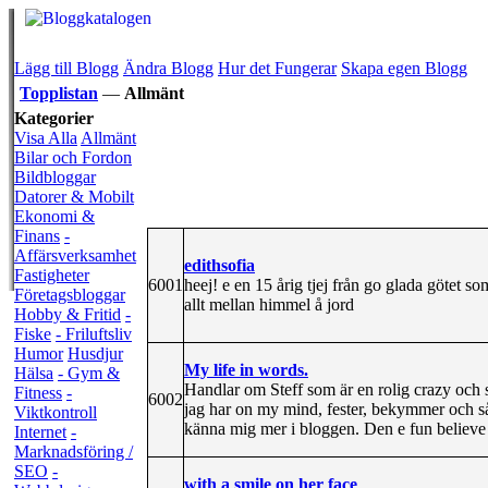
Lägg till Blogg
Ändra Blogg
Hur det Fungerar
Skapa egen Blogg
Topplistan
—
Allmänt
Kategorier
Visa Alla
Allmänt
Bilar och Fordon
Bildbloggar
Datorer & Mobilt
Ekonomi &
Finans
-
Affärsverksamhet
edithsofia
Fastigheter
6001
heej! e en 15 årig tjej från go glada götet 
Företagsbloggar
allt mellan himmel å jord
Hobby & Fritid
-
Fiske
- Friluftsliv
Humor
Husdjur
My life in words.
Hälsa
- Gym &
Handlar om Steff som är en rolig crazy och s
Fitness
-
6002
jag har on my mind, fester, bekymmer och så
Viktkontroll
känna mig mer i bloggen. Den e fun belie
Internet
-
Marknadsföring /
SEO
-
with a smile on her face