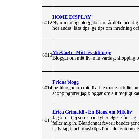
HOME DISPLAY!
6012
Ny inredningsblogg där du får dela med dig a
hos andra, läsa tips, ge tips om inredning och
MrsCash - Mitt liv, ditt nöje
6013
Bloggar om mitt liv, min vardag, shopping och
Fridas blogg
6014
jag bloggar om mitt liv. lite mode och lite 
shoppingturer jag bloggar om allt möjligt ka
Erica Grimaldi - En Blogg om Mitt liv.
Jag är en tjej som snart fyller elge17 år. J
6015
faller mig in. Blandannat favorit bandet ge
själv tagit, och musiktips finns det gott om.