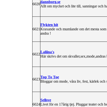
dannborg.se
6020
Allt om mycket och lite till, sanningar och h
Flykten hit
6021
Kraxande och mumlande om det mesta som sk
andra !
Laliina's
6022
Här skrivs det om skvaller,sex,mode,andras b
Top To Toe
6023
Bloggar om mode, våra liv, fest, kärlek och 
Sellsve
6024
Livet för en 17årig tjej. Pluggar teater och