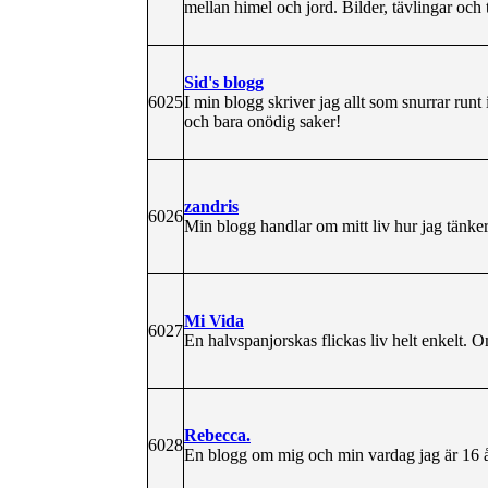
mellan himel och jord. Bilder, tävlingar och
Sid's blogg
6025
I min blogg skriver jag allt som snurrar runt 
och bara onödig saker!
zandris
6026
Min blogg handlar om mitt liv hur jag tänker
Mi Vida
6027
En halvspanjorskas flickas liv helt enkelt. O
Rebecca.
6028
En blogg om mig och min vardag jag är 16 år