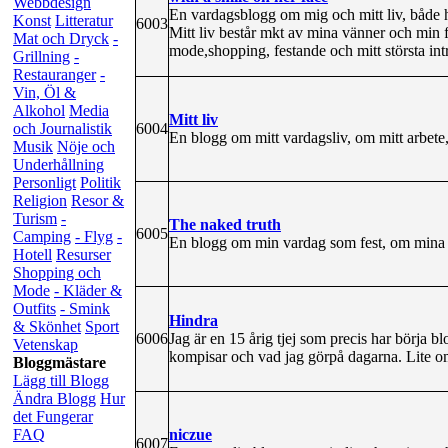
Webbdesign
En vardagsblogg om mig och mitt liv, både 
Konst
Litteratur
6003
Mitt liv består mkt av mina vänner och min 
Mat och Dryck
-
mode,shopping, festande och mitt största int
Grillning
-
Restauranger
-
Vin, Öl &
Alkohol
Media
Mitt liv
6004
och Journalistik
En blogg om mitt vardagsliv, om mitt arbete
Musik
Nöje och
Underhållning
Personligt
Politik
Religion
Resor &
Turism
-
The naked truth
6005
Camping
- Flyg
-
En blogg om min vardag som fest, om mina t
Hotell
Resurser
Shopping och
Mode
- Kläder &
Outfits
- Smink
Hindra
& Skönhet
Sport
6006
Jag är en 15 årig tjej som precis har börja
Vetenskap
kompisar och vad jag görpå dagarna. Lite om
Bloggmästare
Lägg till Blogg
Ändra Blogg
Hur
det Fungerar
niczue
FAQ
6007